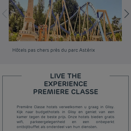
Hôtels pas chers près du parc Astérix
Hô
LIVE THE
EXPERIENCE
PREMIERE CLASSE
Première Classe hotels verwelkomen u graag in Glisy.
Goedkope hotels Parijs
Kijk naar budgethotels in Glisy en geniet van een
Juridische kennisgeving
Goedkope hotels Nederland
kamer tegen de beste prijs. Onze hotels bieden gratis
Algemene voorwaarden voor de verkoop
wifi, parkeergelegenheid en een onbeperkt
Goedkope hotels Breda
ontbijtbuffet als onderdeel van hun diensten.
Beleid Inzake Persoonsgegevens
Goedkope hotels Duitsland