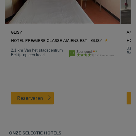
GLISY
AMI
HOTEL PREMIERE CLASSE AMIENS EST - GLISY
HOT
8.9 
2.1 km Van het stadscentrum
Zeer goed
Bekij
4.1
Bekijk op een kaart
1219 recensies
Reserveren
ONZE SELECTIE HOTELS