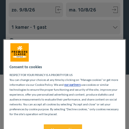
Navigate forward to interact with the calendar and select a
Navigate backward to interact w
Voeg kortingscode toe
Zoek een hotel
Consent to cookies
RESPECT FOR YOUR PRIVACY IS A PRIORITY FOR US
You can change your choices at any time by clicking on "Manage cookies" or get more
information via our Cookie Policy. We and
our partners
use cookies or similar
technologies to ensure the proper functioning and security of the site, improve your
experience, offer you personalized advertising and content, produce statistics and
ONZE HOTELS IN GLISY
audience measurements to evaluate their performance, and share content on social
networks. You can accept all cookies by selecting "Accept and close" or set your
TEGEN LAGE PRIJZEN
preferences by cookie purpose. By selecting "Decline cookies," only cookies necessary
for the site's operation will be placed.