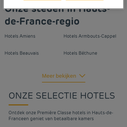
Onze steden in Hauts-
de-France-regio
Hotels
Amiens
Hotels
Armbouts-Cappel
Hotels
Beauvais
Hotels
Béthune
Hotels
Boulogne-sur-Mer
Hotels
Bruay-la-Buissière
Meer bekijken
Hotels
Cambrai
Hotels
Chantilly
ONZE SELECTIE HOTELS
Hotels
Compiègne
Hotels
Coquelles
Ontdek onze Première Classe hotels in Hauts-de-
Franceen geniet van betaalbare kamers
Hotels
Creil
Hotels
Cuincy