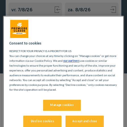
Navigate forward to interact with the calendar and select a
Navigate backward to interact w
Voeg kortingscode toe
Consent to cookies
RESPECT FOR YOUR PRIVACY IS A PRIORITY FOR US
You can change your choices at any time by clicking on "Manage cookies" or get more
Zoek een hotel
information via our Cookie Policy. We and
our partners
use cookies or similar
technologies to ensure the proper functioning and security of the site, improve your
experience, offer you personalized advertising and content, produce statistics and
audience measurements to evaluate their performance, and share content on social
networks. You can accept all cookies by selecting "Accept and close" or set your
preferences by cookie purpose. By selecting "Decline cookies," only cookies necessary
for the site's operation will be placed.
Of u nu op zakenreis bent of met familie of vrienden, onze
budgethotels in Hauts-de-France bieden u een comfortabel
Manage cookies
verblijf. Ontbijt op aanvraag, parkeergelegenheid, privédouche
en toilet in uw kamer, gratis wifi is allemaal inbegrepen in de
services. Bekijk onze hotels in de Hauts-de-France regio.
Decline cookies
Accept and close