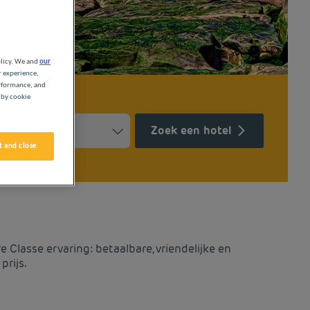
olicy. We and
our
r experience,
erformance, and
 by cookie
Zoek een hotel
 and close
Press the question mark key to get the keyboard shortcuts for ch
ndar and select a date. Press the question mark key to get the k
 Classe ervaring: betaalbare, vriendelijke en
prijs.