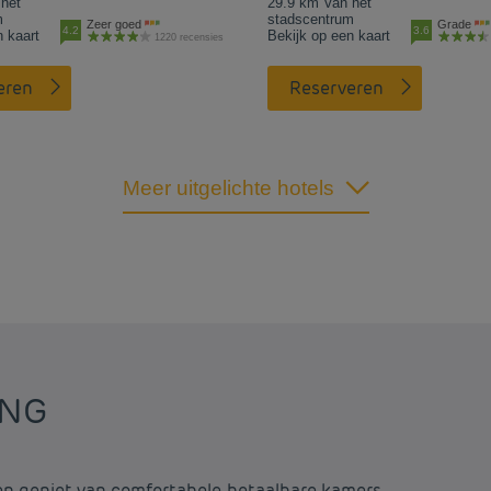
het
29.9 km Van het
m
stadscentrum
Zeer goed
Grade
4.2
3.6
n kaart
Bekijk op een kaart
1220 recensies
eren
Reserveren
Meer uitgelichte hotels
ING
 en geniet van comfortabele, betaalbare kamers.