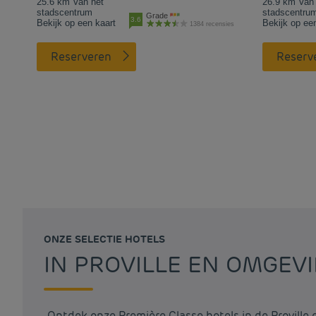
25.6 km Van het
26.9 km Van 
stadscentrum
stadscentru
Grade
3.6
Bekijk op een kaart
Bekijk op ee
1384 recensies
Reserveren
Reserv
ONZE SELECTIE HOTELS
IN PROVILLE EN OMGEV
Ontdek onze Première Classe hotels in de Proville