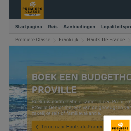
Startpagina
Reis
Aanbiedingen
Loyaliteitsp
Premiere Classe
Frankrijk
Hauts-De-France
BOEK EEN BUDGETHO
PROVILLE
Boek uw comfortabele kamer in een Première
Proville. Geniet meteen van de geneugten van
zakelijke reis of familievakantie.
Terug naar Hauts-de-France