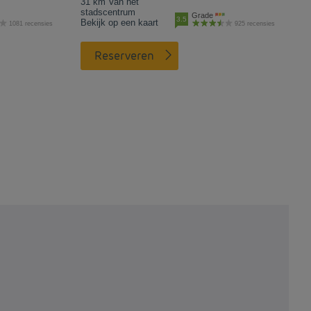
31 km Van het
stadscentrum
Grade
3.5
Bekijk op een kaart
1081 recensies
925 recensies
Reserveren