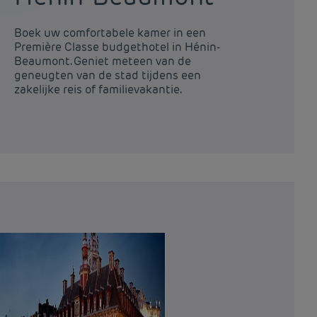
Boek uw comfortabele kamer in een
Bo
Première Classe budgethotel in Hénin-
Pr
Beaumont. Geniet meteen van de
Go
geneugten van de stad tijdens een
va
zakelijke reis of familievakantie.
fa