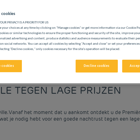
 cookies
OUR PRIVACY IS A PRIORITY FOR US
 your choices at any time by clicking on "Manage cookies" or get more information via our Cookie P
ookies or similar technologies to ensure the proper functioning and security of the site, improve you
onalized advertising and content, produce statistics and audience measurements to evaluate their p
LASSE
on social networks. You can accept all cookies by selecting "Accept and close" or set your preferences
lecting "Decline cookies," only cookies necessary for the site's operation will be placed.
 cookies
Decline cookies
Accept
vigate forward to interact with the calendar and select a date. 
Navigate backward to interact with the cale
LLE TEGEN LAGE PRIJZEN
ville. Vanaf het moment dat u aankomt ontdekt u de Première
 wat je nodig hebt voor een goede nachtrust tegen een lage 