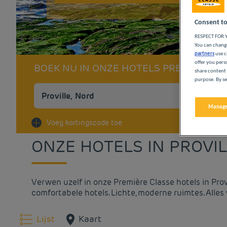
Consent to
RESPECT FOR Y
You can change
partners
use c
offer you pers
BOEK NU IN ONZE HOTELS PREMIÈRE C
share content 
purpose. By se
Manage
Na
Voeg kortingscode toe
ONZE HOTELS IN PROVI
Verwen uzelf in onze Première Classe hotels in Pro
comfortabele hotels. Lichte, moderne ruimtes. Alles
Lijst
Kaart