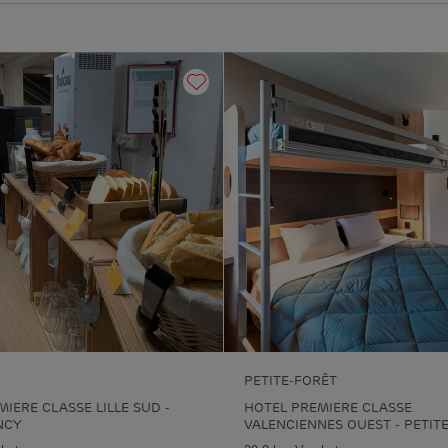
PETITE-FORÊT
IERE CLASSE LILLE SUD -
HOTEL PREMIERE CLASSE
NCY
VALENCIENNES OUEST - PETIT