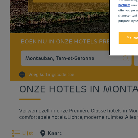
You can change
partners
use c
offer you pers
share content 
purpose. By se
Manage
BOEK NU IN ONZE HOTELS PREMIÈRE C
Na
Voeg kortingscode toe
ONZE HOTELS IN MONT
Verwen uzelf in onze Première Classe hotels in Mo
comfortabele hotels. Lichte, moderne ruimtes. Alles
Lijst
Kaart