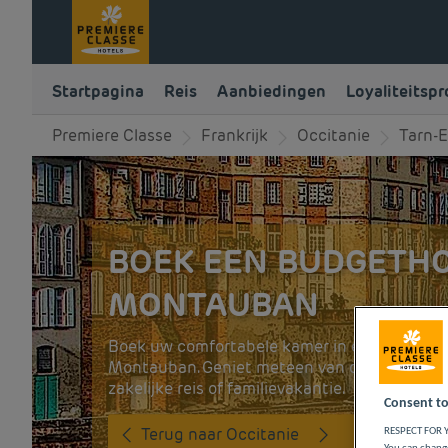
Startpagina
Reis
Aanbiedingen
Loyaliteitsp
Premiere Classe
Frankrijk
Occitanie
Tarn-
BOEK EEN BUDGETHO
MONTAUBAN
Boek uw comfortabele kamer in een Première
Montauban. Geniet meteen van de geneugten
zakelijke reis of familievakantie.
Consent to
Terug naar Occitanie
RESPECT FOR Y