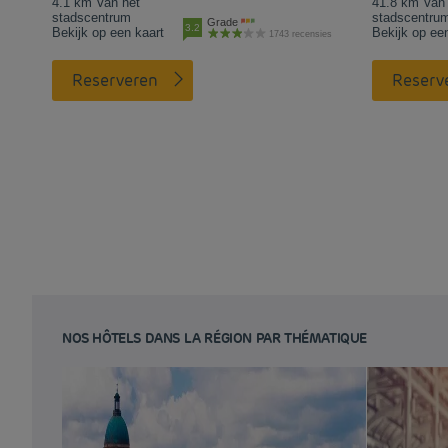
4.1 km Van het
41.8 km Van 
stadscentrum
stadscentru
Grade
3.2
Bekijk op een kaart
Bekijk op ee
1743 recensies
Reserveren
Reserv
NOS HÔTELS DANS LA RÉGION PAR THÉMATIQUE