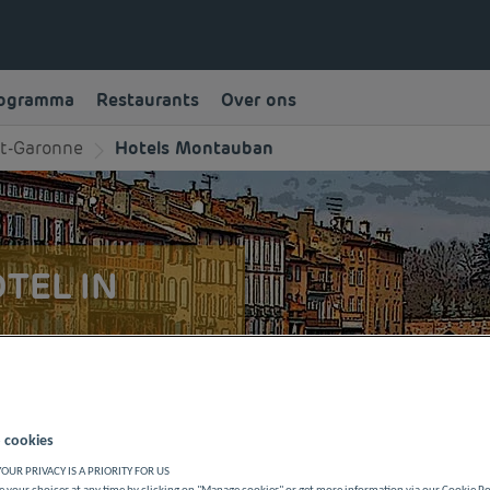
rogramma
Restaurants
Over ons
Et-Garonne
Hotels Montauban
TEL IN
 Classe budgethotel in
 van de stad tijdens een
 cookies
OUR PRIVACY IS A PRIORITY FOR US