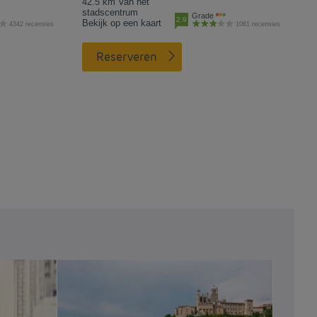
42.5 km Van het
stadscentrum
Grade
2.9
Bekijk op een kaart
4342 recensies
1061 recensies
Reserveren