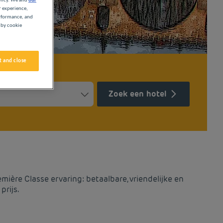
olicy. We and
our
r experience,
erformance, and
 by cookie
 and close
Zoek een hotel
Press the question mark key to get the keyboard shortcuts for ch
ndar and select a date. Press the question mark key to get the k
ère Classe ervaring: betaalbare, vriendelijke en
prijs.