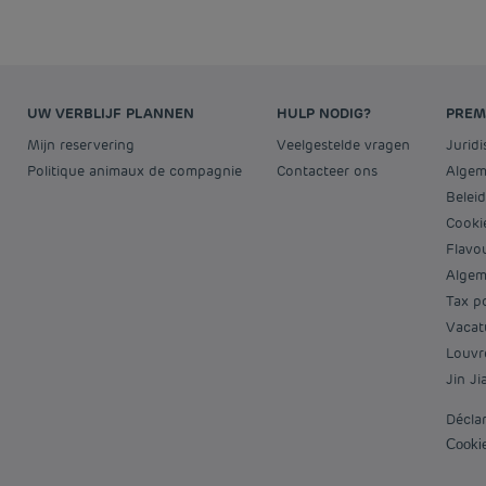
UW VERBLIJF PLANNEN
HULP NODIG?
PREM
Mijn reservering
Veelgestelde vragen
Jurid
Politique animaux de compagnie
Contacteer ons
Alge
Bele
Cooki
Flav
Alge
Tax p
Vaca
Louv
Jin J
Décla
Cook