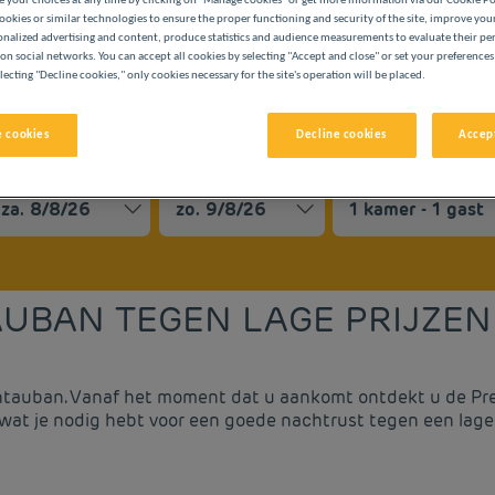
 your choices at any time by clicking on "Manage cookies" or get more information via our Cookie P
ookies or similar technologies to ensure the proper functioning and security of the site, improve you
onalized advertising and content, produce statistics and audience measurements to evaluate their p
on social networks. You can accept all cookies by selecting "Accept and close" or set your preferences
lecting "Decline cookies," only cookies necessary for the site's operation will be placed.
 cookies
Decline cookies
Accept
LASSE
vigate forward to interact with the calendar and select a date. 
Navigate backward to interact with the cale
AUBAN TEGEN LAGE PRIJZEN
ntauban. Vanaf het moment dat u aankomt ontdekt u de Premi
 wat je nodig hebt voor een goede nachtrust tegen een lage 