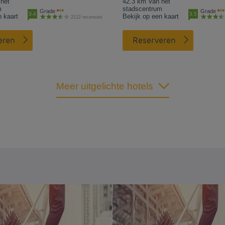
het
42.3 km Van het
m
stadscentrum
Grade
Grade
3.4
3.5
n kaart
Bekijk op een kaart
2122 recensies
eren
Reserveren
Meer uitgelichte hotels