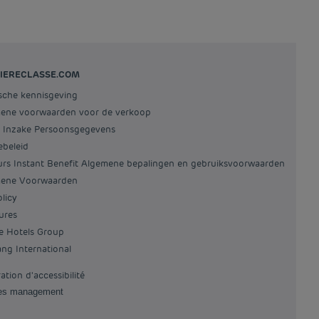
IERECLASSE.COM
ische kennisgeving
mene voorwaarden voor de verkoop
id Inzake Persoonsgegevens
ebeleid
ours Instant Benefit Algemene bepalingen en gebruiksvoorwaarden
mene Voorwaarden
olicy
tures
re Hotels Group
iang International
ration d'accessibilité
ies management