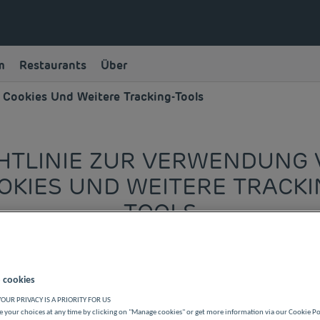
m
Restaurants
Über
 Cookies Und Weitere Tracking-Tools
HTLINIE ZUR VERWENDUNG
OKIES UND WEITERE TRACKI
TOOLS
 cookies
OUR PRIVACY IS A PRIORITY FOR US
 your choices at any time by clicking on "Manage cookies" or get more information via our Cookie P