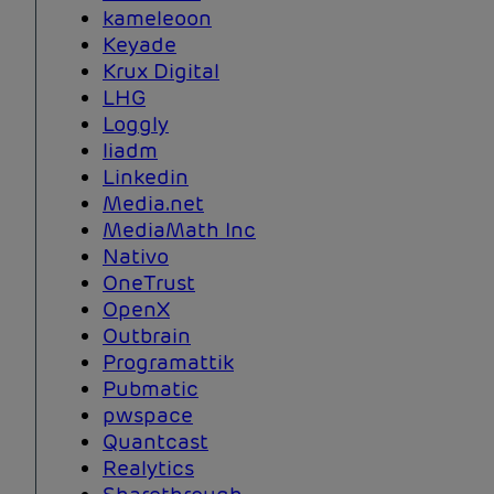
kameleoon
Keyade
Krux Digital
LHG
Loggly
liadm
Linkedin
Media.net
MediaMath Inc
Nativo
OneTrust
OpenX
Outbrain
Programattik
Pubmatic
pwspace
Quantcast
Realytics
Sharethrough