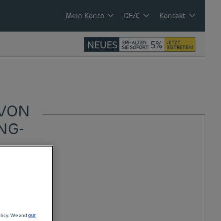
Mein Konto
DE/€
Kontakt
 VON
NG-
olicy. We and
our