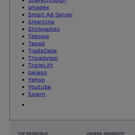
smadex
Smart Ad Server
Smartclip
Stickyadstv
Taboola
Tapad
TradeDesk
Tripadvisor
TripleLift
twiago
Yahoo
Youtube
Sojern
TOP REISEZIELE
UNSERE ANGEBOTE