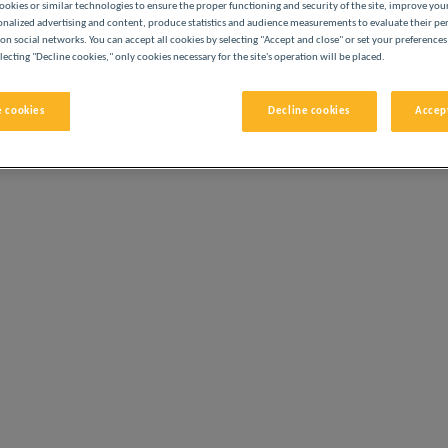
ookies or similar technologies to ensure the proper functioning and security of the site, improve you
Ihre Präferenzen für die Datenverarbeitung anzup
onalized advertising and content, produce statistics and audience measurements to evaluate their p
on social networks. You can accept all cookies by selecting "Accept and close" or set your preferences
lecting "Decline cookies," only cookies necessary for the site's operation will be placed.
üpften Link klicken, um weitere Informationen zu
 cookies
Decline cookies
Accept