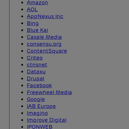
Amazon
AOL
AppNexus Inc
Bing
Blue Kai
Casale Media
consensu.org
ContentSquare
Criteo
ctnsnet
Dataxu
Drupal
Facebook
Freewheel Media
Google
IAB Europe
Imagino
Improve Digital
IPONWEB