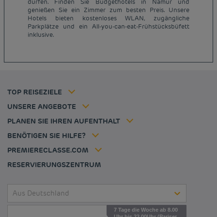
dürfen. Finden Sie Budgethotels in Namur und
genießen Sie ein Zimmer zum besten Preis. Unsere
Günstige Hotels Paris
Hotels bieten kostenloses WLAN, zugängliche
Impressum
Parkplätze und ein All-you-can-eat-Frühstücksbüfett
Günstige Hotels Hannover
Allgemeine Geschäftsbedingungen
inklusive.
Günstige Hotels Deutschland
Datenschutzrichtlinie
Günstige Hotels Kiel
Richtlinie zur Verwendung von Cookies
Günstige Hotels Frankreich
Flavours Instant Benefit Allgemeine Nutzungsbedingungen
Günstige Hotels Niederlande
Allgemeinen Geschäftsbedingungen
Günstige Hotels Frankfurt
Mitgliedsrate
TOP REISEZIELE
Tax policy
Hôtel pas cher Nantes
Firmenlösungen
Karriere
UNSERE ANGEBOTE
Kurzurlaub-Angebot
Meine Buchung
Louvre Hotels Group
PLANEN SIE IHREN AUFENTHALT
Politique animaux de compagnie
Jin Jiang International
Häufig gestellte Fragen
BENÖTIGEN SIE HILFE?
Kontaktieren Sie uns
Déclaration d'accessibilité
PREMIERECLASSE.COM
Cookies management
RESERVIERUNGSZENTRUM
Aus Deutschland
7 Tage die Woche ab 8.00
Uhr bis 22.00Uhr (Pariser