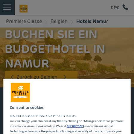
DE/€
Premiere Classe
Belgien
Hotels Namur
BUCHEN SIE EIN
BUDGETHOTEL IN
NAMUR
Zurück zu Belgien
BUCHEN SIE JETZT IN UNSEREN PREMIERE
CLASSE HOTELS
Consent to cookies
RESPECT FOR YOUR PRIVACY IS A PRIORITY FOR US
You can change your choices at any time by clicking on "Manage cookies" or get more
information via our Cookie Policy. We and
our partners
use cookies or similar
technologies to ensure the proper functioning and security of the site, improve your