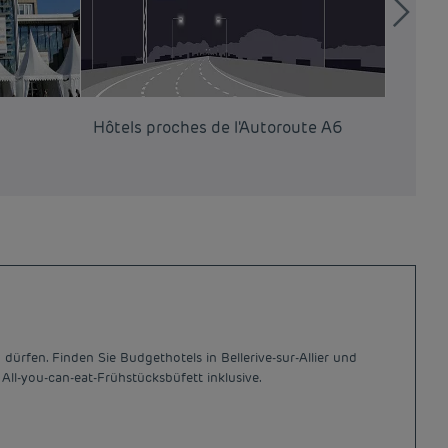
Hôtels proches de l'Autoroute A6
Hôtels
dürfen. Finden Sie Budgethotels in Bellerive-sur-Allier und
ll-you-can-eat-Frühstücksbüfett inklusive.