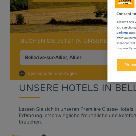
Consent to
RESPECT FOR Y
You can change
partners
use c
offer you pers
BUCHEN SIE JETZT IN UNSEREN PREMI
share content 
purpose. By se
Manage
Na
Spezialcode hinzufügen
UNSERE HOTELS IN BEL
Lassen Sie sich in unseren Première Classe-Hotels
Erfahrung: erschwingliche, freundliche und komfor
brauchen.