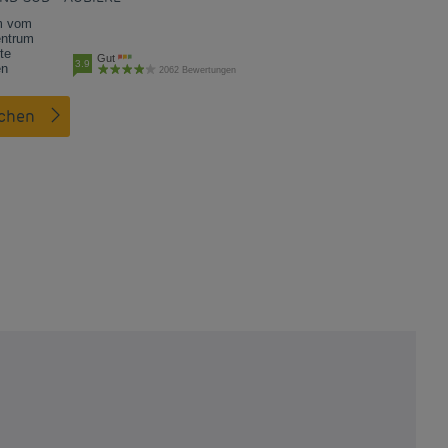
m vom
entrum
te
Gut
3.9
en
2062 Bewertungen
uchen