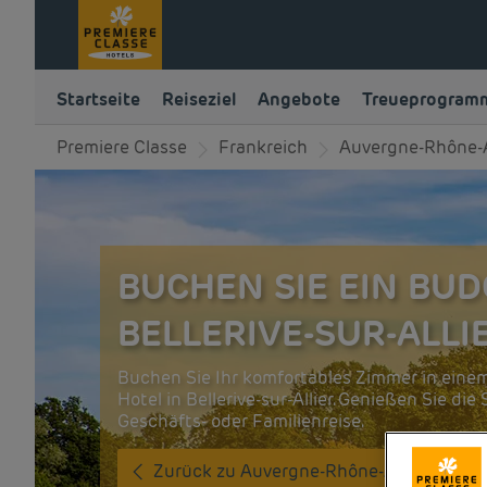
Startseite
Reiseziel
Angebote
Treueprogram
Premiere Classe
Frankreich
Auvergne-Rhône-
BUCHEN SIE EIN BUD
BELLERIVE-SUR-ALLI
Buchen Sie Ihr komfortables Zimmer in eine
Hotel in Bellerive-sur-Allier. Genießen Sie di
Geschäfts- oder Familienreise.
Zurück zu Auvergne-Rhône-Alpes