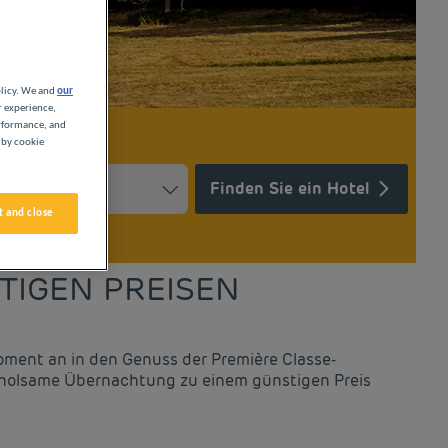
olicy. We and
our
r experience,
erformance, and
 by cookie
Finden Sie ein Hotel
 and close
Press the question mark key to get the keyboard shortcuts for ch
ndar and select a date. Press the question mark key to get the k
TIGEN PREISEN
Moment an in den Genuss der Première Classe-
e erholsame Übernachtung zu einem günstigen Preis