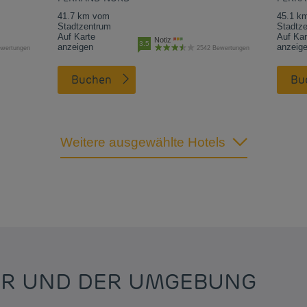
41.7 km vom
45.1 k
Stadtzentrum
Stadtz
Auf Karte
Auf Kar
Notiz
3.5
anzeigen
anzeig
ewertungen
2542 Bewertungen
Buchen
B
Weitere ausgewählte Hotels
IER UND DER UMGEBUNG