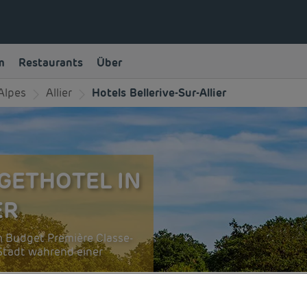
m
Restaurants
Über
Alpes
Allier
Hotels Bellerive-Sur-Allier
GETHOTEL IN
ER
m Budget Première Classe-
e Stadt während einer