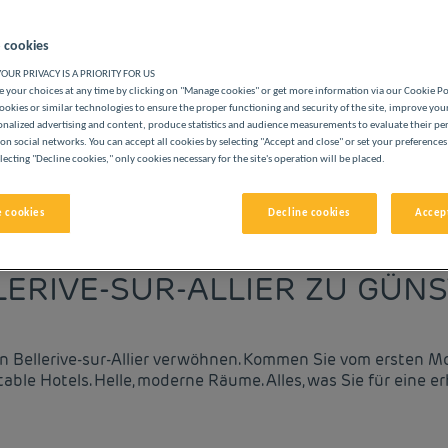
 cookies
OUR PRIVACY IS A PRIORITY FOR US
 your choices at any time by clicking on "Manage cookies" or get more information via our Cookie P
ookies or similar technologies to ensure the proper functioning and security of the site, improve you
onalized advertising and content, produce statistics and audience measurements to evaluate their p
ERE CLASSE HOTELS
on social networks. You can accept all cookies by selecting "Accept and close" or set your preferences
lecting "Decline cookies," only cookies necessary for the site's operation will be placed.
 cookies
Decline cookies
Accept
vigate forward to interact with the calendar and select a date. 
Navigate backward to interact with the cale
LERIVE-SUR-ALLIER ZU GÜNS
 in Bellerive-sur-Allier verwöhnen. Kommen Sie vom ersten 
table Hotels. Helle, moderne Räume. Alles, was Sie für ein