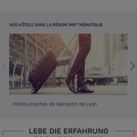
NOS HÔTELS DANS LA RÉGION PAR THÉMATIQUE
Hôtels proches de l'aéroport de Lyon
Hô
LEBE DIE ERFAHRUNG