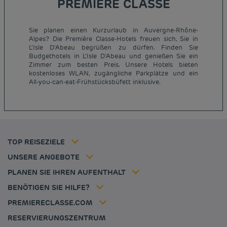
PREMIERE CLASSE
Sie planen einen Kurzurlaub in Auvergne-Rhône-
Alpes? Die Première Classe-Hotels freuen sich, Sie in
L'Isle D'Abeau begrüßen zu dürfen. Finden Sie
Budgethotels in L'Isle D'Abeau und genießen Sie ein
Günstige Hotels Paris
Zimmer zum besten Preis. Unsere Hotels bieten
Impressum
kostenloses WLAN, zugängliche Parkplätze und ein
Günstige Hotels Hannover
Allgemeine Geschäftsbedingungen
All-you-can-eat-Frühstücksbüfett inklusive.
Günstige Hotels Deutschland
Datenschutzrichtlinie
Günstige Hotels Kiel
Richtlinie zur Verwendung von Cookies
Günstige Hotels Frankreich
Flavours Instant Benefit Allgemeine Nutzungsbedingungen
Günstige Hotels Niederlande
Allgemeinen Geschäftsbedingungen
Günstige Hotels Frankfurt
Mitgliedsrate
TOP REISEZIELE
Tax policy
Hôtel pas cher Nantes
Firmenlösungen
Karriere
UNSERE ANGEBOTE
Kurzurlaub-Angebot
Meine Buchung
Louvre Hotels Group
PLANEN SIE IHREN AUFENTHALT
Politique animaux de compagnie
Jin Jiang International
Häufig gestellte Fragen
BENÖTIGEN SIE HILFE?
Kontaktieren Sie uns
Déclaration d'accessibilité
PREMIERECLASSE.COM
Cookies management
RESERVIERUNGSZENTRUM