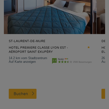
ST-LAURENT-DE-MURE
DEC
HOTEL PREMIERE CLASSE LYON EST -
HOTE
AÉROPORT SAINT EXUPÉRY
EUR
14.2 km vom Stadtzentrum
26.3
Notiz
3.4
Auf Karte anzeigen
Auf K
2506 Bewertungen
Buchen