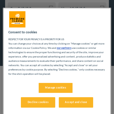
Navigate forward to interact with the calendar and select a
Navigate backward to interact w
Consent to cookies
Spezialcode hinzufügen
RESPECT FOR YOUR PRIVACY IS A PRIORITY FOR US
You can change your choices at any time by clicking on "Manage cookies" or get more
information via our Cookie Policy. We and
our partners
use cookies or similar
Finden Sie ein Hotel
technologies to ensure the proper functioning and security of the site, improve your
experience, offer you personalized advertising and content, produce statistics and
audience measurements to evaluate their performance, and share content on social
networks. You can accept all cookies by selecting "Accept and close" or set your
preferences by cookie purpose. By selecting "Decline cookies," only cookies necessary
for the site's operation will be placed.
UNSERE HOTELS IN
Manage cookies
L'ISLE D'ABEAU ZU
Decline cookies
Accept and close
GÜNSTIGEN PREISEN