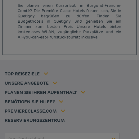
Sie planen einen Kurzurlaub in Burgund-Franche-
Comté? Die Première Classe-Hotels freuen sich, Sie in
Quetigny begrüßen zu dürfen. Finden Sie
Budgethotels in Quetigny und genießen Sie ein
Günstige Hotels Paris
Zimmer zum besten Preis. Unsere Hotels bieten
Impressum
kostenloses WLAN, zugängliche Parkplätze und ein
Günstige Hotels Hannover
Allgemeine Geschäftsbedingungen
All-you-can-eat-Frühstücksbüfett inklusive.
Günstige Hotels Deutschland
Datenschutzrichtlinie
Günstige Hotels Kiel
Richtlinie zur Verwendung von Cookies
Günstige Hotels Frankreich
Flavours Instant Benefit Allgemeine Nutzungsbedingungen
Günstige Hotels Niederlande
Allgemeinen Geschäftsbedingungen
Günstige Hotels Frankfurt
Mitgliedsrate
TOP REISEZIELE
Tax policy
Hôtel pas cher Nantes
Firmenlösungen
Karriere
UNSERE ANGEBOTE
Kurzurlaub-Angebot
Meine Buchung
Louvre Hotels Group
PLANEN SIE IHREN AUFENTHALT
Politique animaux de compagnie
Jin Jiang International
Häufig gestellte Fragen
BENÖTIGEN SIE HILFE?
Kontaktieren Sie uns
Déclaration d'accessibilité
PREMIERECLASSE.COM
Cookies management
RESERVIERUNGSZENTRUM
Aus Deutschland