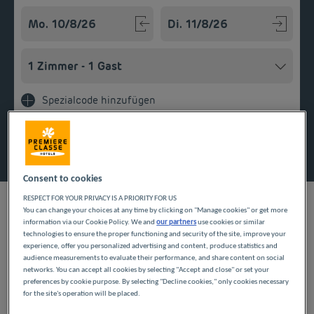
Navigate forward to interact with the calendar and select a
Navigate backward to interact w
Spezialcode hinzufügen
Finden Sie ein Hotel
Consent to cookies
RESPECT FOR YOUR PRIVACY IS A PRIORITY FOR US
You can change your choices at any time by clicking on "Manage cookies" or get more
information via our Cookie Policy. We and
our partners
use cookies or similar
UNSERE HOTELS IN
technologies to ensure the proper functioning and security of the site, improve your
experience, offer you personalized advertising and content, produce statistics and
audience measurements to evaluate their performance, and share content on social
QUETIGNY ZU
networks. You can accept all cookies by selecting "Accept and close" or set your
preferences by cookie purpose. By selecting "Decline cookies," only cookies necessary
GÜNSTIGEN PREISEN
for the site's operation will be placed.