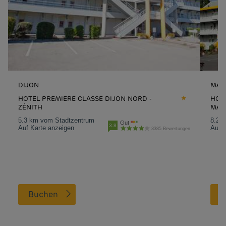
DIJON
MAR
HOTEL PREMIERE CLASSE DIJON NORD -
HOTE
ZÉNITH
MAR
5.3 km vom Stadtzentrum
8.2 
Gut
3.8
Auf Karte anzeigen
Auf K
3385 Bewertungen
Buchen