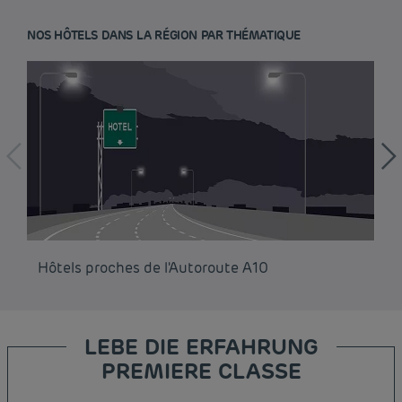
NOS HÔTELS DANS LA RÉGION PAR THÉMATIQUE
Hôtels proches de l'Autoroute A10
Hô
LEBE DIE ERFAHRUNG
PREMIERE CLASSE