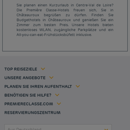
Sie planen einen Kurzurlaub in Centre-Val de Loire?
Die Première Classe-Hotels freuen sich, Sie in
Châteauroux begrüßen zu dürfen. Finden Sie
Budgethotels in Châteauroux und genießen Sie ein
Günstige Hotels Paris
Zimmer zum besten Preis. Unsere Hotels bieten
Impressum
kostenloses WLAN, zugängliche Parkplätze und ein
Günstige Hotels Hannover
Allgemeine Geschäftsbedingungen
All-you-can-eat-Frühstücksbüfett inklusive.
Günstige Hotels Deutschland
Datenschutzrichtlinie
Günstige Hotels Kiel
Richtlinie zur Verwendung von Cookies
Günstige Hotels Frankreich
Flavours Instant Benefit Allgemeine Nutzungsbedingungen
Günstige Hotels Niederlande
Allgemeinen Geschäftsbedingungen
Günstige Hotels Frankfurt
Mitgliedsrate
TOP REISEZIELE
Tax policy
Hôtel pas cher Nantes
Firmenlösungen
Karriere
UNSERE ANGEBOTE
Kurzurlaub-Angebot
Meine Buchung
Louvre Hotels Group
PLANEN SIE IHREN AUFENTHALT
Politique animaux de compagnie
Jin Jiang International
Häufig gestellte Fragen
BENÖTIGEN SIE HILFE?
Kontaktieren Sie uns
Déclaration d'accessibilité
PREMIERECLASSE.COM
Cookies management
RESERVIERUNGSZENTRUM
Aus Deutschland