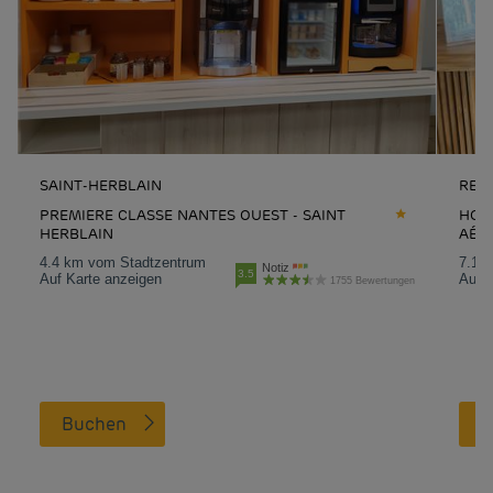
SAINT-HERBLAIN
REZ
PREMIERE CLASSE NANTES OUEST - SAINT
HOTE
HERBLAIN
AÉR
4.4 km vom Stadtzentrum
7.1 
Notiz
3.5
Auf Karte anzeigen
Auf K
1755 Bewertungen
Buchen