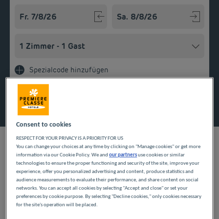
Navigate forward to interact with the calendar and select a
Navigate backward to interact w
Spezialcode hinzufügen
Finden Sie ein Hotel
Consent to cookies
RESPECT FOR YOUR PRIVACY IS A PRIORITY FOR US
You can change your choices at any time by clicking on "Manage cookies" or get more
information via our Cookie Policy. We and
our partners
use cookies or similar
UNSERE HOTELS IN
technologies to ensure the proper functioning and security of the site, improve your
experience, offer you personalized advertising and content, produce statistics and
audience measurements to evaluate their performance, and share content on social
CHÂTEAUROUX ZU
networks. You can accept all cookies by selecting "Accept and close" or set your
preferences by cookie purpose. By selecting "Decline cookies," only cookies necessary
GÜNSTIGEN PREISEN
for the site's operation will be placed.