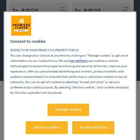
Navigate forward to interact with the calendar and select a
Navigate backward to interact w
Consent to cookies
Spezialcode hinzufügen
RESPECT FOR YOUR PRIVACY IS A PRIORITY FOR US
You can change your choices at any time by clicking on "Manage cookies" or get more
information via our Cookie Policy. We and
our partners
use cookies or similar
Finden Sie ein Hotel
technologies to ensure the proper functioning and security of the site, improve your
experience, offer you personalized advertising and content, produce statistics and
audience measurements to evaluate their performance, and share content on social
networks. You can accept all cookies by selecting "Accept and close" or set your
preferences by cookie purpose. By selecting "Decline cookies," only cookies necessary
for the site's operation will be placed.
Nutzen Sie unsere Budgethotels und entdecken Sie das
Manage cookies
Departement Gard. Familienurlaube und Geschäftsreisen bieten
eine Möglichkeit, zu sehr niedrigen Preisen vom Alltag
abzuschalten.
Decline cookies
Accept and close