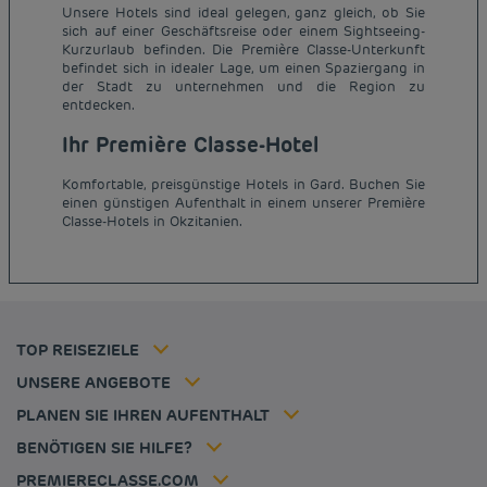
Unsere Hotels sind ideal gelegen, ganz gleich, ob Sie
sich auf einer Geschäftsreise oder einem Sightseeing-
Kurzurlaub befinden. Die Première Classe-Unterkunft
befindet sich in idealer Lage, um einen Spaziergang in
der Stadt zu unternehmen und die Region zu
entdecken.
Ihr Première Classe-Hotel
Günstige Hotels Paris
Komfortable, preisgünstige Hotels in Gard. Buchen Sie
Impressum
einen günstigen Aufenthalt in einem unserer Première
Günstige Hotels Hannover
Allgemeine Geschäftsbedingungen
Classe-Hotels in Okzitanien.
Günstige Hotels Deutschland
Datenschutzrichtlinie
Günstige Hotels Kiel
Richtlinie zur Verwendung von Cookies
Günstige Hotels Frankreich
Flavours Instant Benefit Allgemeine Nutzungsbedingungen
Günstige Hotels Niederlande
Allgemeinen Geschäftsbedingungen
Günstige Hotels Frankfurt
Mitgliedsrate
TOP REISEZIELE
Tax policy
Hôtel pas cher Nantes
Firmenlösungen
Karriere
UNSERE ANGEBOTE
Kurzurlaub-Angebot
Meine Buchung
Louvre Hotels Group
PLANEN SIE IHREN AUFENTHALT
Politique animaux de compagnie
Jin Jiang International
Häufig gestellte Fragen
BENÖTIGEN SIE HILFE?
Kontaktieren Sie uns
Déclaration d'accessibilité
PREMIERECLASSE.COM