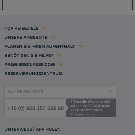
Günstige Hotels Kiel
Richtlinie zur Verwendung von Cookies
Günstige Hotels Frankreich
Flavours Instant Benefit Allgemeine Nutzungsbedingungen
Günstige Hotels Niederlande
Allgemeinen Geschäftsbedingungen
Günstige Hotels Frankfurt
Mitgliedsrate
TOP REISEZIELE
Tax policy
Hôtel pas cher Nantes
Firmenlösungen
Karriere
UNSERE ANGEBOTE
Kurzurlaub-Angebot
Meine Buchung
Louvre Hotels Group
PLANEN SIE IHREN AUFENTHALT
Politique animaux de compagnie
Jin Jiang International
Häufig gestellte Fragen
BENÖTIGEN SIE HILFE?
Kontaktieren Sie uns
Déclaration d'accessibilité
PREMIERECLASSE.COM
Cookies management
RESERVIERUNGSZENTRUM
Aus Deutschland
7 Tage die Woche ab 8.00
Uhr bis 22.00Uhr (Pariser
+49 (0) 928 154 699 80
Zeit) - Kosten eines
Ortsgesprächs
UNTERWEGS? APP HOLEN!