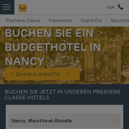
DE/€
Premiere Classe
Frankreich
Grand Est
Meurthe
BUCHEN SIE EIN
BUDGETHOTEL IN
NANCY
Zurück zu Grand Est
BUCHEN SIE JETZT IN UNSEREN PREMIERE
CLASSE HOTELS