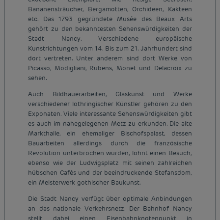
Bananensträucher, Bergamotten, Orchideen, Kakteen
etc. Das 1793 gegründete Musée des Beaux Arts
gehört zu den bekanntesten Sehenswürdigkeiten der
Stadt Nancy. Verschiedene europäische
Kunstrichtungen vom 14. Bis zum 21. Jahrhundert sind
dort vertreten. Unter anderem sind dort Werke von
Picasso, Modigliani, Rubens, Monet und Delacroix zu
sehen.
Auch Bildhauerarbeiten, Glaskunst und Werke
verschiedener lothringischer Künstler gehören zu den
Exponaten. Viele interessante Sehenswürdigkeiten gibt
es auch im nahegelegenen Metz zu erkunden. Die alte
Markthalle, ein ehemaliger Bischofspalast, dessen
Bauarbeiten allerdings durch die französische
Revolution unterbrochen wurden, lohnt einen Besuch,
ebenso wie der Ludwigsplatz mit seinen zahlreichen
hübschen Cafés und der beeindruckende Stefansdom,
ein Meisterwerk gothischer Baukunst.
Die Stadt Nancy verfügt über optimale Anbindungen
an das nationale Verkehrsnetz. Der Bahnhof Nancy
stellt dabei einen Eisenbahnknotenpunkt in