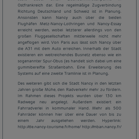
Ostfrankreich dar. Eine regelmäßige Zugverbindung
Richtung Deutschland und Schweiz ist in Planung.
Ansonsten kann Nancy auch über die beiden
Flughäfen Metz-Nancy-Lothringen und Nancy-Essay
erreicht werden, wobei letzterer allerdings von den
großen Fluggesellschaften mittlerweile nicht mehr
angeflogen wird. Von Paris aus lässt sich Nancy über
die A31 mit dem Auto erreichen. Innerhalb der Stadt
existieren ein weitreichendes Busnetz ebenso wie ein
sogenannter Spur-Obus (es handelt sich dabei um eine
gummibereifte Straßenbahn. Eine Erweiterung des
Systems auf eine zweite Tramlinie ist in Planung.
Des weiteren gibt sich die Stadt Nancy in den letzten
Jahren große Mühe, den Radverkehr mehr zu fördern.
Im Rahmen dieses Projekts wurden über 130 km
Radwege neu angelegt. Außerdem existiert ein
Fahrradverlei in kommunaler Hand. Mehr als 500
Fahrräder können hier über eine Dauer von bis zu
Günstige Hotels Paris
einem Jahr ausgeliehen werden. Hyperlink:
Impressum
http://de.nancy-tourisme.fr/home/ http://mban.nancy.fr/
Günstige Hotels Hannover
Allgemeine Geschäftsbedingungen
Günstige Hotels Deutschland
Datenschutzrichtlinie