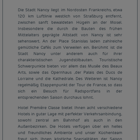
Die Stadt Nancy liegt im Nordosten Frankreichs, etwa
120 km Luftlinie westlich von Straßburg entfernt,
zwischen sanft bewaldeten Hügeln an der Mosel.
Insbesondere die durch die Bauten des frühen
Mittelalters geprägte Altstadt von Nancy ist sehr
sehenswert. An der Place Stanislas laden zahlreiche
gemütliche Cafés zum Verweilen ein. Berühmt ist die
Stadt Nancy unter anderem auch für ihrer
charakteristischen Jugendstilbauten. Touristische
Schwerpunkte bieten vor allem das Musée des Beaux
Arts, sowie das Opernhaus ,der Palais des Ducs de
Lorraine und die Kathedrale. Des Weiteren ist Nancy
regelmäßig Etappenpunkt der Tour de France, so dass
sich ein Besuch für Radsportfans in der
entsprechenden Saison durchaus lohnt.
Hotel Première Classe bietet Ihnen acht verschiedene
Hotels in guter Lage mit perfekter Verkehrsanbindung,
sowohl zentral am Bahnhof als auch in den
Außenbezirken. Die Hotels verfügen über ein helles
und freundliches Ambiente und unser Küchenteam
freut sich, Ihnen köstliche Spezialitäten der Saison