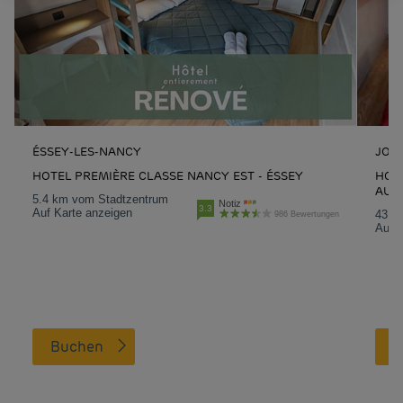
ÉSSEY-LES-NANCY
JOU
HOTEL PREMIÈRE CLASSE NANCY EST - ÉSSEY
HOTE
AUX
5.4 km vom Stadtzentrum
Notiz
3.3
Auf Karte anzeigen
43.1
986 Bewertungen
Auf K
Buchen