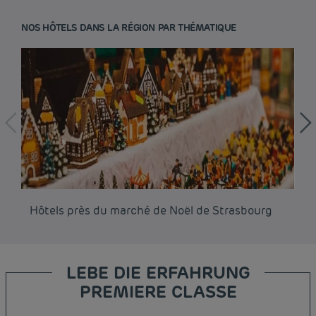
NOS HÔTELS DANS LA RÉGION PAR THÉMATIQUE
Hôtels près du marché de Noël de Strasbourg
Hô
LEBE DIE ERFAHRUNG
PREMIERE CLASSE