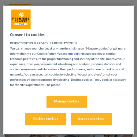
Lassen Sie sich in unseren Première Classe-Hotels
in Nancy verwöhnen. Kommen Sie vom ersten
Moment an in den Genuss der Première Classe-
Erfahrung: erschwingliche, freundliche und
Consent to cookies
komfortable Hotels. Helle, moderne Räume. Alles,
RESPECT FOR YOUR PRIVACY IS A PRIORITY FOR US
was Sie für eine erholsame Übernachtung zu
You can change your choices at any time by clicking on "Manage cookies" or get more
einem günstigen Preis brauchen.
information via our Cookie Policy. We and
our partners
use cookies or similar
technologies to ensure the proper functioning and security of the site, improve your
experience, offer you personalized advertising and content, produce statistics and
Liste
Karte
audience measurements to evaluate their performance, and share content on social
networks. You can accept all cookies by selecting "Accept and close" or set your
preferences by cookie purpose. By selecting "Decline cookies," only cookies necessary
for the site's operation will be placed.
Renoviertes Hotel
Manage cookies
Decline cookies
Accept and close