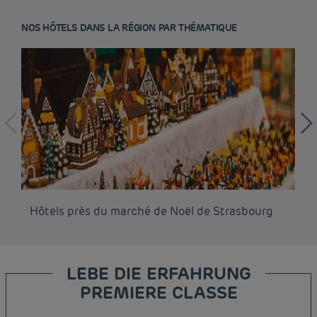
NOS HÔTELS DANS LA RÉGION PAR THÉMATIQUE
Hôtels près du marché de Noël de Strasbourg
Hô
LEBE DIE ERFAHRUNG
PREMIERE CLASSE