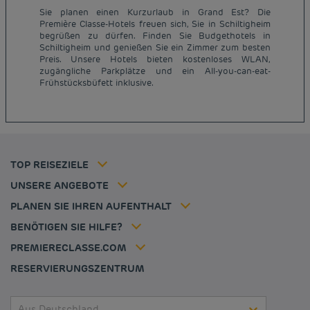
Sie planen einen Kurzurlaub in Grand Est? Die
Première Classe-Hotels freuen sich, Sie in Schiltigheim
begrüßen zu dürfen. Finden Sie Budgethotels in
Schiltigheim und genießen Sie ein Zimmer zum besten
Günstige Hotels Paris
Preis. Unsere Hotels bieten kostenloses WLAN,
Impressum
zugängliche Parkplätze und ein All-you-can-eat-
Günstige Hotels Hannover
Allgemeine Geschäftsbedingungen
Frühstücksbüfett inklusive.
Günstige Hotels Deutschland
Datenschutzrichtlinie
Günstige Hotels Kiel
Richtlinie zur Verwendung von Cookies
Günstige Hotels Frankreich
Flavours Instant Benefit Allgemeine Nutzungsbedingungen
Günstige Hotels Niederlande
Allgemeinen Geschäftsbedingungen
Günstige Hotels Frankfurt
Mitgliedsrate
TOP REISEZIELE
Tax policy
Hôtel pas cher Nantes
Firmenlösungen
Karriere
UNSERE ANGEBOTE
Kurzurlaub-Angebot
Meine Buchung
Louvre Hotels Group
PLANEN SIE IHREN AUFENTHALT
Politique animaux de compagnie
Jin Jiang International
Häufig gestellte Fragen
BENÖTIGEN SIE HILFE?
Kontaktieren Sie uns
Déclaration d'accessibilité
PREMIERECLASSE.COM
Cookies management
RESERVIERUNGSZENTRUM
Aus Deutschland