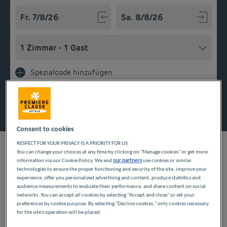
Navigate forward to interact with the calendar and select a
Navigate backward to interact w
Spezialcode hinzufügen
Finden Sie ein Hotel
Consent to cookies
RESPECT FOR YOUR PRIVACY IS A PRIORITY FOR US
You can change your choices at any time by clicking on "Manage cookies" or get more
information via our Cookie Policy. We and
our partners
use cookies or similar
UNSERE HOTELS IN
technologies to ensure the proper functioning and security of the site, improve your
experience, offer you personalized advertising and content, produce statistics and
audience measurements to evaluate their performance, and share content on social
SCHILTIGHEIM ZU
networks. You can accept all cookies by selecting "Accept and close" or set your
preferences by cookie purpose. By selecting "Decline cookies," only cookies necessary
GÜNSTIGEN PREISEN
for the site's operation will be placed.