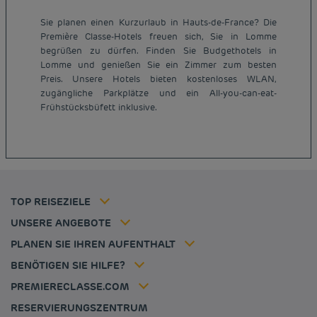
Sie planen einen Kurzurlaub in Hauts-de-France? Die
Première Classe-Hotels freuen sich, Sie in Lomme
begrüßen zu dürfen. Finden Sie Budgethotels in
Lomme und genießen Sie ein Zimmer zum besten
Preis. Unsere Hotels bieten kostenloses WLAN,
Günstige Hotels Paris
zugängliche Parkplätze und ein All-you-can-eat-
Impressum
Frühstücksbüfett inklusive.
Günstige Hotels Hannover
Allgemeine Geschäftsbedingungen
Günstige Hotels Deutschland
Datenschutzrichtlinie
Günstige Hotels Kiel
Richtlinie zur Verwendung von Cookies
Günstige Hotels Frankreich
Flavours Instant Benefit Allgemeine Nutzungsbedingungen
Günstige Hotels Niederlande
Allgemeinen Geschäftsbedingungen
Günstige Hotels Frankfurt
Mitgliedsrate
TOP REISEZIELE
Tax policy
Hôtel pas cher Nantes
Firmenlösungen
Karriere
UNSERE ANGEBOTE
Kurzurlaub-Angebot
Meine Buchung
Louvre Hotels Group
PLANEN SIE IHREN AUFENTHALT
Politique animaux de compagnie
Jin Jiang International
Häufig gestellte Fragen
BENÖTIGEN SIE HILFE?
Kontaktieren Sie uns
Déclaration d'accessibilité
PREMIERECLASSE.COM
Cookies management
RESERVIERUNGSZENTRUM