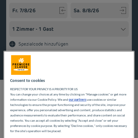
Navigate forward to interact with the calendar and select a
Navigate backward to interact w
Spezialcode hinzufügen
Finden Sie ein Hotel
Consent to cookies
RESPECT FOR YOUR PRIVACY IS A PRIORITY FOR US
You can change your choices at any time by clicking on "Manage cookies" or get more
information via our Cookie Policy. We and
our partners
use cookies or similar
UNSERE HOTELS IN
technologies to ensure the proper functioning and security of the site, improve your
experience, offer you personalized advertising and content, produce statistics and
LOMME ZU GÜNSTIGEN
audience measurements to evaluate their performance, and share content on social
networks. You can accept all cookies by selecting "Accept and close" or set your
preferences by cookie purpose. By selecting "Decline cookies," only cookies necessary
PREISEN
for the site's operation will be placed.