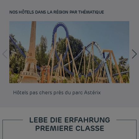
NOS HÔTELS DANS LA RÉGION PAR THÉMATIQUE
Hôtels pas chers près du parc Astérix
Hô
LEBE DIE ERFAHRUNG
PREMIERE CLASSE