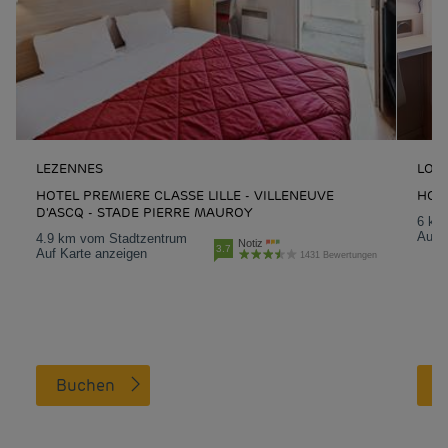
LEZENNES
LOM
HOTEL PREMIERE CLASSE LILLE - VILLENEUVE
HOTE
D'ASCQ - STADE PIERRE MAUROY
6 km
Auf K
4.9 km vom Stadtzentrum
Notiz
3.7
Auf Karte anzeigen
1431 Bewertungen
Buchen