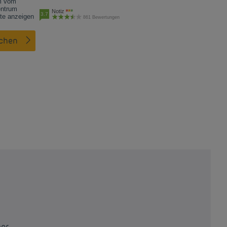
m vom
entrum
Notiz
3.7
te anzeigen
861 Bewertungen
uchen
er.