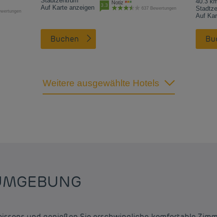
Stadtzentrum
40.3 k
Notiz
3.3
Auf Karte anzeigen
Stadtz
637 Bewertungen
ewertungen
Auf Kar
Buchen
B
Weitere ausgewählte Hotels
 UMGEBUNG
oissons und genießen Sie erschwingliche, komfortable Zimm