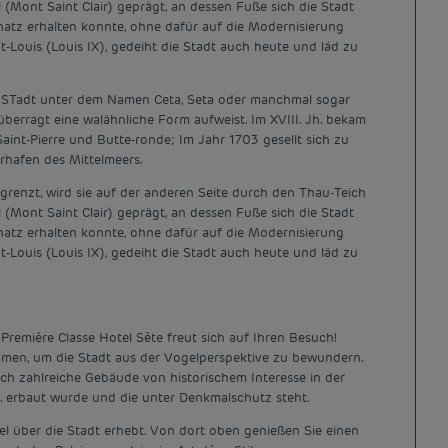
(Mont Saint Clair) geprägt, an dessen Fuße sich die Stadt
chatz erhalten konnte, ohne dafür auf die Modernisierung
-Louis (Louis IX), gedeiht die Stadt auch heute und läd zu
d die STadt unter dem Namen Ceta, Seta oder manchmal sogar
 überragt eine walähnliche Form aufweist. Im XVIII. Jh. bekam
Saint-Pierre und Butte-ronde; Im Jahr 1703 gesellt sich zu
erhafen des Mittelmeers.
egrenzt, wird sie auf der anderen Seite durch den Thau-Teich
(Mont Saint Clair) geprägt, an dessen Fuße sich die Stadt
chatz erhalten konnte, ohne dafür auf die Modernisierung
-Louis (Louis IX), gedeiht die Stadt auch heute und läd zu
Première Classe Hotel Sète freut sich auf Ihren Besuch!
immen, um die Stadt aus der Vogelperspektive zu bewundern.
h zahlreiche Gebäude von historischem Interesse in der
Jh. erbaut wurde und die unter Denkmalschutz steht.
ügel über die Stadt erhebt. Von dort oben genießen Sie einen