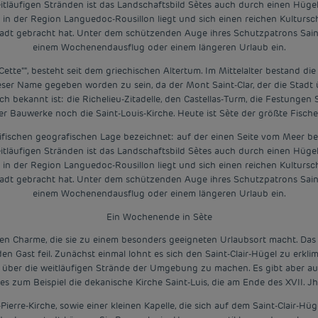
itläufigen Stränden ist das Landschaftsbild Sètes auch durch einen Hügel 
die in der Region Languedoc-Rousillon liegt und sich einen reichen Kulturs
tadt gebracht hat. Unter dem schützenden Auge ihres Schutzpatrons Saint
einem Wochenendausflug oder einem längeren Urlaub ein.
""Cette"", besteht seit dem griechischen Altertum. Im Mittelalter bestan
dieser Name gegeben worden zu sein, da der Mont Saint-Clar, der die Stadt
h bekannt ist: die Richelieu-Zitadelle, den Castellas-Turm, die Festungen 
er Bauwerke noch die Saint-Louis-Kirche. Heute ist Sète der größte Fisch
pezifischen geografischen Lage bezeichnet: auf der einen Seite vom Meer b
itläufigen Stränden ist das Landschaftsbild Sètes auch durch einen Hügel 
die in der Region Languedoc-Rousillon liegt und sich einen reichen Kulturs
tadt gebracht hat. Unter dem schützenden Auge ihres Schutzpatrons Saint
einem Wochenendausflug oder einem längeren Urlaub ein.
Ein Wochenende in Sète
en Charme, die sie zu einem besonders geeigneten Urlaubsort macht. Das 
n Gast feil. Zunächst einmal lohnt es sich den Saint-Clair-Hügel zu erkl
 über die weitläufigen Strände der Umgebung zu machen. Es gibt aber auc
 es zum Beispiel die dekanische Kirche Saint-Luis, die am Ende des XVII. 
ierre-Kirche, sowie einer kleinen Kapelle, die sich auf dem Saint-Clair-H