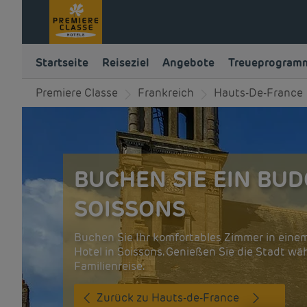
Startseite
Reiseziel
Angebote
Treueprogram
Premiere Classe
Frankreich
Hauts-De-France
BUCHEN SIE EIN BUD
SOISSONS
Buchen Sie Ihr komfortables Zimmer in eine
Hotel in Soissons. Genießen Sie die Stadt wä
Familienreise.
Zurück zu Hauts-de-France