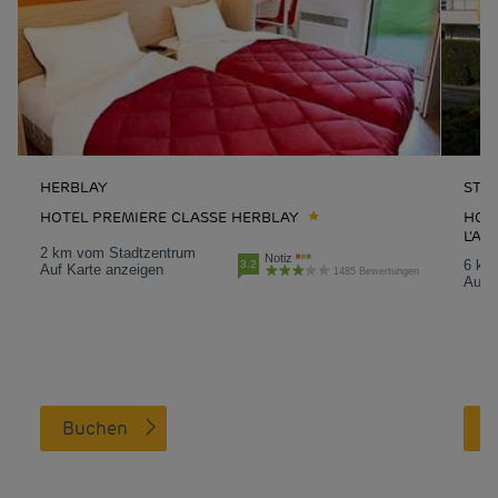
HERBLAY
ST-
HOTEL PREMIERE CLASSE HERBLAY
HOT
L'A
2 km vom Stadtzentrum
Notiz
6 km
3.2
Auf Karte anzeigen
1485 Bewertungen
Auf K
Buchen