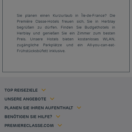
Sie planen einen Kurzurlaub in Île-de-France? Die
Première Classe-Hotels freuen sich, Sie in Herblay
begrüßen zu dürfen. Finden Sie Budgethotels in
Herblay und genießen Sie ein Zimmer zum besten
Preis. Unsere Hotels bieten kostenloses WLAN,
Günstige Hotels Paris
zugängliche Parkplätze und ein All-you-can-eat-
Impressum
Frühstücksbüfett inklusive.
Günstige Hotels Hannover
Allgemeine Geschäftsbedingungen
Günstige Hotels Deutschland
Datenschutzrichtlinie
Günstige Hotels Kiel
Richtlinie zur Verwendung von Cookies
Günstige Hotels Frankreich
Flavours Instant Benefit Allgemeine Nutzungsbedingungen
Günstige Hotels Niederlande
Allgemeinen Geschäftsbedingungen
Günstige Hotels Frankfurt
Mitgliedsrate
TOP REISEZIELE
Tax policy
Hôtel pas cher Nantes
Firmenlösungen
Karriere
UNSERE ANGEBOTE
Kurzurlaub-Angebot
Meine Buchung
Louvre Hotels Group
PLANEN SIE IHREN AUFENTHALT
Politique animaux de compagnie
Jin Jiang International
Häufig gestellte Fragen
BENÖTIGEN SIE HILFE?
Kontaktieren Sie uns
Déclaration d'accessibilité
PREMIERECLASSE.COM
Cookies management