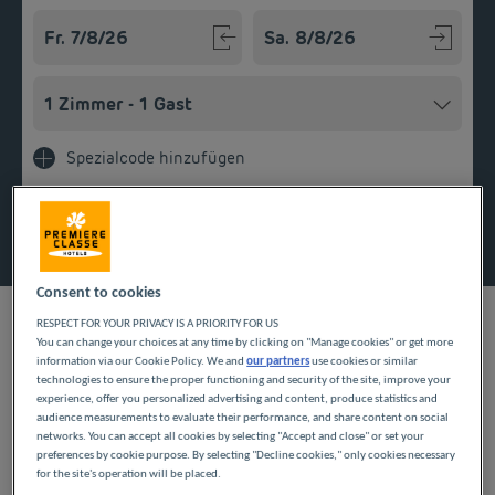
Navigate forward to interact with the calendar and select a
Navigate backward to interact w
Spezialcode hinzufügen
Finden Sie ein Hotel
Consent to cookies
RESPECT FOR YOUR PRIVACY IS A PRIORITY FOR US
You can change your choices at any time by clicking on "Manage cookies" or get more
information via our Cookie Policy. We and
our partners
use cookies or similar
UNSERE HOTELS IN
technologies to ensure the proper functioning and security of the site, improve your
experience, offer you personalized advertising and content, produce statistics and
HERBLAY ZU
audience measurements to evaluate their performance, and share content on social
networks. You can accept all cookies by selecting "Accept and close" or set your
preferences by cookie purpose. By selecting "Decline cookies," only cookies necessary
GÜNSTIGEN PREISEN
for the site's operation will be placed.