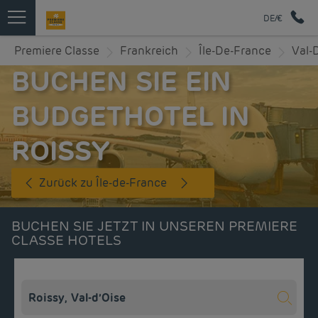
DE/€
Premiere Classe
Frankreich
Île-De-France
Val-D
BUCHEN SIE EIN
BUDGETHOTEL IN
ROISSY
Zurück zu Île-de-France
BUCHEN SIE JETZT IN UNSEREN PREMIERE
CLASSE HOTELS