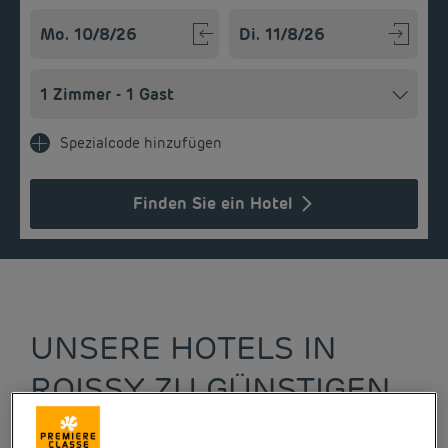
Navigate forward to interact with the calendar and select a
Navigate backward to interact w
Spezialcode hinzufügen
Finden Sie ein Hotel
UNSERE HOTELS IN
ROISSY ZU GÜNSTIGEN
PREISEN