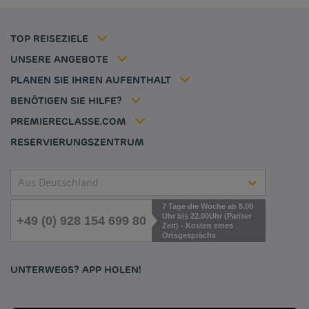
Flavours Instant Benefit Allgemeine Nutzungsbedingungen
Günstige Hotels Niederlande
Allgemeinen Geschäftsbedingungen
Günstige Hotels Frankfurt
Mitgliedsrate
TOP REISEZIELE
Tax policy
Hôtel pas cher Nantes
Firmenlösungen
Karriere
UNSERE ANGEBOTE
Kurzurlaub-Angebot
Meine Buchung
Louvre Hotels Group
PLANEN SIE IHREN AUFENTHALT
Politique animaux de compagnie
Jin Jiang International
Häufig gestellte Fragen
BENÖTIGEN SIE HILFE?
Kontaktieren Sie uns
Déclaration d'accessibilité
PREMIERECLASSE.COM
Cookies management
RESERVIERUNGSZENTRUM
Aus Deutschland
7 Tage die Woche ab 8.00
Uhr bis 22.00Uhr (Pariser
+49 (0) 928 154 699 80
Zeit) - Kosten eines
Ortsgesprächs
UNTERWEGS? APP HOLEN!