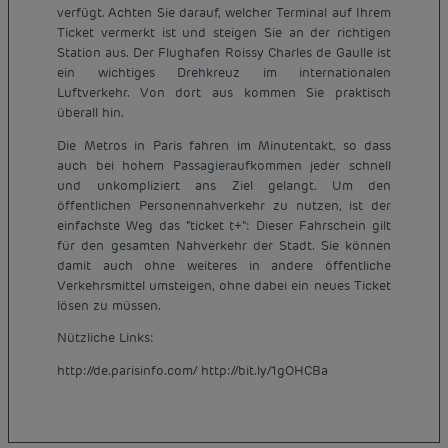
verfügt. Achten Sie darauf, welcher Terminal auf Ihrem
Ticket vermerkt ist und steigen Sie an der richtigen
Station aus. Der Flughafen Roissy Charles de Gaulle ist
ein wichtiges Drehkreuz im internationalen
Luftverkehr. Von dort aus kommen Sie praktisch
überall hin.
Die Metros in Paris fahren im Minutentakt, so dass
auch bei hohem Passagieraufkommen jeder schnell
und unkompliziert ans Ziel gelangt. Um den
öffentlichen Personennahverkehr zu nutzen, ist der
einfachste Weg das "ticket t+": Dieser Fahrschein gilt
für den gesamten Nahverkehr der Stadt. Sie können
damit auch ohne weiteres in andere öffentliche
Verkehrsmittel umsteigen, ohne dabei ein neues Ticket
lösen zu müssen.
Nützliche Links:
Günstige Hotels Paris
Impressum
http://de.parisinfo.com/ http://bit.ly/1gOHCBa
Günstige Hotels Hannover
Allgemeine Geschäftsbedingungen
Günstige Hotels Deutschland
Datenschutzrichtlinie
Günstige Hotels Kiel
Richtlinie zur Verwendung von Cookies
Günstige Hotels Frankreich