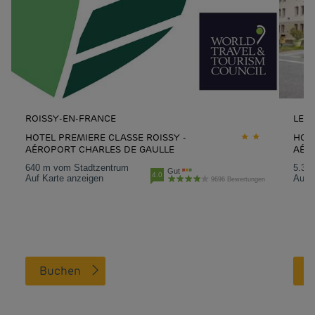
ROISSY-EN-FRANCE
LE 
HOTEL PREMIERE CLASSE ROISSY -
HOTE
AÉROPORT CHARLES DE GAULLE
AÉR
640 m vom Stadtzentrum
5.3 
Gut
4.0
Auf Karte anzeigen
Auf K
9696 Bewertungen
Buchen