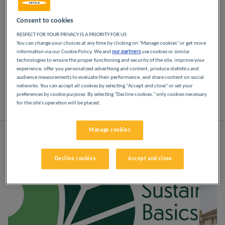
Lassen Sie sich in unseren Première Classe-Hotels
Consent to cookies
in Roissy verwöhnen. Kommen Sie vom ersten
RESPECT FOR YOUR PRIVACY IS A PRIORITY FOR US
Moment an in den Genuss der Première Classe-
You can change your choices at any time by clicking on "Manage cookies" or get more
Erfahrung: erschwingliche, freundliche und
information via our Cookie Policy. We and
our partners
use cookies or similar
technologies to ensure the proper functioning and security of the site, improve your
komfortable Hotels. Helle, moderne Räume. Alles,
experience, offer you personalized advertising and content, produce statistics and
was Sie für eine erholsame Übernachtung zu
audience measurements to evaluate their performance, and share content on social
einem günstigen Preis brauchen.
networks. You can accept all cookies by selecting "Accept and close" or set your
preferences by cookie purpose. By selecting "Decline cookies," only cookies necessary
for the site's operation will be placed.
Liste
Karte
Manage cookies
Decline cookies
Accept and close