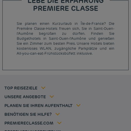
LEBE DIE ERFAHRUNG
PREMIERE CLASSE
Sie planen einen Kurzurlaub in Île-de-France? Die
Première Classe-Hotels freuen sich, Sie in Saint-Ouen-
l'Aumône begrüßen zu dürfen. Finden Sie
Budgethotels in Saint-Ouen-l'Aumône und genießen
Günstige Hotels Paris
Sie ein Zimmer zum besten Preis. Unsere Hotels bieten
Impressum
kostenloses WLAN, zugängliche Parkplätze und ein
Günstige Hotels Hannover
Allgemeine Geschäftsbedingungen
All-you-can-eat-Frühstücksbüfett inklusive.
Günstige Hotels Deutschland
Datenschutzrichtlinie
Günstige Hotels Kiel
Richtlinie zur Verwendung von Cookies
Günstige Hotels Frankreich
Flavours Instant Benefit Allgemeine Nutzungsbedingungen
Günstige Hotels Niederlande
Allgemeinen Geschäftsbedingungen
Günstige Hotels Frankfurt
Mitgliedsrate
TOP REISEZIELE
Tax policy
Hôtel pas cher Nantes
Firmenlösungen
Karriere
UNSERE ANGEBOTE
Kurzurlaub-Angebot
Meine Buchung
Louvre Hotels Group
PLANEN SIE IHREN AUFENTHALT
Politique animaux de compagnie
Jin Jiang International
Häufig gestellte Fragen
BENÖTIGEN SIE HILFE?
Kontaktieren Sie uns
Déclaration d'accessibilité
PREMIERECLASSE.COM
Cookies management