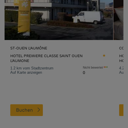
ST-OUEN L'AUMÔNE
CON
HOTEL PREMIERE CLASSE SAINT OUEN
HOT
L'AUMONE
HON
Nicht bewertet
1.2 km vom Stadtzentrum
4.2 
Auf Karte anzeigen
0
Auf K
Buchen