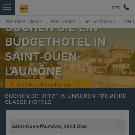
DE/€
Premiere Classe
Frankreich
Île-De-France
Val-D
BUCHEN SIE EIN
BUDGETHOTEL IN
SAINT-OUEN-
L'AUMÔNE
Zurück zu Île-de-France
BUCHEN SIE JETZT IN UNSEREN PREMIERE
CLASSE HOTELS