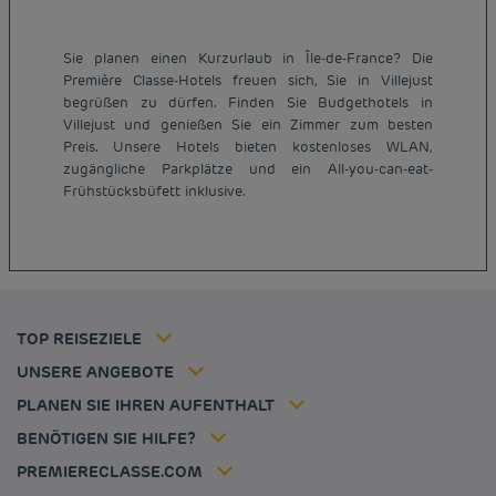
Sie planen einen Kurzurlaub in Île-de-France? Die
Première Classe-Hotels freuen sich, Sie in Villejust
begrüßen zu dürfen. Finden Sie Budgethotels in
Villejust und genießen Sie ein Zimmer zum besten
Preis. Unsere Hotels bieten kostenloses WLAN,
Günstige Hotels Paris
zugängliche Parkplätze und ein All-you-can-eat-
Impressum
Frühstücksbüfett inklusive.
Günstige Hotels Hannover
Allgemeine Geschäftsbedingungen
Günstige Hotels Deutschland
Datenschutzrichtlinie
Günstige Hotels Kiel
Richtlinie zur Verwendung von Cookies
Günstige Hotels Frankreich
Flavours Instant Benefit Allgemeine Nutzungsbedingungen
Günstige Hotels Niederlande
Allgemeinen Geschäftsbedingungen
Günstige Hotels Frankfurt
Mitgliedsrate
TOP REISEZIELE
Tax policy
Hôtel pas cher Nantes
Firmenlösungen
Karriere
UNSERE ANGEBOTE
Kurzurlaub-Angebot
Meine Buchung
Louvre Hotels Group
PLANEN SIE IHREN AUFENTHALT
Politique animaux de compagnie
Jin Jiang International
Häufig gestellte Fragen
BENÖTIGEN SIE HILFE?
Kontaktieren Sie uns
Déclaration d'accessibilité
PREMIERECLASSE.COM
Cookies management