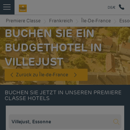
DE/€
Premiere Classe
Frankreich
Île-De-France
Esso
BUCHEN SIE EIN
BUDGETHOTEL IN
VILLEJUST
Zurück zu Île-de-France
BUCHEN SIE JETZT IN UNSEREN PREMIERE
CLASSE HOTELS