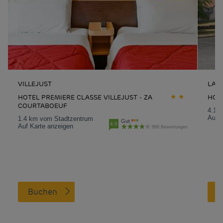
VILLEJUST
LA V
HOTEL PREMIERE CLASSE VILLEJUST - ZA
HOTE
COURTABOEUF
4.1 
Auf K
1.4 km vom Stadtzentrum
Gut
4.0
Auf Karte anzeigen
886 Bewertungen
Buchen