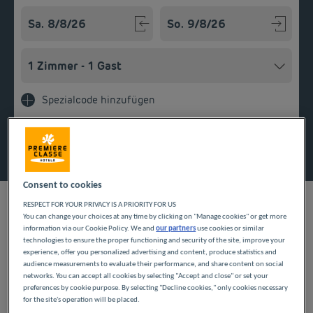
Navigate forward to interact with the calendar and select a
Navigate backward to interact w
Spezialcode hinzufügen
Finden Sie ein Hotel
Consent to cookies
RESPECT FOR YOUR PRIVACY IS A PRIORITY FOR US
You can change your choices at any time by clicking on "Manage cookies" or get more
information via our Cookie Policy. We and
our partners
use cookies or similar
UNSERE HOTELS IN
technologies to ensure the proper functioning and security of the site, improve your
experience, offer you personalized advertising and content, produce statistics and
VILLEJUST ZU
audience measurements to evaluate their performance, and share content on social
networks. You can accept all cookies by selecting "Accept and close" or set your
preferences by cookie purpose. By selecting "Decline cookies," only cookies necessary
GÜNSTIGEN PREISEN
for the site's operation will be placed.