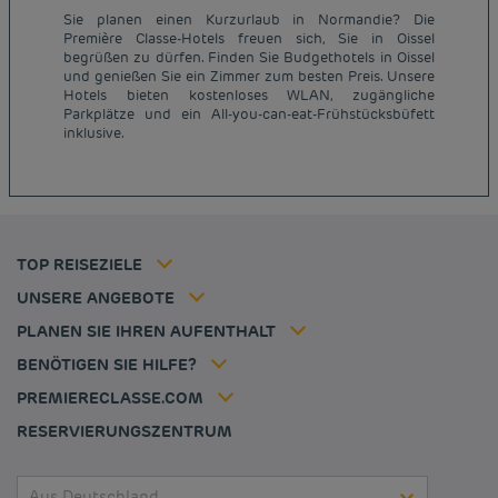
Sie planen einen Kurzurlaub in Normandie? Die
Première Classe-Hotels freuen sich, Sie in Oissel
begrüßen zu dürfen. Finden Sie Budgethotels in Oissel
und genießen Sie ein Zimmer zum besten Preis. Unsere
Günstige Hotels Paris
Hotels bieten kostenloses WLAN, zugängliche
Impressum
Parkplätze und ein All-you-can-eat-Frühstücksbüfett
Günstige Hotels Hannover
Allgemeine Geschäftsbedingungen
inklusive.
Günstige Hotels Deutschland
Datenschutzrichtlinie
Günstige Hotels Kiel
Richtlinie zur Verwendung von Cookies
Günstige Hotels Frankreich
Flavours Instant Benefit Allgemeine Nutzungsbedingungen
Günstige Hotels Niederlande
Allgemeinen Geschäftsbedingungen
Günstige Hotels Frankfurt
Mitgliedsrate
TOP REISEZIELE
Tax policy
Hôtel pas cher Nantes
Firmenlösungen
Karriere
UNSERE ANGEBOTE
Kurzurlaub-Angebot
Meine Buchung
Louvre Hotels Group
PLANEN SIE IHREN AUFENTHALT
Politique animaux de compagnie
Jin Jiang International
Häufig gestellte Fragen
BENÖTIGEN SIE HILFE?
Kontaktieren Sie uns
Déclaration d'accessibilité
PREMIERECLASSE.COM
Cookies management
RESERVIERUNGSZENTRUM
Aus Deutschland