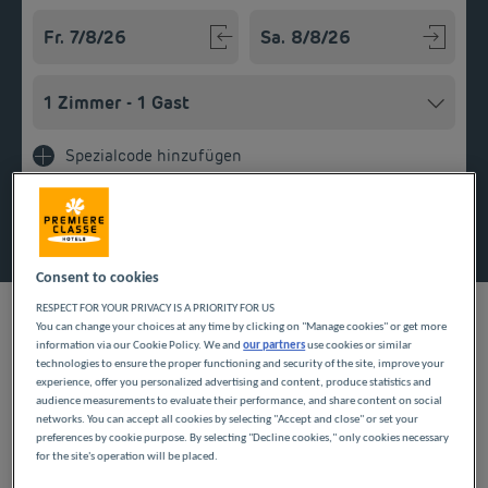
Navigate forward to interact with the calendar and select a
Navigate backward to interact w
Spezialcode hinzufügen
Finden Sie ein Hotel
Consent to cookies
RESPECT FOR YOUR PRIVACY IS A PRIORITY FOR US
You can change your choices at any time by clicking on "Manage cookies" or get more
information via our Cookie Policy. We and
our partners
use cookies or similar
UNSERE HOTELS IN
technologies to ensure the proper functioning and security of the site, improve your
experience, offer you personalized advertising and content, produce statistics and
audience measurements to evaluate their performance, and share content on social
OISSEL ZU GÜNSTIGEN
networks. You can accept all cookies by selecting "Accept and close" or set your
preferences by cookie purpose. By selecting "Decline cookies," only cookies necessary
PREISEN
for the site's operation will be placed.