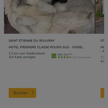
SAINT ÉTIENNE DU ROUVRAY
ST-
HOTEL PREMIERE CLASSE ROUEN SUD - OISSEL
HOTE
- PA
3.2 km vom Stadtzentrum
Sehr Gut
4.3
Auf Karte anzeigen
7.2 
1525 Bewertungen
Auf K
Buchen