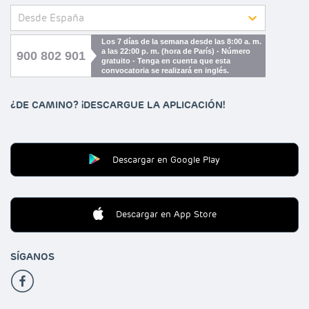
Desde España
Los 7 días de la semana desde las 8:00 a. m.
a las 22:00 p. m. (hora de París) - Número
900 802 901
gratuito - Tenga en cuenta que esta
convocatoria se realizará en inglés.
¿DE CAMINO? ¡DESCARGUE LA APLICACIÓN!
Descargar en Google Play
Descargar en App Store
SÍGANOS