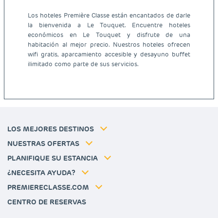
Los hoteles Première Classe están encantados de darle
la bienvenida a Le Touquet. Encuentre hoteles
económicos en Le Touquet y disfrute de una
Hoteles baratos París
habitación al mejor precio. Nuestros hoteles ofrecen
Hoteles baratos Francia
wifi gratis, aparcamiento accesible y desayuno buffet
Avisos legales
ilimitado como parte de sus servicios.
Hoteles baratos Marsella
Términos y Condiciones Generales
Hoteles baratos Burdeos
Política de Datos Personales
Hoteles baratos Carcassonne
Política de cookies
Hoteles baratos Toulouse
Flavours Instant Benefit Términos y Condiciones Generales de Uso
Hoteles baratos Frankfurt
Términos y Condiciones de Uso
Hoteles baratos Biarritz
Tarifa del miembro
LOS MEJORES DESTINOS
Tax policy
Hoteles baratos Lyon
Soluciones para profesionales
Mi reserva
Empleo
NUESTRAS OFERTAS
Oferta de escapada
Hôtels et inspirations
Louvre Hotels Group
PLANIFIQUE SU ESTANCIA
Politique animaux de compagnie
Jin Jiang International
Preguntas frecuentes
¿NECESITA AYUDA?
Contacto
Déclaration d'accessibilité
PREMIERECLASSE.COM
Cookies management
CENTRO DE RESERVAS