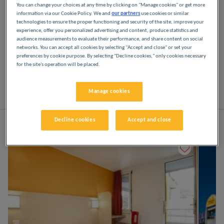
You can change your choices at any time by clicking on "Manage cookies" or get more
information via our Cookie Policy. We and
our partners
use cookies or similar
Disfrute de los hoteles Première Classe en Vichy.
technologies to ensure the proper functioning and security of the site, improve your
Descubrirá la experiencia Première Classe desde el
experience, offer you personalized advertising and content, produce statistics and
audience measurements to evaluate their performance, and share content on social
momento en que llegue: hoteles asequibles,
networks. You can accept all cookies by selecting "Accept and close" or set your
acogedores y cómodos. Espacios luminosos y
preferences by cookie purpose. By selecting "Decline cookies," only cookies necessary
modernos. Todo lo que necesita para disfrutar de
for the site's operation will be placed.
un buen descanso nocturno a un precio bajo.
Manage cookies
Lista
Mapa
Decline cookies
Accept and close