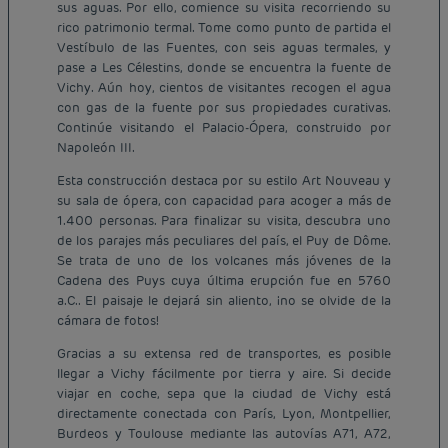
sus aguas. Por ello, comience su visita recorriendo su
rico patrimonio termal. Tome como punto de partida el
Vestíbulo de las Fuentes, con seis aguas termales, y
pase a Les Célestins, donde se encuentra la fuente de
Vichy. Aún hoy, cientos de visitantes recogen el agua
con gas de la fuente por sus propiedades curativas.
Continúe visitando el Palacio-Ópera, construido por
Napoleón III.
Esta construcción destaca por su estilo Art Nouveau y
su sala de ópera, con capacidad para acoger a más de
1.400 personas. Para finalizar su visita, descubra uno
de los parajes más peculiares del país, el Puy de Dôme.
Se trata de uno de los volcanes más jóvenes de la
Cadena des Puys cuya última erupción fue en 5760
a.C.. El paisaje le dejará sin aliento, ¡no se olvide de la
cámara de fotos!
Gracias a su extensa red de transportes, es posible
llegar a Vichy fácilmente por tierra y aire. Si decide
viajar en coche, sepa que la ciudad de Vichy está
directamente conectada con París, Lyon, Montpellier,
Burdeos y Toulouse mediante las autovías A71, A72,