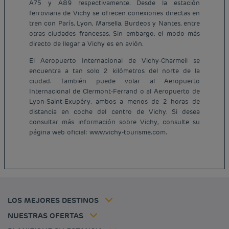
A75 y A89 respectivamente. Desde la estación
ferroviaria de Vichy se ofrecen conexiones directas en
tren con París, Lyon, Marsella, Burdeos y Nantes, entre
otras ciudades francesas. Sin embargo, el modo más
directo de llegar a Vichy es en avión.
El Aeropuerto Internacional de Vichy-Charmeil se
encuentra a tan solo 2 kilómetros del norte de la
ciudad. También puede volar al Aeropuerto
Internacional de Clermont-Ferrand o al Aeropuerto de
Lyon-Saint-Exupéry, ambos a menos de 2 horas de
Hoteles baratos París
distancia en coche del centro de Vichy. Si desea
Hoteles baratos Francia
consultar más información sobre Vichy, consulte su
Avisos legales
página web oficial: www.vichy-tourisme.com.
Hoteles baratos Marsella
Términos y Condiciones Generales
Hoteles baratos Burdeos
Política de Datos Personales
Hoteles baratos Carcassonne
Política de cookies
Hoteles baratos Toulouse
Flavours Instant Benefit Términos y Condiciones Generales de Uso
Hoteles baratos Frankfurt
Términos y Condiciones de Uso
Hoteles baratos Biarritz
Tarifa del miembro
LOS MEJORES DESTINOS
Tax policy
Hoteles baratos Lyon
Soluciones para profesionales
Mi reserva
Empleo
NUESTRAS OFERTAS
Oferta de escapada
Hôtels et inspirations
Louvre Hotels Group