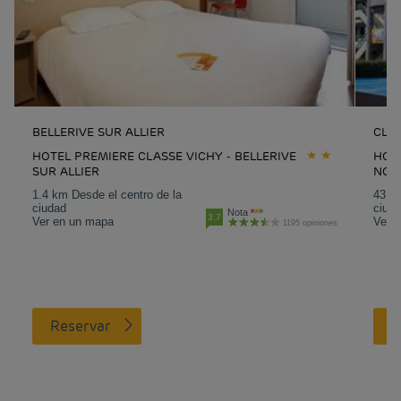
BELLERIVE SUR ALLIER
CLE
HOTEL PREMIERE CLASSE VICHY - BELLERIVE
HOT
SUR ALLIER
NOR
1.4 km Desde el centro de la
43 km
ciudad
ciud
Nota
3.7
Ver en un mapa
Ver 
1195 opiniones
Reservar