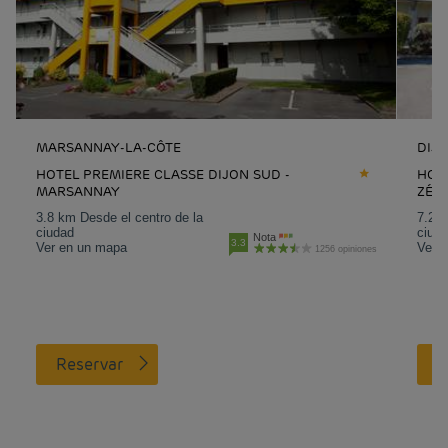
MARSANNAY-LA-CÔTE
DIJ
HOTEL PREMIERE CLASSE DIJON SUD -
HOTE
MARSANNAY
ZÉN
3.8 km Desde el centro de la
7.2 k
ciudad
ciud
Nota
3.3
Ver en un mapa
Ver 
1256 opiniones
Reservar