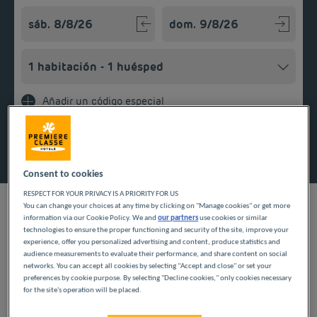
Navigate forward to interact with the calendar and select a
Navigate backward to interact w
Añadir un código especial
Encontrar un hotel
Consent to cookies
RESPECT FOR YOUR PRIVACY IS A PRIORITY FOR US
You can change your choices at any time by clicking on "Manage cookies" or get more
information via our Cookie Policy. We and
our partners
use cookies or similar
technologies to ensure the proper functioning and security of the site, improve your
NUESTROS HOTELES A
experience, offer you personalized advertising and content, produce statistics and
audience measurements to evaluate their performance, and share content on social
PRECIOS BAJOS EN
networks. You can accept all cookies by selecting "Accept and close" or set your
preferences by cookie purpose. By selecting "Decline cookies," only cookies necessary
for the site's operation will be placed.
LONGVIC