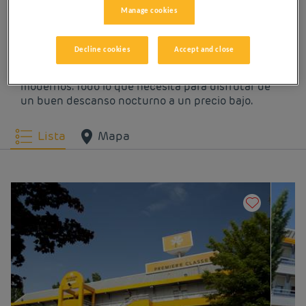
Manage cookies
Disfrute de los hoteles Première Classe en Longvic.
Descubrirá la experiencia Première Classe desde el
Decline cookies
Accept and close
momento en que llegue: hoteles asequibles,
acogedores y cómodos. Espacios luminosos y
modernos. Todo lo que necesita para disfrutar de
un buen descanso nocturno a un precio bajo.
Lista
Mapa