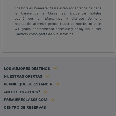
Los hoteles Première Classe están encantados de darle
la bienvenida a Marsannay. Encuentre hoteles
económicos en Marsannay y disfrute de una
Hoteles baratos París
habitación al mejor precio. Nuestros hoteles ofrecen
Hoteles baratos Francia
wifi gratis, aparcamiento accesible y desayuno buffet
Avisos legales
ilimitado como parte de sus servicios.
Hoteles baratos Marsella
Términos y Condiciones Generales
Hoteles baratos Burdeos
Política de Datos Personales
Hoteles baratos Carcassonne
Política de cookies
Hoteles baratos Toulouse
Flavours Instant Benefit Términos y Condiciones Generales de Uso
Hoteles baratos Frankfurt
Términos y Condiciones de Uso
Hoteles baratos Biarritz
Tarifa del miembro
LOS MEJORES DESTINOS
Tax policy
Hoteles baratos Lyon
Soluciones para profesionales
Mi reserva
Empleo
NUESTRAS OFERTAS
Oferta de escapada
Hôtels et inspirations
Louvre Hotels Group
PLANIFIQUE SU ESTANCIA
Politique animaux de compagnie
Jin Jiang International
Preguntas frecuentes
¿NECESITA AYUDA?
Contacto
Déclaration d'accessibilité
PREMIERECLASSE.COM
Cookies management
CENTRO DE RESERVAS