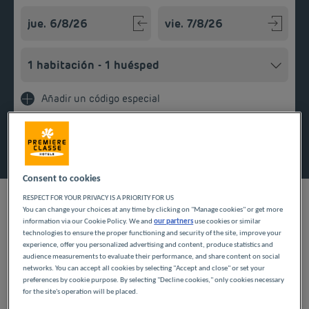
Navigate forward to interact with the calendar and select a
Navigate backward to interact w
Añadir un código especial
Encontrar un hotel
Consent to cookies
RESPECT FOR YOUR PRIVACY IS A PRIORITY FOR US
You can change your choices at any time by clicking on "Manage cookies" or get more
information via our Cookie Policy. We and
our partners
use cookies or similar
NUESTROS HOTELES A
technologies to ensure the proper functioning and security of the site, improve your
experience, offer you personalized advertising and content, produce statistics and
audience measurements to evaluate their performance, and share content on social
PRECIOS BAJOS EN
networks. You can accept all cookies by selecting "Accept and close" or set your
preferences by cookie purpose. By selecting "Decline cookies," only cookies necessary
MARSANNAY
for the site's operation will be placed.