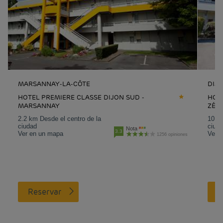
MARSANNAY-LA-CÔTE
DIJ
HOTEL PREMIERE CLASSE DIJON SUD -
HOTE
MARSANNAY
ZÉN
2.2 km Desde el centro de la
10.8 
ciudad
ciud
Nota
3.3
Ver en un mapa
Ver 
1256 opiniones
Reservar