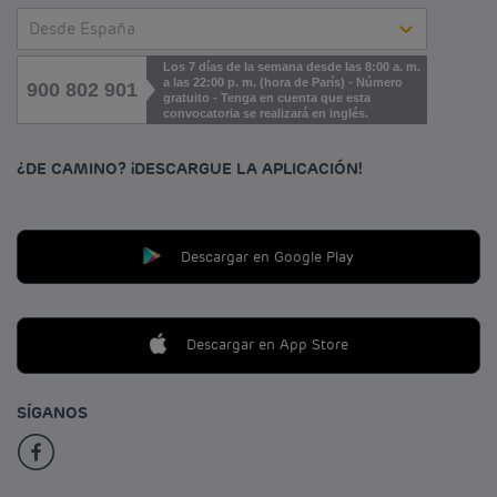
Desde España
Los 7 días de la semana desde las 8:00 a. m.
a las 22:00 p. m. (hora de París) - Número
900 802 901
gratuito - Tenga en cuenta que esta
convocatoria se realizará en inglés.
¿DE CAMINO? ¡DESCARGUE LA APLICACIÓN!
Descargar en Google Play
Descargar en App Store
SÍGANOS