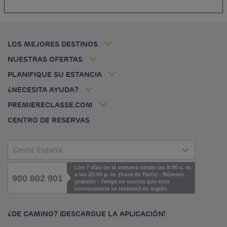
Hoteles baratos Carcassonne
Política de cookies
Hoteles baratos Toulouse
Flavours Instant Benefit Términos y Condiciones Generales de Uso
Hoteles baratos Frankfurt
Términos y Condiciones de Uso
Hoteles baratos Biarritz
Tarifa del miembro
LOS MEJORES DESTINOS
Tax policy
Hoteles baratos Lyon
Soluciones para profesionales
Mi reserva
Empleo
NUESTRAS OFERTAS
Oferta de escapada
Hôtels et inspirations
Louvre Hotels Group
PLANIFIQUE SU ESTANCIA
Politique animaux de compagnie
Jin Jiang International
Preguntas frecuentes
¿NECESITA AYUDA?
Contacto
Déclaration d'accessibilité
PREMIERECLASSE.COM
Cookies management
CENTRO DE RESERVAS
Desde España
Los 7 días de la semana desde las 8:00 a. m.
a las 22:00 p. m. (hora de París) - Número
900 802 901
gratuito - Tenga en cuenta que esta
convocatoria se realizará en inglés.
¿DE CAMINO? ¡DESCARGUE LA APLICACIÓN!