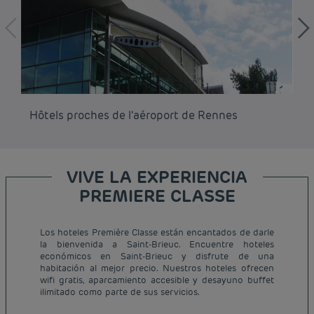
Hôtels proches de l’aéroport de Rennes
Hô
VIVE LA EXPERIENCIA
PREMIERE CLASSE
Los hoteles Première Classe están encantados de darle
la bienvenida a Saint-Brieuc. Encuentre hoteles
Hoteles baratos París
económicos en Saint-Brieuc y disfrute de una
Hoteles baratos Francia
habitación al mejor precio. Nuestros hoteles ofrecen
Avisos legales
wifi gratis, aparcamiento accesible y desayuno buffet
Hoteles baratos Marsella
Términos y Condiciones Generales
ilimitado como parte de sus servicios.
Hoteles baratos Burdeos
Política de Datos Personales