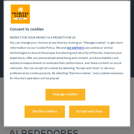
Navigate forward to interact with the calendar and select a
Navigate backward to interact w
Consent to cookies
RESPECT FOR YOUR PRIVACY IS A PRIORITY FOR US
Añadir un código especial
You can change your choices at any time by clicking on "Manage cookies" or get more
information via our Cookie Policy. We and
our partners
use cookies or similar
technologies to ensure the proper functioning and security of the site, improve your
experience, offer you personalized advertising and content, produce statistics and
Encontrar un hotel
audience measurements to evaluate their performance, and share content on social
networks. You can accept all cookies by selecting "Accept and close" or set your
preferences by cookie purpose. By selecting "Decline cookies," only cookies necessary
for the site's operation will be placed.
Manage cookies
NUESTROS HOTELES
Decline cookies
Accept and close
EN SAINT-BRIEUC Y
ALREDEDORES