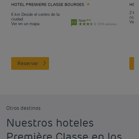
HOTEL PREMIERE CLASSE BOURGES
HOT
2 km 
6 km Desde el centro de la
ciud
ciudad
Nota
Ver 
3.6
Ver en un mapa
2578 opiniones
Reservar
Otros destinos
Nuestros hoteles
Première Classe en los