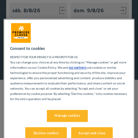
Navigate forward to interact with the calendar and select a
Navigate backward to interact w
Añadir un código especial
Consent to cookies
RESPECT FOR YOUR PRIVACY IS A PRIORITY FOR US
Encontrar un hotel
You can change your choices at any time by clicking on "Manage cookies" or get more
information via our Cookie Policy. We and
our partners
use cookies or similar
technologies to ensure the proper functioning and security of the site, improve your
experience, offer you personalized advertising and content, produce statistics and
audience measurements to evaluate their performance, and share content on social
networks. You can accept all cookies by selecting "Accept and close" or set your
preferences by cookie purpose. By selecting "Decline cookies," only cookies necessary
for the site's operation will be placed.
Tanto si viaja por negocios, en familia o con sus amigos,
nuestros hoteles económicos en Centro garantizan que podrá
Manage cookies
disfrutar de su estancia con comodidad. Entre los servicios,
encontrará desayuno a petición, aparcamiento, ducha privada y
aseo en su habitación y wifi gratis. Encuentre nuestros hoteles
en la región de Centro.
Decline cookies
Accept and close