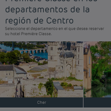
departamentos de la
región de Centro
Seleccione el departamento en el que desea reservar
su hotel Première Classe.
Hoteles baratos París
Hoteles baratos Francia
Avisos legales
Hoteles baratos Marsella
Términos y Condiciones Generales
Hoteles baratos Burdeos
Política de Datos Personales
Hoteles baratos Carcassonne
Cher
Política de cookies
Hoteles baratos Toulouse
Flavours Instant Benefit Términos y Condiciones Generales de Uso