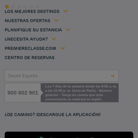
Hoteles baratos Frankfurt
Términos y Condiciones de Uso
Hoteles baratos Biarritz
Tarifa del miembro
LOS MEJORES DESTINOS
Tax policy
Hoteles baratos Lyon
Soluciones para profesionales
Mi reserva
Empleo
NUESTRAS OFERTAS
Oferta de escapada
Hôtels et inspirations
Louvre Hotels Group
PLANIFIQUE SU ESTANCIA
Politique animaux de compagnie
Jin Jiang International
Preguntas frecuentes
¿NECESITA AYUDA?
Contacto
Déclaration d'accessibilité
PREMIERECLASSE.COM
Cookies management
CENTRO DE RESERVAS
Desde España
Los 7 días de la semana desde las 8:00 a. m.
a las 22:00 p. m. (hora de París) - Número
900 802 901
gratuito - Tenga en cuenta que esta
convocatoria se realizará en inglés.
¿DE CAMINO? ¡DESCARGUE LA APLICACIÓN!