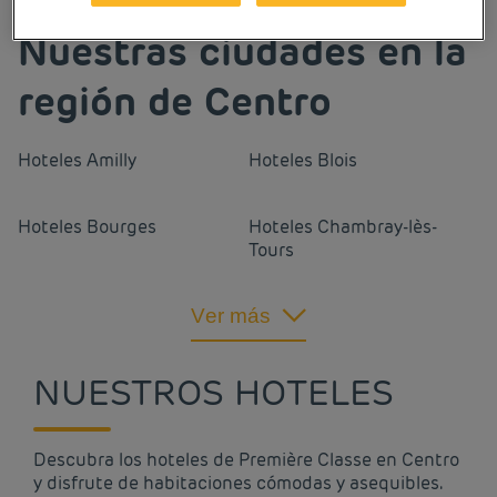
Nuestras ciudades en la
región de Centro
Hoteles
Amilly
Hoteles
Blois
Hoteles
Bourges
Hoteles
Chambray-lès-
Tours
Hoteles
Chartres
Hoteles
Châteauroux
Ver más
Hoteles
Dreux
Hoteles
Joué-lès-Tours
NUESTROS HOTELES
Hoteles
La Chapelle-
Hoteles
Montargis
Saint-Mesmin
Descubra los hoteles de Première Classe en Centro
y disfrute de habitaciones cómodas y asequibles.
Hoteles
Olivet
Hoteles
Orleans