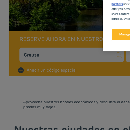
partners
use c
offer you pers
share content 
purpose. By se
Manage
RESERVE AHORA EN NUESTROS HOTELE
Na
Añadir un código especial
Aproveche nuestros hoteles económicos y descubra el depart
precios muy bajos.
Nuestras ciudades en e