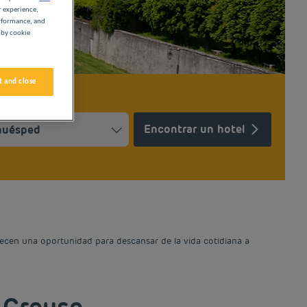
r experience,
erformance, and
 by cookie
 and close
Encontrar un hotel
Press the question mark key to get the keyboard shortcuts for ch
ndar and select a date. Press the question mark key to get the k
ecen una oportunidad para descansar de la vida cotidiana a
 Creuse