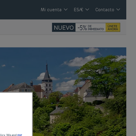
Mi cuenta
ES/€
Contacto
olicy. We and
our