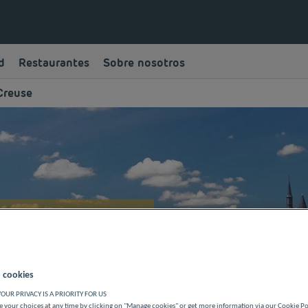
d
Restaurantes
Sobre nosotros
Creuse
 cookies
OUR PRIVACY IS A PRIORITY FOR US
 your choices at any time by clicking on "Manage cookies" or get more information via our Cookie P