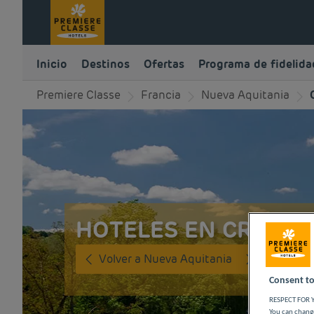
Inicio
Destinos
Ofertas
Programa de fidelida
Premiere Classe
Francia
Nueva Aquitania
HOTELES EN CREUSE
Volver a Nueva Aquitania
Consent to
RESPECT FOR Y
You can change