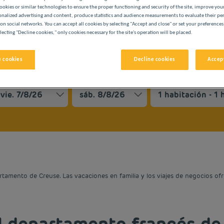
ookies or similar technologies to ensure the proper functioning and security of the site, improve you
onalized advertising and content, produce statistics and audience measurements to evaluate their p
on social networks. You can accept all cookies by selecting "Accept and close" or set your preferences
lecting "Decline cookies," only cookies necessary for the site's operation will be placed.
 cookies
Decline cookies
Accept
S PREMIÈRE CLASSE
vigate forward to interact with the calendar and select a date. 
Navigate backward to interact with the cale
amento de Creuse. Las vacaciones en familia y los viajes de negocios ofr
l departamento francés de