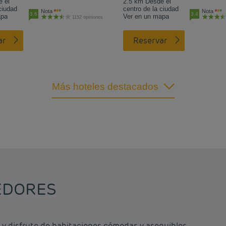
 el
2.5 km Desde el
ciudad
centro de la ciudad
Nota
Nota
3.6
3.4
apa
Ver en un mapa
1152 opiniones
ar
Reservar
Más hoteles destacados
EDORES
y disfrute de habitaciones cómodas y asequibles.