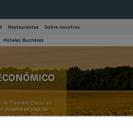
d
Restaurantes
Sobre nosotros
Hoteles Buchères
 ECONÓMICO
o de Première Classe en
ad durante un viaje de