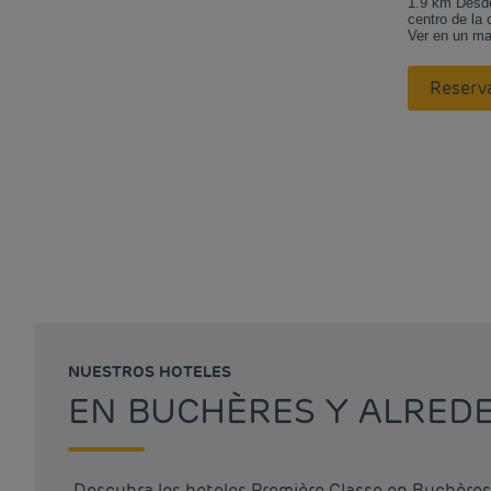
1.9 km Desde
centro de la 
Ver en un m
Reserv
NUESTROS HOTELES
EN BUCHÈRES Y ALRED
Descubra los hoteles Première Classe en Buchères 