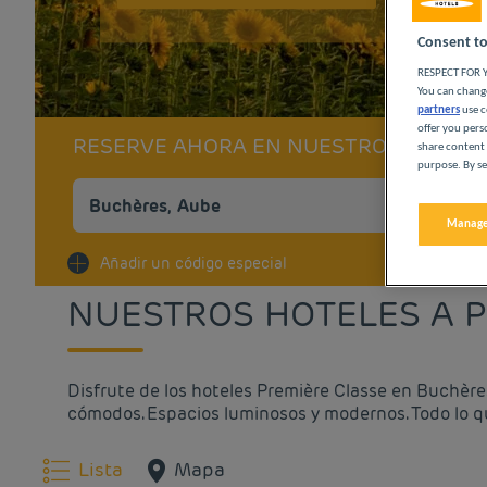
Consent to
RESPECT FOR Y
You can change
partners
use c
offer you pers
RESERVE AHORA EN NUESTROS HOTELE
share content 
purpose. By se
Manage
Na
Añadir un código especial
NUESTROS HOTELES A P
Disfrute de los hoteles Première Classe en Buchère
cómodos. Espacios luminosos y modernos. Todo lo q
Lista
Mapa