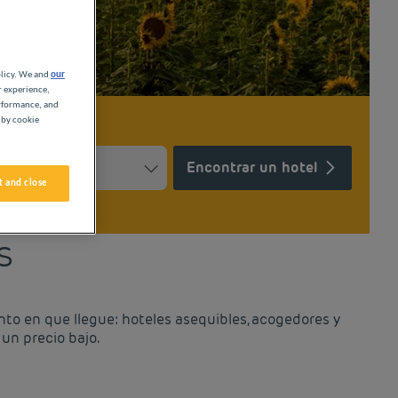
olicy. We and
our
r experience,
erformance, and
 by cookie
Encontrar un hotel
 and close
Press the question mark key to get the keyboard shortcuts for ch
ndar and select a date. Press the question mark key to get the k
S
nto en que llegue: hoteles asequibles, acogedores y
un precio bajo.