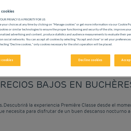
 cookies
OUR PRIVACY IS A PRIORITY FOR US
 your choices at any time by clicking on "Manage cookies" or get more information via our Cookie P
ookies or similar technologies to ensure the proper functioning and security of the site, improve you
onalized advertising and content, produce statistics and audience measurements to evaluate their p
S PREMIÈRE CLASSE
on social networks. You can accept all cookies by selecting "Accept and close" or set your preferences
lecting "Decline cookies," only cookies necessary for the site's operation will be placed.
 cookies
Decline cookies
Accept
vigate forward to interact with the calendar and select a date. 
Navigate backward to interact with the cale
RECIOS BAJOS EN BUCHÈRE
s. Descubrirá la experiencia Première Classe desde el mome
ue necesita para disfrutar de un buen descanso nocturno a 