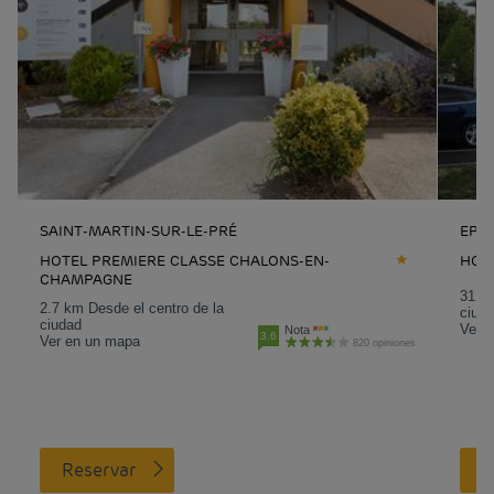
SAINT-MARTIN-SUR-LE-PRÉ
EPE
HOTEL PREMIERE CLASSE CHALONS-EN-
HOT
CHAMPAGNE
31.5 
2.7 km Desde el centro de la
ciud
ciudad
Ver 
Nota
3.6
Ver en un mapa
820 opiniones
Reservar