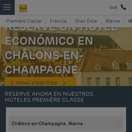
ES/€
Premiere Classe
Francia
Gran Este
Marne
H
RESERVE UN HOTEL
ECONÓMICO EN
CHÂLONS-EN-
CHAMPAGNE
Volver a Gran Este
RESERVE AHORA EN NUESTROS
HOTELES PREMIÈRE CLASSE