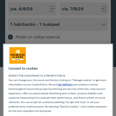
Navigate forward to interact with the calendar and select a
Navigate backward to interact w
Añadir un código especial
Encontrar un hotel
Consent to cookies
RESPECT FOR YOUR PRIVACY IS A PRIORITY FOR US
You can change your choices at any time by clicking on "Manage cookies" or get more
information via our Cookie Policy. We and
our partners
use cookies or similar
NUESTROS HOTELES A
technologies to ensure the proper functioning and security of the site, improve your
experience, offer you personalized advertising and content, produce statistics and
PRECIOS BAJOS EN
audience measurements to evaluate their performance, and share content on social
networks. You can accept all cookies by selecting "Accept and close" or set your
preferences by cookie purpose. By selecting "Decline cookies," only cookies necessary
CHÂLONS-EN-
for the site's operation will be placed.