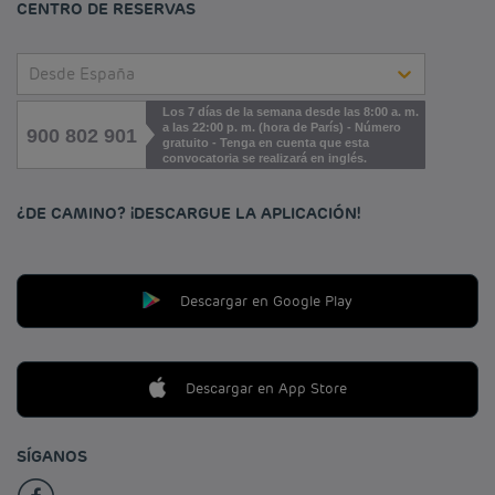
CENTRO DE RESERVAS
Desde España
Los 7 días de la semana desde las 8:00 a. m.
a las 22:00 p. m. (hora de París) - Número
900 802 901
gratuito - Tenga en cuenta que esta
convocatoria se realizará en inglés.
¿DE CAMINO? ¡DESCARGUE LA APLICACIÓN!
Descargar en Google Play
Descargar en App Store
SÍGANOS