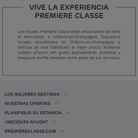
VIVE LA EXPERIENCIA
PREMIERE CLASSE
Los hoteles Première Classe están encantados de darle
la bienvenida a Châlons-en-Champagne. Encuentre
Hoteles baratos París
hoteles económicos en Châlons-en-Champagne y
Hoteles baratos Francia
disfrute de una habitación al mejor precio. Nuestros
Avisos legales
hoteles ofrecen wifi gratis, aparcamiento accesible y
Hoteles baratos Marsella
Términos y Condiciones Generales
desayuno buffet ilimitado como parte de sus servicios.
Hoteles baratos Burdeos
Política de Datos Personales
Hoteles baratos Carcassonne
Política de cookies
Hoteles baratos Toulouse
Flavours Instant Benefit Términos y Condiciones Generales de Uso
Hoteles baratos Frankfurt
Términos y Condiciones de Uso
Hoteles baratos Biarritz
Tarifa del miembro
LOS MEJORES DESTINOS
Tax policy
Hoteles baratos Lyon
Soluciones para profesionales
Mi reserva
Empleo
NUESTRAS OFERTAS
Oferta de escapada
Hôtels et inspirations
Louvre Hotels Group
PLANIFIQUE SU ESTANCIA
Politique animaux de compagnie
Jin Jiang International
Preguntas frecuentes
¿NECESITA AYUDA?
Contacto
Déclaration d'accessibilité
PREMIERECLASSE.COM
Cookies management