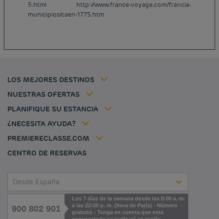
Hoteles baratos Francia
5.html http://www.france-voyage.com/francia-
Avisos legales
municipios/caen-1775.htm
Hoteles baratos Marsella
Términos y Condiciones Generales
Hoteles baratos Burdeos
Política de Datos Personales
Hoteles baratos Carcassonne
Política de cookies
Hoteles baratos Toulouse
Flavours Instant Benefit Términos y Condiciones Generales de Uso
Hoteles baratos Frankfurt
Términos y Condiciones de Uso
Hoteles baratos Biarritz
Tarifa del miembro
LOS MEJORES DESTINOS
Tax policy
Hoteles baratos Lyon
Soluciones para profesionales
Mi reserva
Empleo
NUESTRAS OFERTAS
Oferta de escapada
Hôtels et inspirations
Louvre Hotels Group
PLANIFIQUE SU ESTANCIA
Politique animaux de compagnie
Jin Jiang International
Preguntas frecuentes
¿NECESITA AYUDA?
Contacto
Déclaration d'accessibilité
PREMIERECLASSE.COM
Cookies management
CENTRO DE RESERVAS
Desde España
Los 7 días de la semana desde las 8:00 a. m.
a las 22:00 p. m. (hora de París) - Número
900 802 901
gratuito - Tenga en cuenta que esta
convocatoria se realizará en inglés.