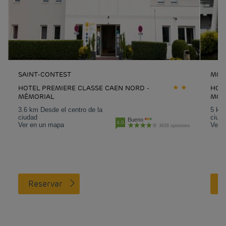
SAINT-CONTEST
MON
HOTEL PREMIERE CLASSE CAEN NORD -
HOTE
MÉMORIAL
MON
3.6 km Desde el centro de la
5 km 
ciudad
ciud
Bueno
4.0
Ver en un mapa
Ver 
3626 opiniones
Reservar