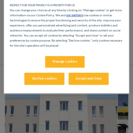
RESPECT FOR YOUR PRIVACY IS A PRIORITY FOR US
You can change your choices at any time by clicking on "Manage cookies" or get more
Disfrute de los hoteles Première Classe en Caen.
information via our Cookie Policy. We and
our partners
use cookies or similar
Descubrirá la experiencia Première Classe desde el
technologies to ensure the proper functioning and security of the site, improve your
momento en que llegue: hoteles asequibles,
experience, offer you personalized advertising and content, produce statistics and
acogedores y cómodos. Espacios luminosos y
audience measurements to evaluate their performance, and share content on social
networks. You can accept all cookies by selecting "Accept and close" or set your
modernos. Todo lo que necesita para disfrutar de
preferences by cookie purpose. By selecting "Decline cookies," only cookies necessary
un buen descanso nocturno a un precio bajo.
for the site's operation will be placed.
Lista
Mapa
Manage cookies
Decline cookies
Accept and close