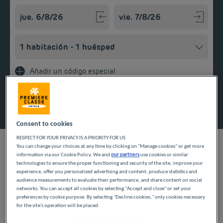
Navigate forward to interact with the calendar and select a
Navigate backward to interact w
Añadir un código especial
Encontrar un hotel
Consent to cookies
RESPECT FOR YOUR PRIVACY IS A PRIORITY FOR US
You can change your choices at any time by clicking on "Manage cookies" or get more
information via our Cookie Policy. We and
our partners
use cookies or similar
technologies to ensure the proper functioning and security of the site, improve your
NUESTROS HOTELES A
experience, offer you personalized advertising and content, produce statistics and
audience measurements to evaluate their performance, and share content on social
PRECIOS BAJOS EN
networks. You can accept all cookies by selecting "Accept and close" or set your
preferences by cookie purpose. By selecting "Decline cookies," only cookies necessary
for the site's operation will be placed.
BLAGNAC