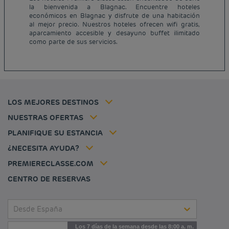
la bienvenida a Blagnac. Encuentre hoteles
Hoteles baratos París
económicos en Blagnac y disfrute de una habitación
Hoteles baratos Francia
al mejor precio. Nuestros hoteles ofrecen wifi gratis,
Avisos legales
aparcamiento accesible y desayuno buffet ilimitado
Hoteles baratos Marsella
Términos y Condiciones Generales
como parte de sus servicios.
Hoteles baratos Burdeos
Política de Datos Personales
Hoteles baratos Carcassonne
Política de cookies
Hoteles baratos Toulouse
Flavours Instant Benefit Términos y Condiciones Generales de Uso
Hoteles baratos Frankfurt
Términos y Condiciones de Uso
Hoteles baratos Biarritz
Tarifa del miembro
LOS MEJORES DESTINOS
Tax policy
Hoteles baratos Lyon
Soluciones para profesionales
Mi reserva
Empleo
NUESTRAS OFERTAS
Oferta de escapada
Hôtels et inspirations
Louvre Hotels Group
PLANIFIQUE SU ESTANCIA
Politique animaux de compagnie
Jin Jiang International
Preguntas frecuentes
¿NECESITA AYUDA?
Contacto
Déclaration d'accessibilité
PREMIERECLASSE.COM
Cookies management
CENTRO DE RESERVAS
Desde España
Los 7 días de la semana desde las 8:00 a. m.