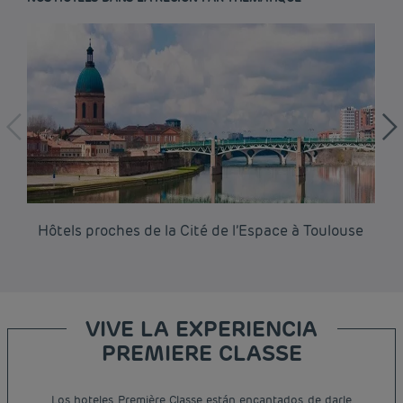
Hôtels proches de la Cité de l’Espace à Toulouse
Hô
VIVE LA EXPERIENCIA
PREMIERE CLASSE
Los hoteles Première Classe están encantados de darle