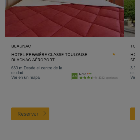
BLAGNAC
TOU
HOTEL PREMIÈRE CLASSE TOULOUSE -
HOT
BLAGNAC AÉROPORT
SES
630 m Desde el centro de la
3.3 k
ciudad
ciud
Nota
3.5
Ver en un mapa
Ver 
4342 opiniones
Reservar