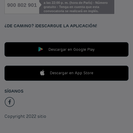
a las 22:00 p. m. (hora de París) - Número
900 802 901
gratuito - Tenga en cuenta que esta
convocatoria se realizará en inglés.
¿DE CAMINO? ¡DESCARGUE LA APLICACIÓN!
Descargar en Google Play
Descargar en App Store
SÍGANOS
Copyright 2022 sitio