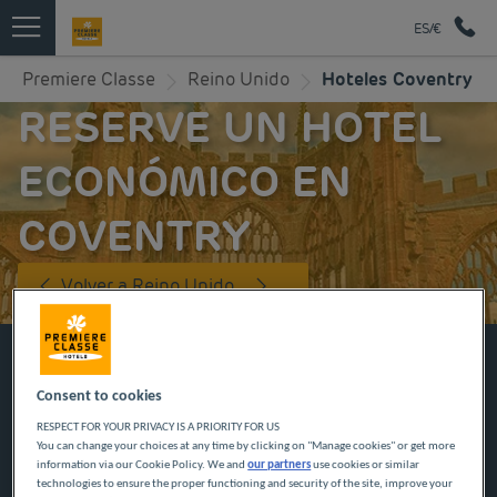
ES/€
Premiere Classe
Reino Unido
Hoteles Coventry
RESERVE UN HOTEL
ECONÓMICO EN
COVENTRY
Volver a Reino Unido
RESERVE AHORA EN NUESTROS
HOTELES PREMIÈRE CLASSE
Consent to cookies
RESPECT FOR YOUR PRIVACY IS A PRIORITY FOR US
You can change your choices at any time by clicking on "Manage cookies" or get more
information via our Cookie Policy. We and
our partners
use cookies or similar
technologies to ensure the proper functioning and security of the site, improve your