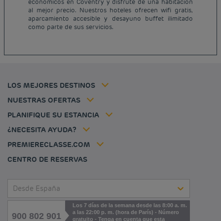
económicos en Coventry y disfrute de una habitación
Hoteles baratos Francia
al mejor precio. Nuestros hoteles ofrecen wifi gratis,
Avisos legales
aparcamiento accesible y desayuno buffet ilimitado
Hoteles baratos Marsella
Términos y Condiciones Generales
como parte de sus servicios.
Hoteles baratos Burdeos
Política de Datos Personales
Hoteles baratos Carcassonne
Política de cookies
Hoteles baratos Toulouse
Flavours Instant Benefit Términos y Condiciones Generales de Uso
Hoteles baratos Frankfurt
Términos y Condiciones de Uso
Hoteles baratos Biarritz
Tarifa del miembro
LOS MEJORES DESTINOS
Tax policy
Hoteles baratos Lyon
Soluciones para profesionales
Mi reserva
Empleo
NUESTRAS OFERTAS
Oferta de escapada
Hôtels et inspirations
Louvre Hotels Group
PLANIFIQUE SU ESTANCIA
Politique animaux de compagnie
Jin Jiang International
Preguntas frecuentes
¿NECESITA AYUDA?
Contacto
Déclaration d'accessibilité
PREMIERECLASSE.COM
Cookies management
CENTRO DE RESERVAS
Desde España
Los 7 días de la semana desde las 8:00 a. m.
a las 22:00 p. m. (hora de París) - Número
900 802 901
gratuito - Tenga en cuenta que esta