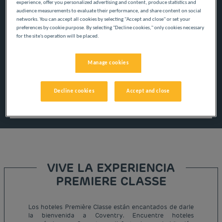
experience, offer you personalized advertising and content, produce statistics and
audience measurements to evaluate their performance, and share content on social
networks. You can accept all cookies by selecting "Accept and close" or set your
preferences by cookie purpose. By selecting "Decline cookies," only cookies necessary
Navigate forward to interact with the calendar and select a
Navigate backward to interact w
for the site's operation will be placed.
Manage cookies
Añadir un código especial
Decline cookies
Accept and close
Encontrar un hotel
VIVE LA EXPERIENCIA
PREMIERE CLASSE
Los hoteles Première Classe están encantados de darle
la bienvenida a Coventry. Encuentre hoteles
Hoteles baratos París