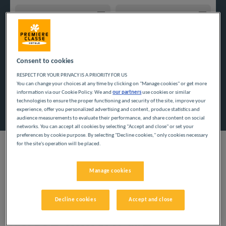
Navigate forward to interact with the calendar and select a
Navigate backward to interact w
Consent to cookies
Dodaj specjalny kod
RESPECT FOR YOUR PRIVACY IS A PRIORITY FOR US
You can change your choices at any time by clicking on "Manage cookies" or get more
information via our Cookie Policy. We and
our partners
use cookies or similar
Znajdź hotel
technologies to ensure the proper functioning and security of the site, improve your
experience, offer you personalized advertising and content, produce statistics and
audience measurements to evaluate their performance, and share content on social
networks. You can accept all cookies by selecting "Accept and close" or set your
preferences by cookie purpose. By selecting "Decline cookies," only cookies necessary
for the site's operation will be placed.
Manage cookies
Skorzystaj z naszych tanich hoteli i odkryj departament
Ardeny. Rodzinne wakacje i podróże służbowe dają możliwość
oderwania się od codzienności i niewiele kosztują.
Decline cookies
Accept and close
Nasze miasta we