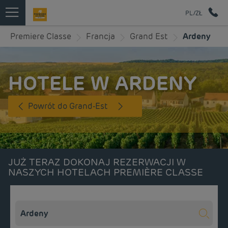
PL/ZŁ
Premiere Classe
Francja
Grand Est
Ardeny
HOTELE W ARDENY
Powrót do Grand-Est
JUŻ TERAZ DOKONAJ REZERWACJI W
NASZYCH HOTELACH PREMIÈRE CLASSE