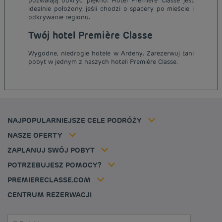
pozwalają odkryć piękno. Hotel Première Classe jest
idealnie położony, jeśli chodzi o spacery po mieście i
odkrywanie regionu.
Tanie hotele Paryż
Twój hotel Première Classe
Tanie hotele Warszawa
Informacje prawne
Wygodne, niedrogie hotele w Ardeny. Zarezerwuj tani
Tanie hotele Wrocław
Regulamin
pobyt w jednym z naszych hoteli Première Classe.
Tanie hotele Polska
Ochrona Danych Osobowych
Tanie hotele Niemcy
Polityka cookies
Tanie hotele Belgia
Flavours Instant Benefit - Ogólny regulamin korzystania
Tanie hotele Holandia
Regulaminu korzystania
Tanie hotele Marsylia
Stawka członkowska
NAJPOPULARNIEJSZE CELE PODRÓŻY
Tax policy
Tanie hotele Cannes
Rozwiązania dla profesjonalistów
Kariera
NASZE OFERTY
Oferta getaway
Moja rezerwacja
Louvre Hotels Group
ZAPLANUJ SWÓJ POBYT
Politique animaux de compagnie
Jin Jiang International
FAQ
POTRZEBUJESZ POMOCY?
Skontaktuj się z nami
Déclaration d'accessibilité
PREMIERECLASSE.COM
Cookies management
CENTRUM REZERWACJI