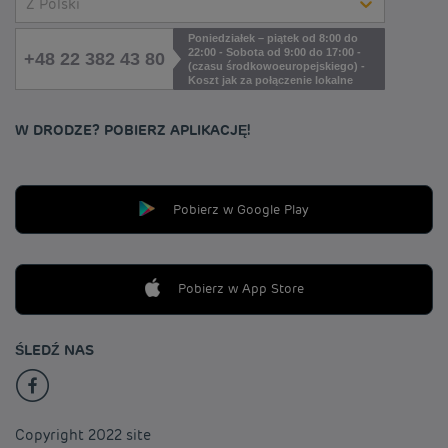
Z Polski
Poniedziałek – piątek od 8:00 do
22:00 - Sobota od 9:00 do 17:00 -
+48 22 382 43 80
(czasu środkowoeuropejskiego) -
Koszt jak za połączenie lokalne
W DRODZE? POBIERZ APLIKACJĘ!
Pobierz w Google Play
Pobierz w App Store
ŚLEDŹ NAS
Copyright 2022 site