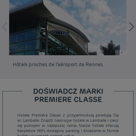
Hôtels proches de l’aéroport de Rennes
Hô
DOŚWIADCZ MARKI
PREMIERE CLASSE
Hotele Première Classe z przyjemnością powitają Cię
Tanie hotele Paryż
w: Lamballe. Znajdź niedrogie hotele w Lamballe i ciesz
Tanie hotele Warszawa
się pokojem w najlepszej cenie. Nasze hotele oferują
Informacje prawne
bezpłatne WiFi, dostępny parking i śniadanie w formie
Tanie hotele Wrocław
Regulamin
bufetu w ramach swoich usług.