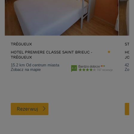
TRÉGUEUX
ST-
HOTEL PREMIERE CLASSE SAINT BRIEUC -
HOTE
TRÉGUEUX
JOU
15.2 km Od centrum miasta
42.7
Bardzo dobrze
4.2
Zobacz na mapie
Zoba
747 recenzje
Rezerwuj