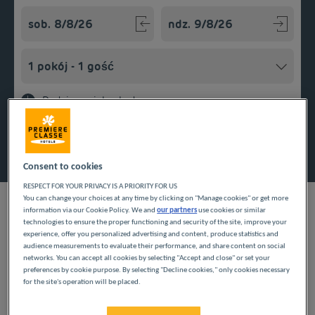
Navigate forward to interact with the calendar and select a
Navigate backward to interact w
Dodaj specjalny kod
Znajdź hotel
Consent to cookies
RESPECT FOR YOUR PRIVACY IS A PRIORITY FOR US
You can change your choices at any time by clicking on "Manage cookies" or get more
information via our Cookie Policy. We and
our partners
use cookies or similar
technologies to ensure the proper functioning and security of the site, improve your
experience, offer you personalized advertising and content, produce statistics and
NASZE HOTELE W
audience measurements to evaluate their performance, and share content on social
networks. You can accept all cookies by selecting "Accept and close" or set your
LAMBALLE W NISKICH
preferences by cookie purpose. By selecting "Decline cookies," only cookies necessary
for the site's operation will be placed.
CENACH