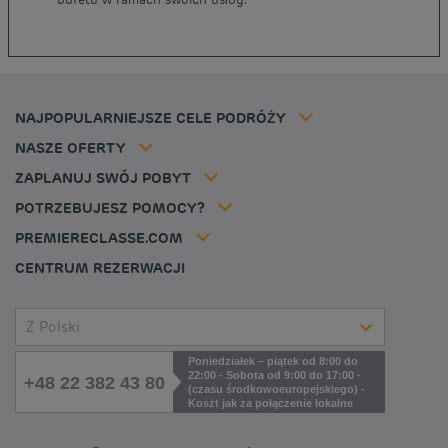
Tanie hotele Polska
Ochrona Danych Osobowych
Tanie hotele Niemcy
Polityka cookies
Tanie hotele Belgia
Flavours Instant Benefit - Ogólny regulamin korzystania
Tanie hotele Holandia
Regulaminu korzystania
Tanie hotele Marsylia
Stawka członkowska
NAJPOPULARNIEJSZE CELE PODRÓŻY
Tax policy
Tanie hotele Cannes
Rozwiązania dla profesjonalistów
Kariera
NASZE OFERTY
Oferta getaway
Moja rezerwacja
Louvre Hotels Group
ZAPLANUJ SWÓJ POBYT
Politique animaux de compagnie
Jin Jiang International
FAQ
POTRZEBUJESZ POMOCY?
Skontaktuj się z nami
Déclaration d'accessibilité
PREMIERECLASSE.COM
Cookies management
CENTRUM REZERWACJI
Z Polski
Poniedziałek – piątek od 8:00 do
22:00 - Sobota od 9:00 do 17:00 -
+48 22 382 43 80
(czasu środkowoeuropejskiego) -
Koszt jak za połączenie lokalne