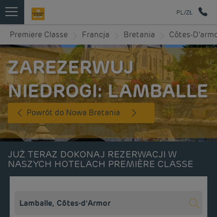
PL/ZŁ
Premiere Classe
Francja
Bretania
Côtes-D’arm
ZAREZERWUJ
NIEDROGI: LAMBALLE
Powrót do Nowa Bretania
JUŻ TERAZ DOKONAJ REZERWACJI W
NASZYCH HOTELACH PREMIÈRE CLASSE