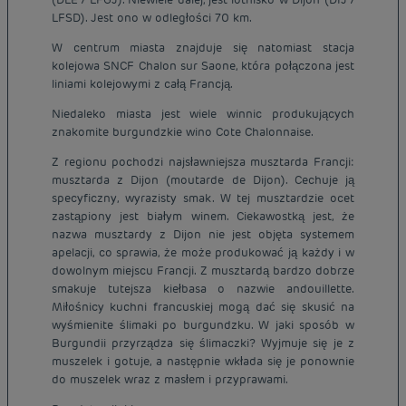
LFSD). Jest ono w odległości 70 km.
W centrum miasta znajduje się natomiast stacja
kolejowa SNCF Chalon sur Saone, która połączona jest
liniami kolejowymi z całą Francją.
Niedaleko miasta jest wiele winnic produkujących
znakomite burgundzkie wino Cote Chalonnaise.
Z regionu pochodzi najsławniejsza musztarda Francji:
musztarda z Dijon (moutarde de Dijon). Cechuje ją
specyficzny, wyrazisty smak. W tej musztardzie ocet
zastąpiony jest białym winem. Ciekawostką jest, że
nazwa musztardy z Dijon nie jest objęta systemem
apelacji, co sprawia, że może produkować ją każdy i w
dowolnym miejscu Francji. Z musztardą bardzo dobrze
smakuje tutejsza kiełbasa o nazwie andouillette.
Miłośnicy kuchni francuskiej mogą dać się skusić na
wyśmienite ślimaki po burgundzku. W jaki sposób w
Burgundii przyrządza się ślimaczki? Wyjmuje się je z
muszelek i gotuje, a następnie wkłada się je ponownie
do muszelek wraz z masłem i przyprawami.