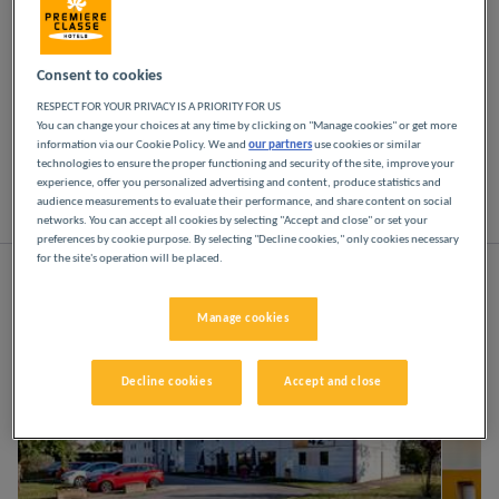
Odpręż się w naszych hotelach Première Classe w
Chalon-sur-Saône. Od chwili przyjazdu odkryjesz
Consent to cookies
wszystkie atuty hoteli Première Classe: niedrogie,
RESPECT FOR YOUR PRIVACY IS A PRIORITY FOR US
przyjazne i wygodne. Jasne, nowoczesne
You can change your choices at any time by clicking on "Manage cookies" or get more
przestrzenie. Wszystko, czego potrzebujesz, aby
information via our Cookie Policy. We and
our partners
use cookies or similar
dobrze się wyspać w niskiej cenie.
technologies to ensure the proper functioning and security of the site, improve your
experience, offer you personalized advertising and content, produce statistics and
audience measurements to evaluate their performance, and share content on social
Lista
Mapa
networks. You can accept all cookies by selecting "Accept and close" or set your
preferences by cookie purpose. By selecting "Decline cookies," only cookies necessary
for the site's operation will be placed.
Manage cookies
Decline cookies
Accept and close