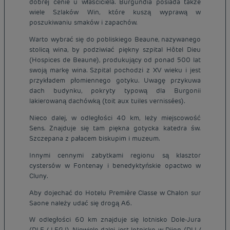
dobrej cenie u właściciela. Burgundia posiada także
wiele Szlaków Win, które kuszą wyprawą w
poszukiwaniu smaków i zapachów.
Warto wybrać się do pobliskiego Beaune, nazywanego
stolicą wina, by podziwiać piękny szpital Hôtel Dieu
(Hospices de Beaune), produkujący od ponad 500 lat
swoją markę wina. Szpital pochodzi z XV wieku i jest
przykładem płomiennego gotyku. Uwagę przykuwa
dach budynku, pokryty typową dla Burgonii
lakierowaną dachówką (toit aux tuiles vernissées).
Nieco dalej, w odległości 40 km, leży miejscowość
Sens. Znajduje się tam piękna gotycka katedra św.
Szczepana z pałacem biskupim i muzeum.
Innymi cennymi zabytkami regionu są klasztor
cystersów w Fontenay i benedyktyńskie opactwo w
Cluny.
Aby dojechać do Hotelu Première Classe w Chalon sur
Saone należy udać się drogą A6.
W odległości 60 km znajduje się lotnisko Dole-Jura
(DLE / LFGJ). Niewiele dalej, jest lotnisko w Dijon (DIJ /