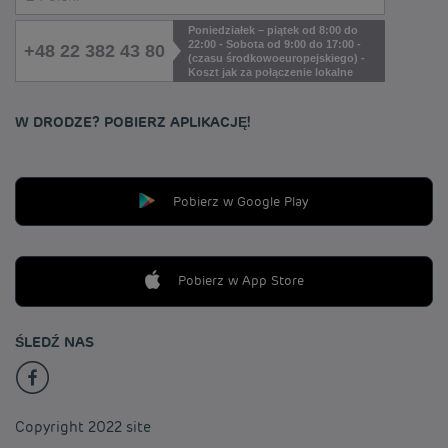
Poniedziałek – piątek od 8:00 do
22:00 - Sobota od 9:00 do 17:00 -
+48 22 382 43 80
(czasu środkowoeuropejskiego) -
Koszt jak za połączenie lokalne
W DRODZE? POBIERZ APLIKACJĘ!
Pobierz w Google Play
Pobierz w App Store
ŚLEDŹ NAS
Copyright 2022 site