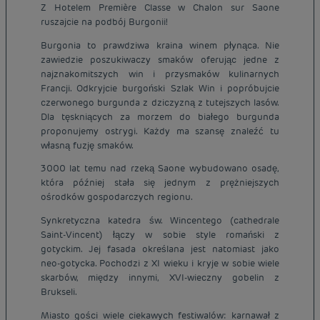
Z Hotelem Première Classe w Chalon sur Saone
ruszajcie na podbój Burgonii!
Burgonia to prawdziwa kraina winem płynąca. Nie
zawiedzie poszukiwaczy smaków oferując jedne z
najznakomitszych win i przysmaków kulinarnych
Francji. Odkryjcie burgoński Szlak Win i popróbujcie
czerwonego burgunda z dziczyzną z tutejszych lasów.
Dla tęskniących za morzem do białego burgunda
proponujemy ostrygi. Każdy ma szansę znaleźć tu
własną fuzję smaków.
3000 lat temu nad rzeką Saone wybudowano osadę,
która później stała się jednym z prężniejszych
ośrodków gospodarczych regionu.
Synkretyczna katedra św. Wincentego (cathedrale
Saint-Vincent) łączy w sobie style romański z
gotyckim. Jej fasada określana jest natomiast jako
neo-gotycka. Pochodzi z XI wieku i kryje w sobie wiele
skarbów, między innymi, XVI-wieczny gobelin z
Brukseli.
Miasto gości wiele ciekawych festiwalów: karnawał z