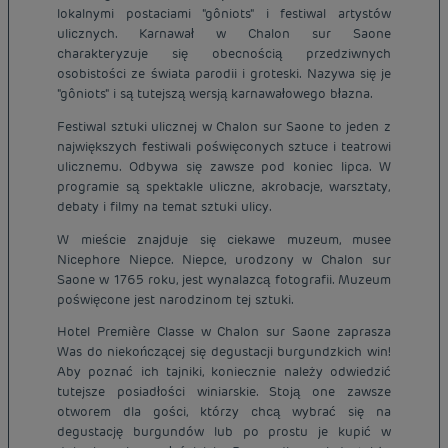
lokalnymi postaciami "gôniots" i festiwal artystów
ulicznych. Karnawał w Chalon sur Saone
charakteryzuje się obecnością przedziwnych
osobistości ze świata parodii i groteski. Nazywa się je
"gôniots" i są tutejszą wersją karnawałowego błazna.
Festiwal sztuki ulicznej w Chalon sur Saone to jeden z
największych festiwali poświęconych sztuce i teatrowi
ulicznemu. Odbywa się zawsze pod koniec lipca. W
programie są spektakle uliczne, akrobacje, warsztaty,
debaty i filmy na temat sztuki ulicy.
W mieście znajduje się ciekawe muzeum, musee
Nicephore Niepce. Niepce, urodzony w Chalon sur
Saone w 1765 roku, jest wynalazcą fotografii. Muzeum
poświęcone jest narodzinom tej sztuki.
Hotel Première Classe w Chalon sur Saone zaprasza
Was do niekończącej się degustacji burgundzkich win!
Aby poznać ich tajniki, koniecznie należy odwiedzić
tutejsze posiadłości winiarskie. Stoją one zawsze
otworem dla gości, którzy chcą wybrać się na
degustację burgundów lub po prostu je kupić w