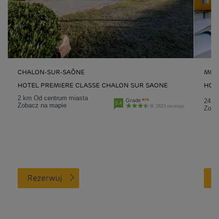
CHALON-SUR-SAÔNE
MON
HOTEL PREMIERE CLASSE CHALON SUR SAONE
HOT
2 km Od centrum miasta
Grade
24.3
3.4
Zobacz na mapie
2823 recenzje
Zoba
Rezerwuj