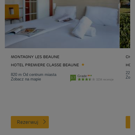
MONTAGNY LES BEAUNE
CHA
HOTEL PREMIERE CLASSE BEAUNE
HOT
22.3
820 m Od centrum miasta
Grade
Zoba
3.7
Zobacz na mapie
3234 recenzje
Rezerwuj