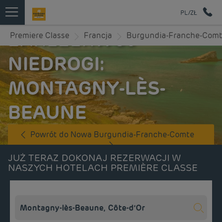
PL/ZŁ
ZAREZERWUJ
Premiere Classe
Francja
Burgundia-Franche-Com
NIEDROGI:
MONTAGNY-LÈS-
BEAUNE
Powrót do Nowa Burgundia-Franche-Comte
JUŻ TERAZ DOKONAJ REZERWACJI W
NASZYCH HOTELACH PREMIÈRE CLASSE