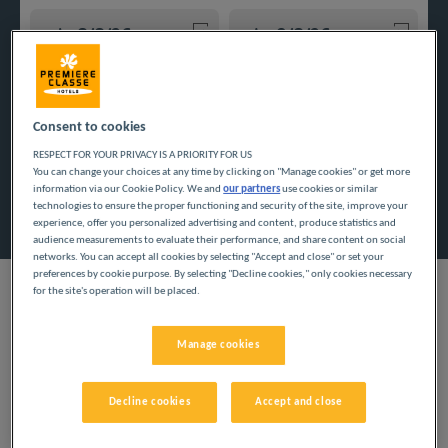
Navigate forward to interact with the calendar and select a
Navigate backward to interact w
Consent to cookies
Dodaj specjalny kod
RESPECT FOR YOUR PRIVACY IS A PRIORITY FOR US
You can change your choices at any time by clicking on "Manage cookies" or get more
information via our Cookie Policy. We and
our partners
use cookies or similar
Znajdź hotel
technologies to ensure the proper functioning and security of the site, improve your
experience, offer you personalized advertising and content, produce statistics and
audience measurements to evaluate their performance, and share content on social
networks. You can accept all cookies by selecting "Accept and close" or set your
preferences by cookie purpose. By selecting "Decline cookies," only cookies necessary
for the site's operation will be placed.
NASZE HOTELE W
Manage cookies
MONTAGNY-LÈS-
Decline cookies
Accept and close
BEAUNE W NISKICH