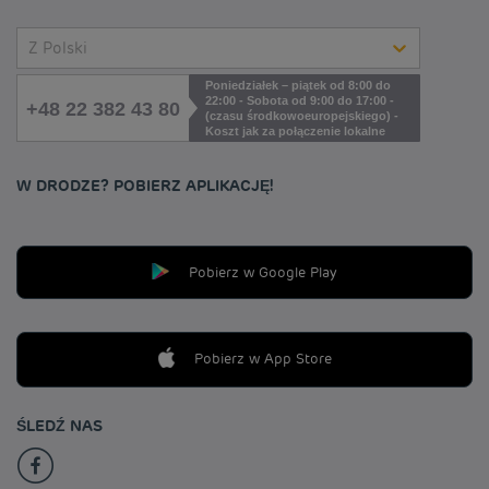
Z Polski
Poniedziałek – piątek od 8:00 do
22:00 - Sobota od 9:00 do 17:00 -
+48 22 382 43 80
(czasu środkowoeuropejskiego) -
Koszt jak za połączenie lokalne
W DRODZE? POBIERZ APLIKACJĘ!
Pobierz w Google Play
Pobierz w App Store
ŚLEDŹ NAS