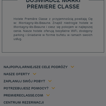
DOŚWIADCZ MARKI
PREMIERE CLASSE
Hotele Première Classe z przyjemnością powitają Cię
w: Montagny-lès-Beaune. Znajdź niedrogie hotele w
Tanie hotele Paryż
Montagny-lès-Beaune i ciesz się pokojem w najlepszej
Tanie hotele Warszawa
cenie. Nasze hotele oferują bezpłatne WiFi, dostępny
Informacje prawne
parking i śniadanie w formie bufetu w ramach swoich
Tanie hotele Wrocław
Regulamin
usług.
Tanie hotele Polska
Ochrona Danych Osobowych
Tanie hotele Niemcy
Polityka cookies
Tanie hotele Belgia
Flavours Instant Benefit - Ogólny regulamin korzystania
Tanie hotele Holandia
Regulaminu korzystania
Tanie hotele Marsylia
Stawka członkowska
NAJPOPULARNIEJSZE CELE PODRÓŻY
Tax policy
Tanie hotele Cannes
Rozwiązania dla profesjonalistów
Kariera
NASZE OFERTY
Oferta getaway
Moja rezerwacja
Louvre Hotels Group
ZAPLANUJ SWÓJ POBYT
Politique animaux de compagnie
Jin Jiang International
FAQ
POTRZEBUJESZ POMOCY?
Skontaktuj się z nami
Déclaration d'accessibilité
PREMIERECLASSE.COM
Cookies management
CENTRUM REZERWACJI