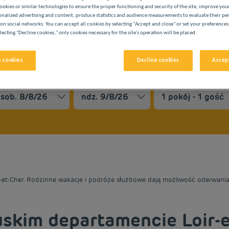
ookies or similar technologies to ensure the proper functioning and security of the site, improve you
onalized advertising and content, produce statistics and audience measurements to evaluate their p
on social networks. You can accept all cookies by selecting "Accept and close" or set your preferences
lecting "Decline cookies," only cookies necessary for the site's operation will be placed.
 cookies
Decline cookies
Accept
ASZYCH HOTELACH PREMIÈRE CLASSE
vigate forward to interact with the calendar and select a date. 
Navigate backward to interact with the cale
r-et-Cher. Rodzinne wakacje i podróże służbowe dają możliwość oderwania 
skim departamencie Loir-e