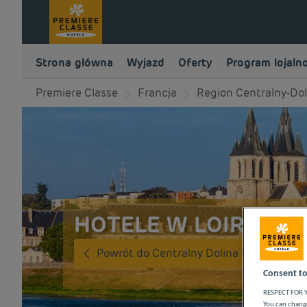
Strona główna
Wyjazd
Oferty
Program lojaln
Premiere Classe
Francja
Region Centralny-Dol
HOTELE W LOIR-ET-C
Powrót do Centralny Dolina Loary
Consent to
RESPECT FOR Y
You can change