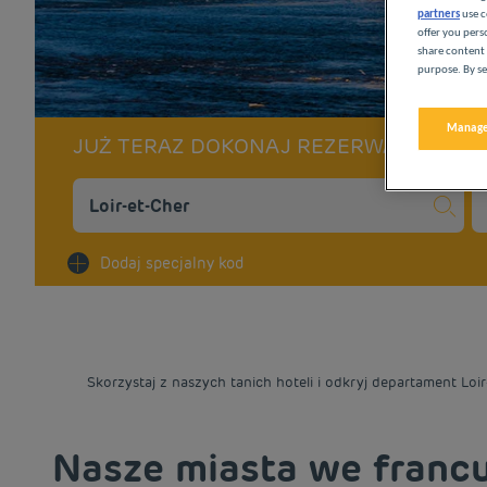
partners
use c
offer you pers
share content 
purpose. By se
Manage
JUŻ TERAZ DOKONAJ REZERWACJI W N
Na
Dodaj specjalny kod
Skorzystaj z naszych tanich hoteli i odkryj departament Loi
Nasze miasta we francu