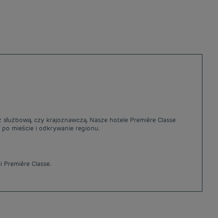
óż służbową, czy krajoznawczą. Nasze hotele Première Classe
y po mieście i odkrywanie regionu.
 Première Classe.