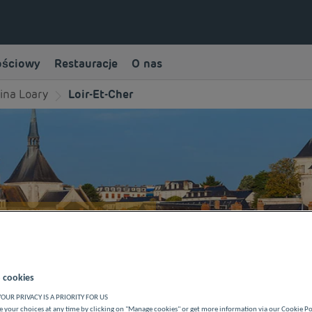
ościowy
Restauracje
O nas
ina Loary
Loir-Et-Cher
HER
 cookies
OUR PRIVACY IS A PRIORITY FOR US
 your choices at any time by clicking on "Manage cookies" or get more information via our Cookie P