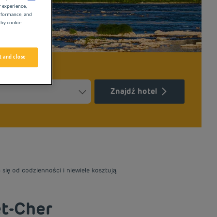
r experience,
erformance, and
 by cookie
 and close
Znajdź hotel
Press the question mark key to get the keyboard shortcuts for ch
ndar and select a date. Press the question mark key to get the k
się od codzienności i niewiele kosztują.
t-Cher