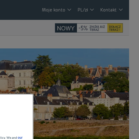
Moje konto
PL/zł
Kontakt
olicy. We and
our