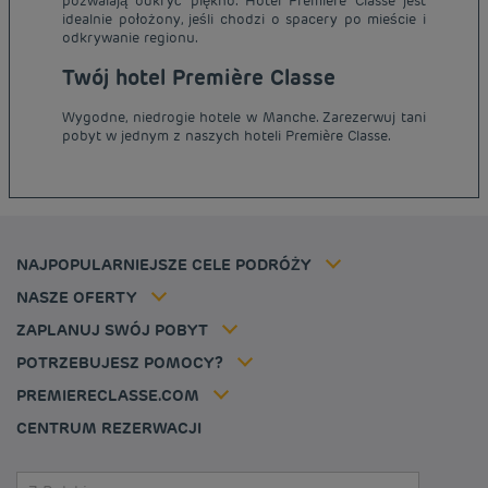
pozwalają odkryć piękno. Hotel Première Classe jest
idealnie położony, jeśli chodzi o spacery po mieście i
odkrywanie regionu.
Tanie hotele Paryż
Twój hotel Première Classe
Tanie hotele Warszawa
Informacje prawne
Wygodne, niedrogie hotele w Manche. Zarezerwuj tani
Tanie hotele Wrocław
Regulamin
pobyt w jednym z naszych hoteli Première Classe.
Tanie hotele Polska
Ochrona Danych Osobowych
Tanie hotele Niemcy
Polityka cookies
Tanie hotele Belgia
Flavours Instant Benefit - Ogólny regulamin korzystania
Tanie hotele Holandia
Regulaminu korzystania
Tanie hotele Marsylia
Stawka członkowska
NAJPOPULARNIEJSZE CELE PODRÓŻY
Tax policy
Tanie hotele Cannes
Rozwiązania dla profesjonalistów
Kariera
NASZE OFERTY
Oferta getaway
Moja rezerwacja
Louvre Hotels Group
ZAPLANUJ SWÓJ POBYT
Politique animaux de compagnie
Jin Jiang International
FAQ
POTRZEBUJESZ POMOCY?
Skontaktuj się z nami
Déclaration d'accessibilité
PREMIERECLASSE.COM
Cookies management
CENTRUM REZERWACJI