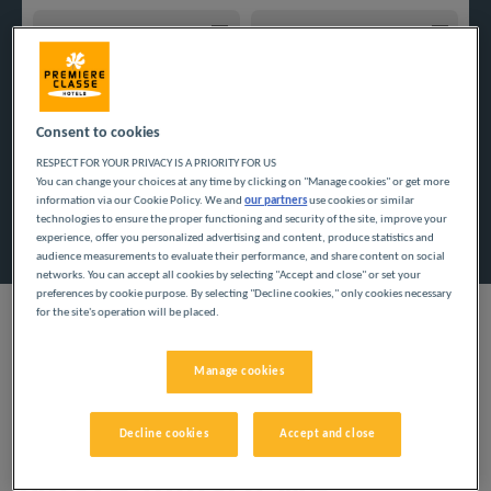
Navigate forward to interact with the calendar and select a
Navigate backward to interact w
Consent to cookies
Dodaj specjalny kod
RESPECT FOR YOUR PRIVACY IS A PRIORITY FOR US
You can change your choices at any time by clicking on "Manage cookies" or get more
information via our Cookie Policy. We and
our partners
use cookies or similar
Znajdź hotel
technologies to ensure the proper functioning and security of the site, improve your
experience, offer you personalized advertising and content, produce statistics and
audience measurements to evaluate their performance, and share content on social
networks. You can accept all cookies by selecting "Accept and close" or set your
preferences by cookie purpose. By selecting "Decline cookies," only cookies necessary
for the site's operation will be placed.
Manage cookies
Skorzystaj z naszych tanich hoteli i odkryj departament
Manche. Rodzinne wakacje i podróże służbowe dają możliwość
oderwania się od codzienności i niewiele kosztują.
Decline cookies
Accept and close
Nasze miasta we