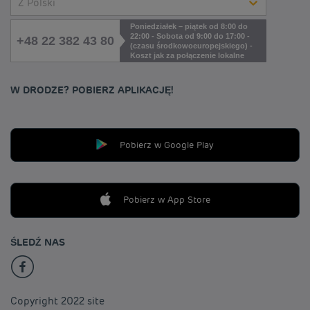
Z Polski
Poniedziałek – piątek od 8:00 do
22:00 - Sobota od 9:00 do 17:00 -
+48 22 382 43 80
(czasu środkowoeuropejskiego) -
Koszt jak za połączenie lokalne
W DRODZE? POBIERZ APLIKACJĘ!
Pobierz w Google Play
Pobierz w App Store
ŚLEDŹ NAS
Copyright 2022 site