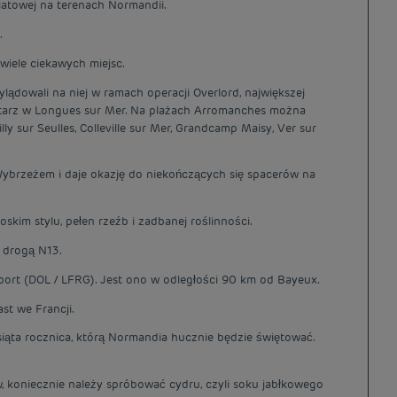
atowej na terenach Normandii.
.
wiele ciekawych miejsc.
lądowali na niej w ramach operacji Overlord, największej
entarz w Longues sur Mer. Na plażach Arromanches można
 sur Seulles, Colleville sur Mer, Grandcamp Maisy, Ver sur
Wybrzeżem i daje okazję do niekończących się spacerów na
kim stylu, pełen rzeźb i zadbanej roślinności.
 drogą N13.
Airport (DOL / LFRG). Jest ono w odległości 90 km od Bayeux.
st we Francji.
iąta rocznica, którą Normandia hucznie będzie świętować.
 koniecznie należy spróbować cydru, czyli soku jabłkowego