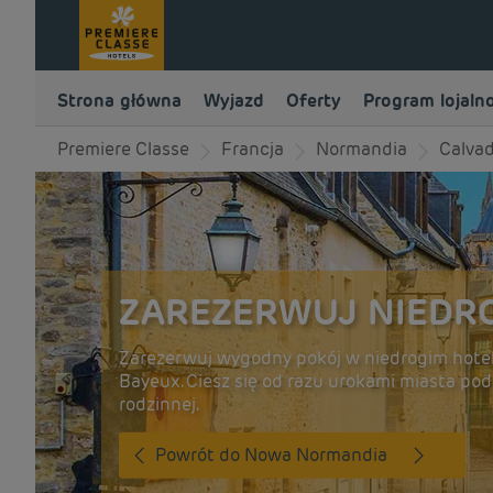
Strona główna
Wyjazd
Oferty
Program lojaln
Premiere Classe
Francja
Normandia
Calva
ZAREZERWUJ NIEDRO
Zarezerwuj wygodny pokój w niedrogim hotel
Bayeux. Ciesz się od razu urokami miasta po
rodzinnej.
Powrót do Nowa Normandia