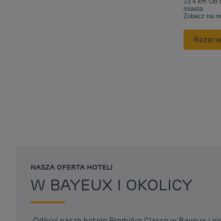
23.4 km Od 
miasta
Zobacz na m
Rezerw
NASZA OFERTA HOTELI
W BAYEUX I OKOLICY
Odkryj nasze hotele Première Classe w Bayeux i ci