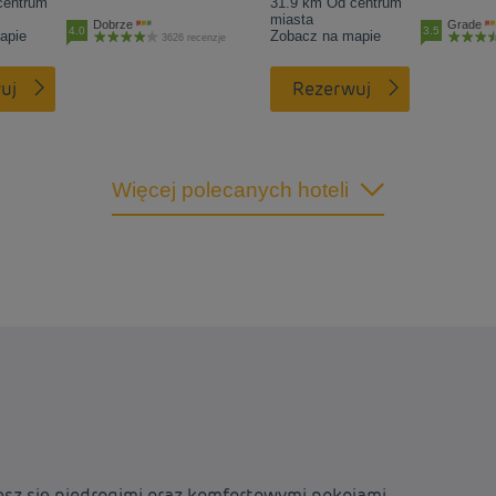
centrum
31.9 km Od centrum
miasta
Dobrze
Grade
4.0
3.5
apie
Zobacz na mapie
3626 recenzje
uj
Rezerwuj
Więcej polecanych hoteli
esz się niedrogimi oraz komfortowymi pokojami.