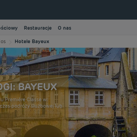
ościowy
Restauracje
O nas
dos
Hotele Bayeux
GI: BAYEUX
u Première Classe w:
dczas podróży służbowej lub