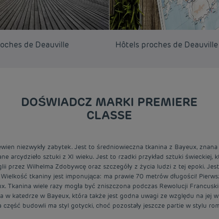
roches de Deauville
Hôtels proches de Deauville
DOŚWIADCZ MARKI PREMIERE
CLASSE
ien niezwykły zabytek. Jest to średniowieczna tkanina z Bayeux, znana t
wane arcydzieło sztuki z XI wieku. Jest to rzadki przykład sztuki świeckie
i przez Wilhelma Zdobywcę oraz szczegóły z życia ludzi z tej epoki. Jest
a. Wielkość tkaniny jest imponująca: ma prawie 70 metrów długości! Pier
x. Tkanina wiele razy mogła być zniszczona podczas Rewolucji Francuskie
 w katedrze w Bayeux, która także jest godna uwagi ze względu na jej wie
 część budowli ma styl gotycki, choć pozostały jeszcze partie w stylu ro