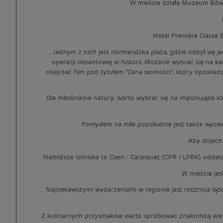
W mieście działa Muzeum Bitw
Hotel Première Classe 
Jednym z nich jest normandzka plaża, gdzie odbył się je
operacji desantowej w historii. Możecie wybrać się na
obejrzeć film pod tytułem "Cena wolności", który opowiada
Dla miłośników natury, warto wybrać się na imponujące k
Pomysłem na miłe popołudnie jest także wyciec
Aby dojech
Najbliższe lotniska to Caen - Carpiquet (CFR / LFRK) oddalo
W mieście jes
Najciekawszymi wydarzeniami w regionie jest rocznica lą
Z kulinarnych przysmaków warto spróbować znakomitą wiepr