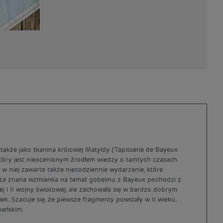
akże jako tkanina królowej Matyldy (Tapisserie de Bayeux
j, który jest nieocenionym źrodłem wiedzy o tamtych czasach.
 w niej zawarte także niecodziennie wydarzenie, które
wsza znana wzmianka na temat gobelinu z Bayeux pochodzi z
j i II wojny światowej, ale zachowała się w bardzo dobrym
k. Szacuje się, że piewsze fragmenty powstały w II wieku.
mańskim.