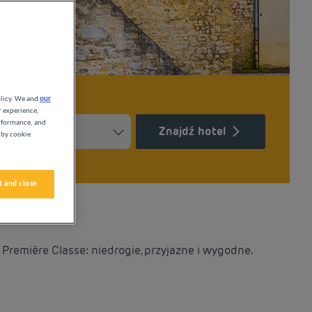
olicy. We and
our
r experience,
erformance, and
Znajdź hotel
 by cookie
Press the question mark key to get the keyboard shortcuts for ch
ndar and select a date. Press the question mark key to get the k
 and close
Première Classe: niedrogie, przyjazne i wygodne.