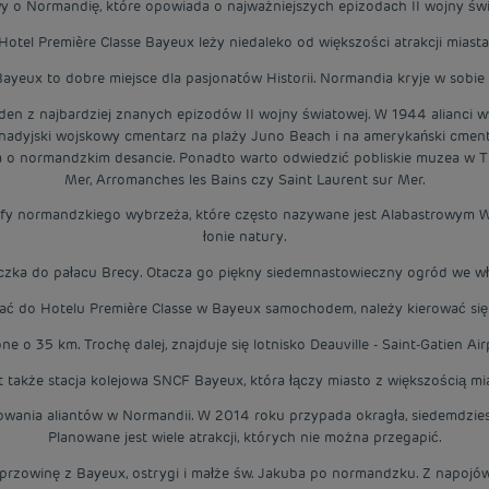
y o Normandię, które opowiada o najważniejszych epizodach II wojny świ
Hotel Première Classe Bayeux leży niedaleko od większości atrakcji miasta
Bayeux to dobre miejsce dla pasjonatów Historii. Normandia kryje w sobie 
den z najbardziej znanych epizodów II wojny światowej. W 1944 alianci wy
 kanadyjski wojskowy cmentarz na plaży Juno Beach i na amerykański cm
 o normandzkim desancie. Ponadto warto odwiedzić pobliskie muzea w Tilly
Mer, Arromanches les Bains czy Saint Laurent sur Mer.
lify normandzkiego wybrzeża, które często nazywane jest Alabastrowym 
łonie natury.
zka do pałacu Brecy. Otacza go piękny siedemnastowieczny ogród we włos
ać do Hotelu Première Classe w Bayeux samochodem, należy kierować się
ne o 35 km. Trochę dalej, znajduje się lotnisko Deauville - Saint-Gatien 
t także stacja kolejowa SNCF Bayeux, która łączy miasto z większością mia
dowania aliantów w Normandii. W 2014 roku przypada okragła, siedemdzies
Planowane jest wiele atrakcji, których nie można przegapić.
zowinę z Bayeux, ostrygi i małże św. Jakuba po normandzku. Z napojów,