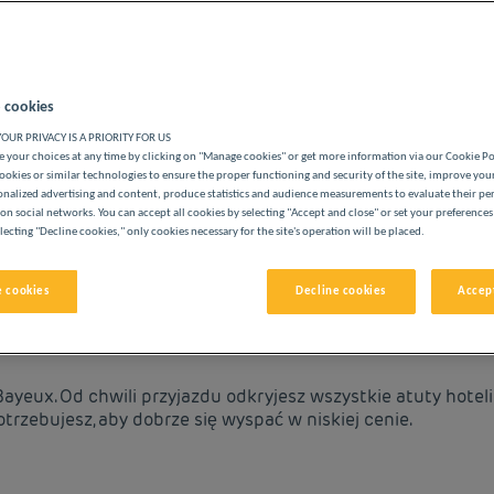
 cookies
OUR PRIVACY IS A PRIORITY FOR US
ASZYCH HOTELACH PREMIÈRE CLASSE
 your choices at any time by clicking on "Manage cookies" or get more information via our Cookie P
ookies or similar technologies to ensure the proper functioning and security of the site, improve you
onalized advertising and content, produce statistics and audience measurements to evaluate their p
on social networks. You can accept all cookies by selecting "Accept and close" or set your preferences
lecting "Decline cookies," only cookies necessary for the site's operation will be placed.
vigate forward to interact with the calendar and select a date. 
Navigate backward to interact with the cale
 cookies
Decline cookies
Accept
X W NISKICH CENACH
yeux. Od chwili przyjazdu odkryjesz wszystkie atuty hoteli 
trzebujesz, aby dobrze się wyspać w niskiej cenie.