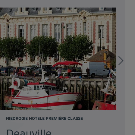
NIEDROGIE HOTELE PREMIÈRE CLASSE
NI
Deauville
I