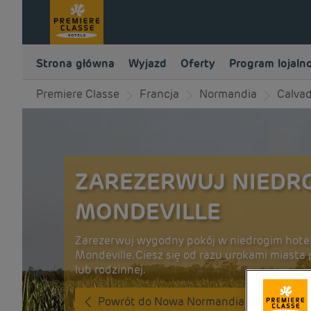
Strona główna
Wyjazd
Oferty
Program lojaln
Premiere Classe
Francja
Normandia
Calva
ZAREZERWUJ NIEDRO
MONDEVILLE
Zarezerwuj wygodny pokój w niedrogim hotel
Mondeville. Ciesz się od razu urokami miast
lub rodzinnej.
Powrót do Nowa Normandia