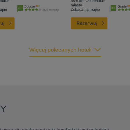
entrum
35.9 km Od centrum
miasta
Dobrze
Grade
4.0
3.5
apie
Zobacz na mapie
3626 recenzje
uj
Rezerwuj
Więcej polecanych hoteli
CY
i ciesz się niedrogimi oraz komfortowymi pokojami.