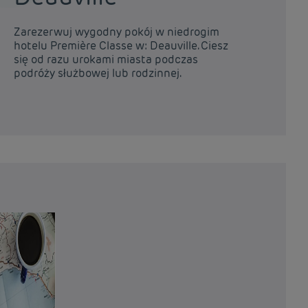
Zarezerwuj wygodny pokój w niedrogim
Za
hotelu Première Classe w: Deauville. Ciesz
ho
się od razu urokami miasta podczas
ra
podróży służbowej lub rodzinnej.
sł