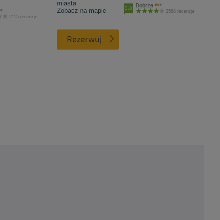
miasta
Dobrze
3.8
Zobacz na mapie
2588 recenzje
2115 recenzje
Rezerwuj