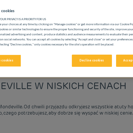
 cookies
OUR PRIVACY IS A PRIORITY FOR US
 your choices at any time by clicking on "Manage cookies" or get more information via our Cookie P
ookies or similar technologies to ensure the proper functioning and security of the site, improve you
onalized advertising and content, produce statistics and audience measurements to evaluate their p
ASZYCH HOTELACH PREMIÈRE CLASSE
on social networks. You can accept all cookies by selecting "Accept and close" or set your preferences
lecting "Decline cookies," only cookies necessary for the site's operation will be placed.
 cookies
Decline cookies
Accept
vigate forward to interact with the calendar and select a date. 
Navigate backward to interact with the cale
EVILLE W NISKICH CENACH
deville. Od chwili przyjazdu odkryjesz wszystkie atuty hote
 czego potrzebujesz, aby dobrze się wyspać w niskiej cenie.