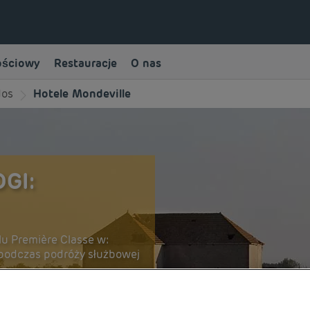
ościowy
Restauracje
O nas
dos
Hotele Mondeville
GI:
u Première Classe w:
a podczas podróży służbowej