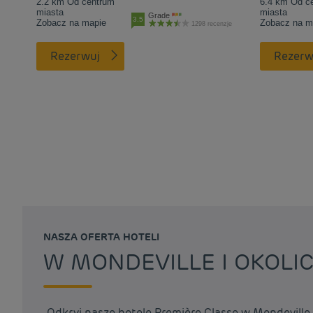
2.2 km Od centrum
6.4 km Od c
miasta
miasta
Grade
3.5
Zobacz na mapie
Zobacz na m
1298 recenzje
Rezerwuj
Rezerw
NASZA OFERTA HOTELI
W MONDEVILLE I OKOLI
Odkryj nasze hotele Première Classe w Mondeville 