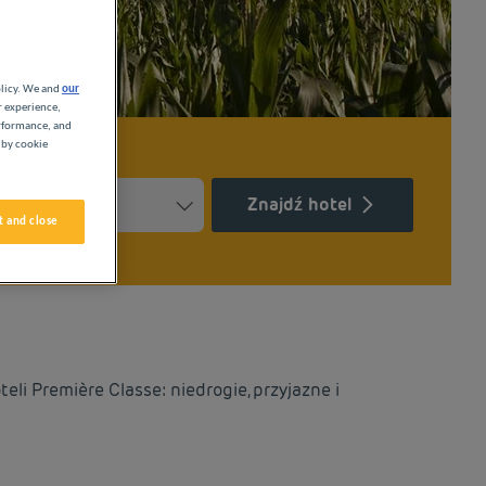
olicy. We and
our
r experience,
erformance, and
 by cookie
Znajdź hotel
 and close
Press the question mark key to get the keyboard shortcuts for ch
ndar and select a date. Press the question mark key to get the k
li Première Classe: niedrogie, przyjazne i