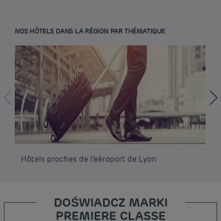
NOS HÔTELS DANS LA RÉGION PAR THÉMATIQUE
Hôtels proches de l'aéroport de Lyon
Hô
DOŚWIADCZ MARKI
PREMIERE CLASSE