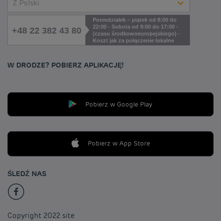
Z Polski
Poniedziałek – piątek od 8:00 do
22:00 - Sobota od 9:00 do 17:00 -
+48 22 382 43 80
(czasu środkowoeuropejskiego) -
Koszt jak za połączenie lokalne
W DRODZE? POBIERZ APLIKACJĘ!
Pobierz w Google Play
Pobierz w App Store
ŚLEDŹ NAS
Copyright 2022 site