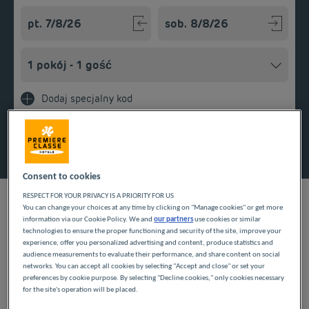
Navigate forward to interact with the calendar and select a
Navigate backward to interact w
Dodaj specjalny kod
Znajdź hotel
Consent to cookies
RESPECT FOR YOUR PRIVACY IS A PRIORITY FOR US
You can change your choices at any time by clicking on "Manage cookies" or get more
information via our Cookie Policy. We and
our partners
use cookies or similar
NASZE HOTELE W
technologies to ensure the proper functioning and security of the site, improve your
experience, offer you personalized advertising and content, produce statistics and
audience measurements to evaluate their performance, and share content on social
CHASSE-SUR-RHÔNE W
networks. You can accept all cookies by selecting "Accept and close" or set your
preferences by cookie purpose. By selecting "Decline cookies," only cookies necessary
NISKICH CENACH
for the site's operation will be placed.