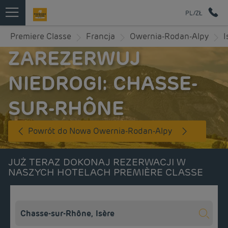
PL/ZŁ
Premiere Classe
Francja
Owernia-Rodan-Alpy
I
ZAREZERWUJ
NIEDROGI: CHASSE-
SUR-RHÔNE
Powrót do Nowa Owernia-Rodan-Alpy
JUŻ TERAZ DOKONAJ REZERWACJI W
NASZYCH HOTELACH PREMIÈRE CLASSE