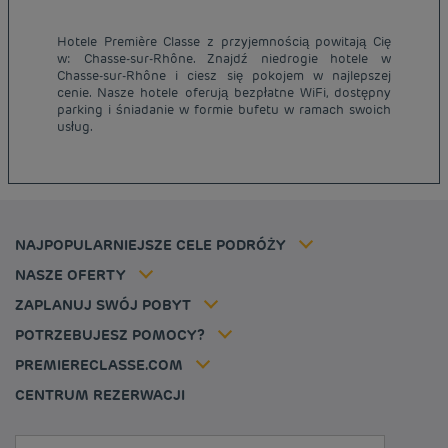
Hotele Première Classe z przyjemnością powitają Cię
w: Chasse-sur-Rhône. Znajdź niedrogie hotele w
Tanie hotele Paryż
Chasse-sur-Rhône i ciesz się pokojem w najlepszej
Tanie hotele Warszawa
cenie. Nasze hotele oferują bezpłatne WiFi, dostępny
Informacje prawne
parking i śniadanie w formie bufetu w ramach swoich
Tanie hotele Wrocław
Regulamin
usług.
Tanie hotele Polska
Ochrona Danych Osobowych
Tanie hotele Niemcy
Polityka cookies
Tanie hotele Belgia
Flavours Instant Benefit - Ogólny regulamin korzystania
Tanie hotele Holandia
Regulaminu korzystania
Tanie hotele Marsylia
Stawka członkowska
NAJPOPULARNIEJSZE CELE PODRÓŻY
Tax policy
Tanie hotele Cannes
Rozwiązania dla profesjonalistów
Kariera
NASZE OFERTY
Oferta getaway
Moja rezerwacja
Louvre Hotels Group
ZAPLANUJ SWÓJ POBYT
Politique animaux de compagnie
Jin Jiang International
FAQ
POTRZEBUJESZ POMOCY?
Skontaktuj się z nami
Déclaration d'accessibilité
PREMIERECLASSE.COM
Cookies management
CENTRUM REZERWACJI