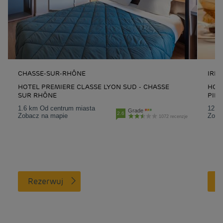
CHASSE-SUR-RHÔNE
IRIG
HOTEL PREMIERE CLASSE LYON SUD - CHASSE
HOTE
SUR RHÔNE
PIER
1.6 km Od centrum miasta
12.5
Grade
2.6
Zobacz na mapie
Zoba
1072 recenzje
Rezerwuj