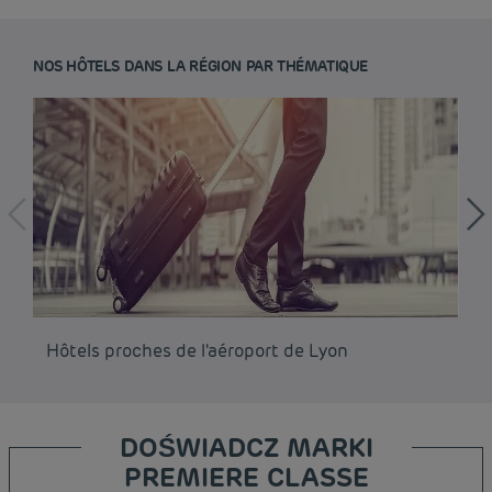
NOS HÔTELS DANS LA RÉGION PAR THÉMATIQUE
Hôtels proches de l'aéroport de Lyon
Hô
DOŚWIADCZ MARKI
PREMIERE CLASSE