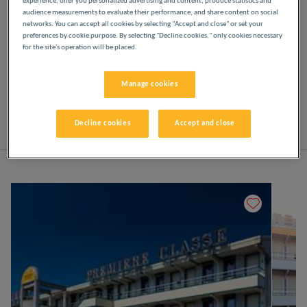
experience, offer you personalized advertising and content, produce statistics and
audience measurements to evaluate their performance, and share content on social
networks. You can accept all cookies by selecting "Accept and close" or set your
Odpręż się w naszych hotelach Première Classe w
preferences by cookie purpose. By selecting "Decline cookies," only cookies necessary
Clermont-Ferrand. Od chwili przyjazdu odkryjesz
for the site's operation will be placed.
wszystkie atuty hoteli Première Classe: niedrogie,
przyjazne i wygodne. Jasne, nowoczesne
przestrzenie. Wszystko, czego potrzebujesz, aby
Manage cookies
dobrze się wyspać w niskiej cenie.
Decline cookies
Accept and close
Lista
Mapa