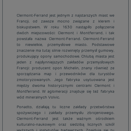
Clermont-Ferrand jest jednym z najstarszych miast we
Francji, od zawsze mocno związane z klerem i
biskupstwem. W roku 1630 nastąpiło połączenie
dwóch miejscowości: Clermont i Montferrand, i tak
powstała nazwa Clermont-Ferrand. Clermont-Ferrand
to niewielkie, przemysłowe miasto. Podstawowe
znaczenie ma tutaj silnie rozwinięty przemysł gumowy,
produkujący opony samochodowe. Chlubą miasta jest
jeden z najsłynniejszych zakładów przemysłowych
Francji: producent opon Michelin, znany również ze
sporządzania map i przewodników dla turystów
zmotoryzowanych. Jego fabryka usytuowana jest
między dwoma historycznymi centrami Clermont i
Montferrand. W aglomeracji znajduje się też fabryka
wód mineralnych Volvic.
Ponadto, działają tu liczne zakłady przetwórstwa
spożywczego i zakłady przemysłu zbrojeniowego.
Clermont-Ferrand jest także ważnym ośrodkiem
kulturalno-naukowym oraz siedzibą licznych szkół
wyższych i instytutów badawczych. Znajdują się tu