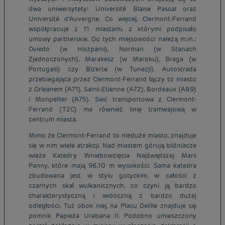
dwa uniwersytety: Université Blaise Pascal oraz
Université d'Auvergne. Co więcej, Clermont-Ferrand
współpracuje z 11 miastami, z którymi podpisało
umowy partnerskie. Do tych miejsowości należą m.in.:
Oviedo (w Hiszpanii), Norman (w Stanach
Zjednoczonych), Marakesz (w Maroku), Braga (w
Portugalii) czy Bizerte (w Tunezji). Autostrada
przebiegająca przez Clermont-Ferrand łączy to miasto
z Orleanem (A71), Saint-Etienne (A72), Bordeaux (A89)
i Monpellier (A75). Sieć transportowa z Clermont-
Ferrand (T2C) ma również linię tramwajową w
centrum miasta.
Mimo że Clermont-Ferrand to nieduże miasto, znajduje
się w nim wiele atrakcji. Nad miastem górują bliźniacze
wieże Katedry Wniebowzięcia Najświętszej Marii
Panny, które mają 96,10 m wysokości. Sama katedra
zbudowana jest w stylu gotyckim, w całości z
czarnych skał wulkanicznych, co czyni ją bardzo
charakterystyczną i widoczną z bardzo dużej
odległości. Tuż obok niej, na Placu Delille znajduje się
pomnik Papieża Urabana II. Podobno umieszczony