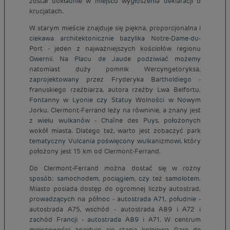
został dokładnie w miejscu wygłoszenia deklaracji o
krucjatach.
W starym mieście znajduje się piękna, proporcjonalna i
ciekawa architektonicznie bazylika Notre-Dame-du-
Port - jeden z najważniejszych kościołów regionu
Owernii. Na Placu de Jaude podziwiać możemy
natomiast duży pomnik Wercyngetoryksa,
zaprojektowany przez Fryderyka Bartholdiego -
franuskiego rzeźbiarza, autora rzeźby Lwa Belfortu,
Fontanny w Lyonie czy Statuy Wolności w Nowym
Jorku. Clermont-Ferrand leży na równinie, a znany jest
z wielu wulkanów - Chaîne des Puys, położonych
wokół miasta. Dlatego też, warto jest zobaczyć park
tematyczny Vulcania poświęcony wulkanizmowi, który
położony jest 15 km od Clermont-Ferrand.
Do Clermont-Ferrand można dostać się w rożny
sposób: samochodem, pociągiem, czy też samolotem.
Miasto posiada dostęp do ogromnej liczby autostrad,
prowadzących na północ - autostrada A71, południe -
autostrada A75, wschód - autostrada A89 i A72 i
zachód Francji - autostrada A89 i A71. W centrum
miejscowości znajduje się stacja kolejowa Gare de