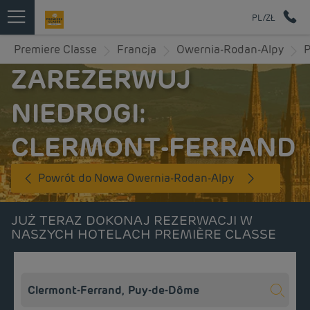
PL/ZŁ
Premiere Classe
Francja
Owernia-Rodan-Alpy
ZAREZERWUJ
NIEDROGI:
CLERMONT-FERRAND
Powrót do Nowa Owernia-Rodan-Alpy
JUŻ TERAZ DOKONAJ REZERWACJI W
NASZYCH HOTELACH PREMIÈRE CLASSE