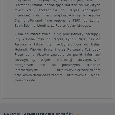
Clermont-Ferrand, pozwalająca dotrzeć do większych
miast kraju, szczególnie do Paryża (pociągiem
Intercités) i do miast znajdujących się w regionie
Clermont-Ferrand (linie regionalne TER): do Lyonu,
Saint-Étienne, Moulins, Le Puy-en-Velay, Limoges.
7 km od miasta znajduje się port lotniczy, oferujący
loty krajowe, m.in. do Paryża, Lyonu, Nicei, czy do
Ajaccio, a także loty międzynarodowe do Belgii,
Holandii, Wielkiej Brytanii oraz Portugalii. Tuż obok
Place de la Victoire znajduje sie punkt informacji
turystycznej. Więcej informacji turystycznych
dostępnych jest na poniższych stronach
Tanie hotele Paryż
internetowych: http://www.clermont-fd.com
Tanie hotele Warszawa
http://www.clermont-ferrand.fr http://www.auvergne-
Informacje prawne
tourisme.info
Tanie hotele Wrocław
Regulamin
Tanie hotele Polska
Ochrona Danych Osobowych
Tanie hotele Niemcy
Polityka cookies
Tanie hotele Belgia
Flavours Instant Benefit - Ogólny regulamin korzystania
Tanie hotele Holandia
Regulaminu korzystania
Tanie hotele Marsylia
Stawka członkowska
NAJPOPULARNIEJSZE CELE PODRÓŻY
Tax policy