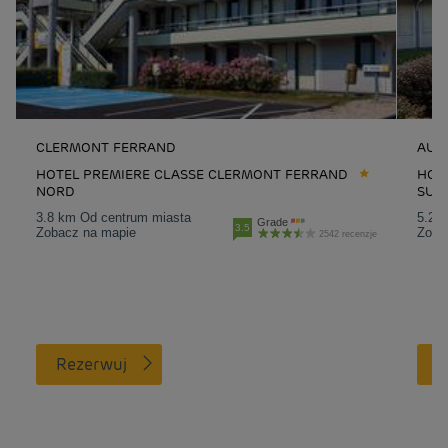
CLERMONT FERRAND
AUB
HOTEL PREMIERE CLASSE CLERMONT FERRAND
HOT
NORD
SUD 
3.8 km Od centrum miasta
5.2 
Grade
3.5
Zobacz na mapie
Zoba
2542 recenzje
Rezerwuj