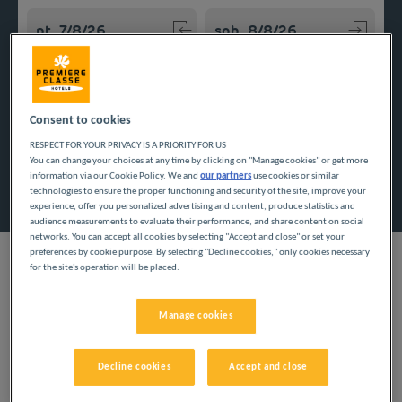
Navigate forward to interact with the calendar and select a
Navigate backward to interact w
Consent to cookies
Dodaj specjalny kod
RESPECT FOR YOUR PRIVACY IS A PRIORITY FOR US
You can change your choices at any time by clicking on "Manage cookies" or get more
information via our Cookie Policy. We and
our partners
use cookies or similar
Znajdź hotel
technologies to ensure the proper functioning and security of the site, improve your
experience, offer you personalized advertising and content, produce statistics and
audience measurements to evaluate their performance, and share content on social
networks. You can accept all cookies by selecting "Accept and close" or set your
preferences by cookie purpose. By selecting "Decline cookies," only cookies necessary
for the site's operation will be placed.
Skorzystaj z naszych tanich hoteli i odkryj departament
Manage cookies
Territoire de Belfort. Rodzinne wakacje i podróże służbowe dają
możliwość oderwania się od codzienności i niewiele kosztują.
Decline cookies
Accept and close
Nasze miasta we