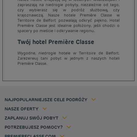
zapraszają na niedrogie pobyty, niezależnie od tego,
czy wybierasz się w podróż służbową, czy
krajoznawczą. Nasze hotele Première Classe w
Territoire de Belfort pozwalają odkryć piękno. Hotel
Première Classe jest idealnie położony, jeśli chodzi o
spacery po mieście i odkrywanie regionu.
Twój hotel Première Classe
Tanie hotele Paryż
Tanie hotele Warszawa
Wygodne, niedrogie hotele w Territoire de Belfort.
Informacje prawne
Zarezerwuj tani pobyt w jednym z naszych hoteli
Tanie hotele Wrocław
Regulamin
Première Classe.
Tanie hotele Polska
Ochrona Danych Osobowych
Tanie hotele Niemcy
Polityka cookies
Tanie hotele Belgia
Flavours Instant Benefit - Ogólny regulamin korzystania
Tanie hotele Holandia
Regulaminu korzystania
Tanie hotele Marsylia
Stawka członkowska
NAJPOPULARNIEJSZE CELE PODRÓŻY
Tax policy
Tanie hotele Cannes
Rozwiązania dla profesjonalistów
Kariera
NASZE OFERTY
Oferta getaway
Moja rezerwacja
Louvre Hotels Group
ZAPLANUJ SWÓJ POBYT
Politique animaux de compagnie
Jin Jiang International
FAQ
POTRZEBUJESZ POMOCY?
Skontaktuj się z nami
Déclaration d'accessibilité
PREMIERECLASSE.COM