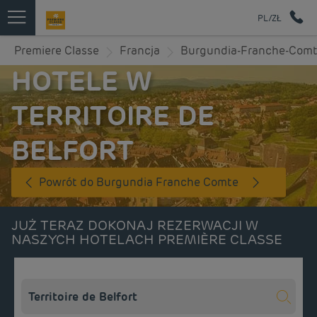
PL/ZŁ
Premiere Classe
Francja
Burgundia-Franche-Com
HOTELE W
TERRITOIRE DE
BELFORT
Powrót do Burgundia Franche Comte
JUŻ TERAZ DOKONAJ REZERWACJI W
NASZYCH HOTELACH PREMIÈRE CLASSE