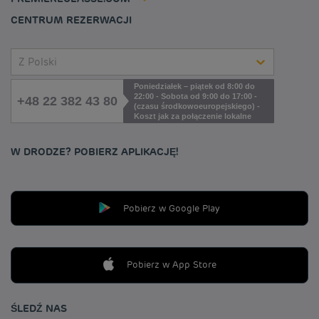
Cookies management
CENTRUM REZERWACJI
Z Polski
Poniedziałek – piątek od 8:00 do
22:00 - Sobota od 9:00 do 17:00 -
+48 22 382 43 80
(czasu środkowoeuropejskiego) -
Koszt jak za połączenie lokalne
W DRODZE? POBIERZ APLIKACJĘ!
Pobierz w Google Play
Pobierz w App Store
ŚLEDŹ NAS