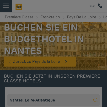
DE/€
Premiere Classe
Frankreich
Pays De La Loire
Lo
BUCHEN SIE EIN
BUDGETHOTEL IN
NANTES
Zurück zu Pays de la Loire
BUCHEN SIE JETZT IN UNSEREN PREMIERE
CLASSE HOTELS