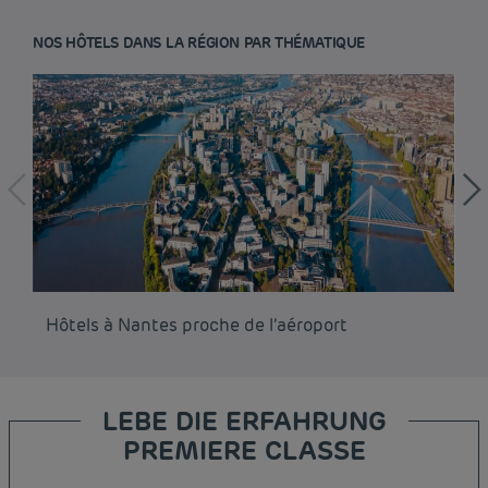
NOS HÔTELS DANS LA RÉGION PAR THÉMATIQUE
Hôtels à Nantes proche de l’aéroport
Hô
LEBE DIE ERFAHRUNG
PREMIERE CLASSE