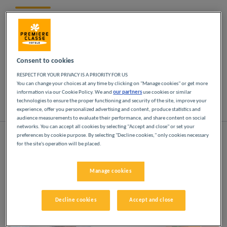
Lassen Sie sich in unseren Première Classe-Hotels
in Nantes verwöhnen. Kommen Sie vom ersten
Moment an in den Genuss der Première Classe-
Erfahrung: erschwingliche, freundliche und
Consent to cookies
komfortable Hotels. Helle, moderne Räume. Alles,
was Sie für eine erholsame Übernachtung zu
RESPECT FOR YOUR PRIVACY IS A PRIORITY FOR US
einem günstigen Preis brauchen.
You can change your choices at any time by clicking on "Manage cookies" or get more
information via our Cookie Policy. We and
our partners
use cookies or similar
technologies to ensure the proper functioning and security of the site, improve your
Liste
Karte
experience, offer you personalized advertising and content, produce statistics and
audience measurements to evaluate their performance, and share content on social
networks. You can accept all cookies by selecting "Accept and close" or set your
preferences by cookie purpose. By selecting "Decline cookies," only cookies necessary
for the site's operation will be placed.
Manage cookies
Decline cookies
Accept and close