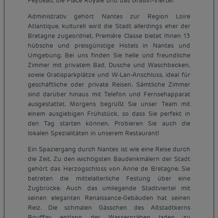
Feydeau, die Place Royale und das Graslin-Viertel.
Administrativ gehört Nantes zur Region Loire
Atlantique, kulturell wird die Stadt allerdings eher der
Bretagne zugeordnet. Première Classe bietet Ihnen 13
hübsche und preisgünstige Hotels in Nantes und
Umgebung. Bei uns finden Sie helle und freundliche
Zimmer mit privatem Bad, Dusche und Waschbecken,
sowie Gratisparkplätze und W-Lan-Anschluss, ideal für
geschäftliche oder private Reisen. Sämtliche Zimmer
sind darüber hinaus mit Telefon und Fernsehapparat
ausgestattet. Morgens begrüßt Sie unser Team mit
einem ausgiebigen Frühstück, so dass Sie perfekt in
den Tag starten können. Probieren Sie auch die
lokalen Spezialitäten in unserem Restaurant!
Ein Spaziergang durch Nantes ist wie eine Reise durch
die Zeit. Zu den wichtigsten Baudenkmälern der Stadt
gehört das Herzogschloss von Anne de Bretagne. Sie
betreten die mittelalterliche Festung über eine
Zugbrücke. Auch das umliegende Stadtviertel mit
seinen eleganten Renaissance-Gebäuden hat seinen
Reiz. Die schmalen Gässchen des Altstadtkerns
Bouffay entlang der Wassergräben laden zu