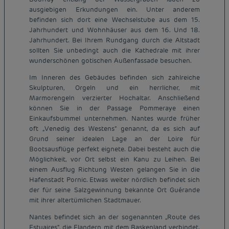
ausgiebigen Erkundungen ein. Unter anderem
befinden sich dort eine Wechselstube aus dem 15.
Jahrhundert und Wohnhäuser aus dem 16. Und 18.
Jahrhundert. Bei Ihrem Rundgang durch die Altstadt
sollten Sie unbedingt auch die Kathedrale mit ihrer
wunderschönen gotischen Außenfassade besuchen.
Im Inneren des Gebäudes befinden sich zahlreiche
Skulpturen, Orgeln und ein herrlicher, mit
Marmorengeln verzierter Hochaltar. Anschließend
können Sie in der Passage Pommeraye einen
Einkaufsbummel unternehmen. Nantes wurde früher
oft „Venedig des Westens“ genannt, da es sich auf
Grund seiner idealen Lage an der Loire für
Bootsausflüge perfekt eignete. Dabei besteht auch die
Möglichkeit, vor Ort selbst ein Kanu zu Leihen. Bei
einem Ausflug Richtung Westen gelangen Sie in die
Hafenstadt Pornic. Etwas weiter nördlich befindet sich
der für seine Salzgewinnung bekannte Ort Guérande
mit ihrer altertümlichen Stadtmauer.
Nantes befindet sich an der sogenannten „Route des
Estuaires“, die Flandern mit dem Baskenland verbindet.