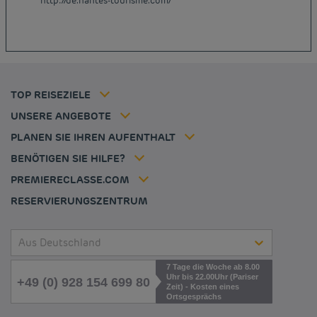
http://de.nantes-tourisme.com/
Günstige Hotels Hannover
Allgemeine Geschäftsbedingungen
Günstige Hotels Deutschland
Datenschutzrichtlinie
Günstige Hotels Kiel
Richtlinie zur Verwendung von Cookies
Günstige Hotels Frankreich
Flavours Instant Benefit Allgemeine Nutzungsbedingungen
Günstige Hotels Niederlande
Allgemeinen Geschäftsbedingungen
Günstige Hotels Frankfurt
Mitgliedsrate
TOP REISEZIELE
Tax policy
Hôtel pas cher Nantes
Firmenlösungen
Karriere
UNSERE ANGEBOTE
Kurzurlaub-Angebot
Meine Buchung
Louvre Hotels Group
PLANEN SIE IHREN AUFENTHALT
Politique animaux de compagnie
Jin Jiang International
Häufig gestellte Fragen
BENÖTIGEN SIE HILFE?
Kontaktieren Sie uns
Déclaration d'accessibilité
PREMIERECLASSE.COM
Cookies management
RESERVIERUNGSZENTRUM
Aus Deutschland
7 Tage die Woche ab 8.00
Uhr bis 22.00Uhr (Pariser
+49 (0) 928 154 699 80
Zeit) - Kosten eines
Ortsgesprächs