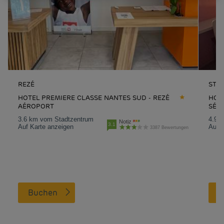
REZÉ
ST-S
HOTEL PREMIERE CLASSE NANTES SUD - REZÉ
HOTE
AÉROPORT
SÉBA
3.6 km vom Stadtzentrum
4.9 
Notiz
3.1
Auf Karte anzeigen
Auf K
3387 Bewertungen
Buchen