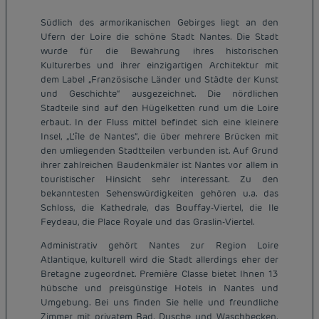
Südlich des armorikanischen Gebirges liegt an den
Ufern der Loire die schöne Stadt Nantes. Die Stadt
wurde für die Bewahrung ihres historischen
Kulturerbes und ihrer einzigartigen Architektur mit
dem Label „Französische Länder und Städte der Kunst
und Geschichte“ ausgezeichnet. Die nördlichen
Stadteile sind auf den Hügelketten rund um die Loire
erbaut. In der Fluss mittel befindet sich eine kleinere
Insel, „L’île de Nantes“, die über mehrere Brücken mit
den umliegenden Stadtteilen verbunden ist. Auf Grund
ihrer zahlreichen Baudenkmäler ist Nantes vor allem in
touristischer Hinsicht sehr interessant. Zu den
bekanntesten Sehenswürdigkeiten gehören u.a. das
Schloss, die Kathedrale, das Bouffay-Viertel, die Ile
Feydeau, die Place Royale und das Graslin-Viertel.
Administrativ gehört Nantes zur Region Loire
Atlantique, kulturell wird die Stadt allerdings eher der
Bretagne zugeordnet. Première Classe bietet Ihnen 13
hübsche und preisgünstige Hotels in Nantes und
Umgebung. Bei uns finden Sie helle und freundliche
Zimmer mit privatem Bad, Dusche und Waschbecken,