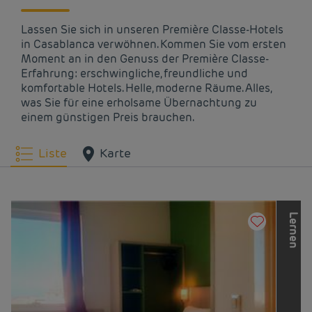
Lassen Sie sich in unseren Première Classe-Hotels
in Casablanca verwöhnen. Kommen Sie vom ersten
Moment an in den Genuss der Première Classe-
Erfahrung: erschwingliche, freundliche und
komfortable Hotels. Helle, moderne Räume. Alles,
was Sie für eine erholsame Übernachtung zu
einem günstigen Preis brauchen.
Liste
Karte
L
e
r
n
e
n
S
i
e
d
i
e
a
n
d
e
r
e
n
M
a
r
k
e
n
d
e
r
L
o
u
v
r
e
H
o
t
e
l
s
G
r
o
u
p
k
e
n
n
e