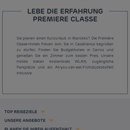
LEBE DIE ERFAHRUNG
PREMIERE CLASSE
Sie planen einen Kurzurlaub in Marokko? Die Première
Classe-Hotels freuen sich, Sie in Casablanca begrüßen
zu dürfen. Finden Sie Budgethotels in Carros und
genießen Sie ein Zimmer zum besten Preis. Unsere
Hotels bieten kostenloses WLAN, zugängliche
Günstige Hotels Paris
Parkplätze und ein All-you-can-eat-Frühstücksbüfett
Impressum
inklusive.
Günstige Hotels Hannover
Allgemeine Geschäftsbedingungen
Günstige Hotels Deutschland
Datenschutzrichtlinie
Günstige Hotels Kiel
Richtlinie zur Verwendung von Cookies
Günstige Hotels Frankreich
Flavours Instant Benefit Allgemeine Nutzungsbedingungen
Günstige Hotels Niederlande
Allgemeinen Geschäftsbedingungen
Günstige Hotels Frankfurt
Mitgliedsrate
TOP REISEZIELE
Tax policy
Hôtel pas cher Nantes
Firmenlösungen
Karriere
UNSERE ANGEBOTE
Kurzurlaub-Angebot
Meine Buchung
Louvre Hotels Group
PLANEN SIE IHREN AUFENTHALT