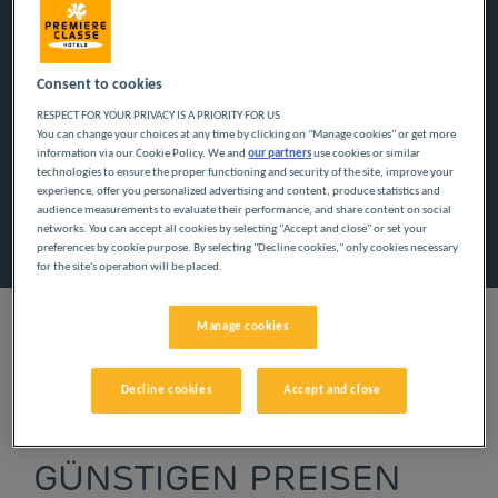
Navigate forward to interact with the calendar and select a
Navigate backward to interact w
Consent to cookies
RESPECT FOR YOUR PRIVACY IS A PRIORITY FOR US
You can change your choices at any time by clicking on "Manage cookies" or get more
information via our Cookie Policy. We and
our partners
use cookies or similar
Spezialcode hinzufügen
technologies to ensure the proper functioning and security of the site, improve your
experience, offer you personalized advertising and content, produce statistics and
audience measurements to evaluate their performance, and share content on social
Finden Sie ein Hotel
networks. You can accept all cookies by selecting "Accept and close" or set your
preferences by cookie purpose. By selecting "Decline cookies," only cookies necessary
for the site's operation will be placed.
Manage cookies
UNSERE HOTELS IN
Decline cookies
Accept and close
CASABLANCA ZU
GÜNSTIGEN PREISEN