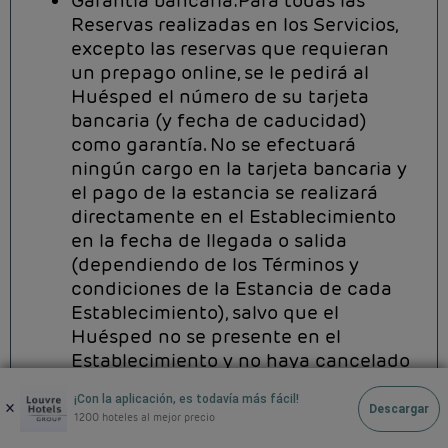
Garantía bancaria:Para todas las
Reservas realizadas en los Servicios,
excepto las reservas que requieran
un prepago online, se le pedirá al
Huésped el número de su tarjeta
bancaria (y fecha de caducidad)
como garantía. No se efectuará
ningún cargo en la tarjeta bancaria y
el pago de la estancia se realizará
directamente en el Establecimiento
en la fecha de llegada o salida
(dependiendo de los Términos y
condiciones de la Estancia de cada
Establecimiento), salvo que el
Huésped no se presente en el
Establecimiento y no haya cancelado
su Reserva con antelación según las
¡Con la aplicación, es todavía más fácil!
condiciones de cancelación de la
×
Descargar
1200 hoteles al mejor precio
Tarifa Reservada.