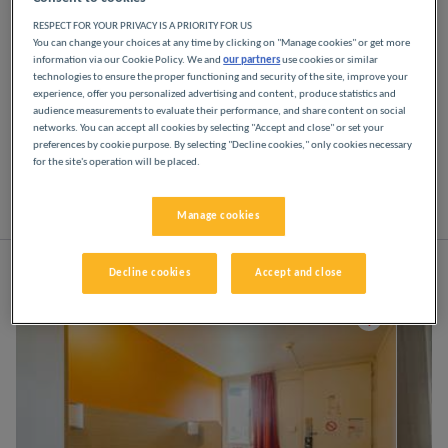
RESPECT FOR YOUR PRIVACY IS A PRIORITY FOR US
Disfrute de los hoteles Première Classe en
You can change your choices at any time by clicking on "Manage cookies" or get more
Beauvais. Descubrirá la experiencia Première
information via our Cookie Policy. We and
our partners
use cookies or similar
technologies to ensure the proper functioning and security of the site, improve your
Classe desde el momento en que llegue: hoteles
experience, offer you personalized advertising and content, produce statistics and
asequibles, acogedores y cómodos. Espacios
audience measurements to evaluate their performance, and share content on social
luminosos y modernos. Todo lo que necesita para
networks. You can accept all cookies by selecting "Accept and close" or set your
disfrutar de un buen descanso nocturno a un
preferences by cookie purpose. By selecting "Decline cookies," only cookies necessary
for the site's operation will be placed.
precio bajo.
Lista
Mapa
Manage cookies
Decline cookies
Accept and close