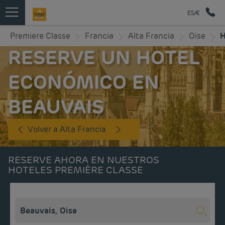
ES/€
Premiere Classe
Francia
Alta Francia
Oise
H
RESERVE UN HOTEL
ECONÓMICO EN
BEAUVAIS
Volver a Alta Francia
RESERVE AHORA EN NUESTROS
HOTELES PREMIÈRE CLASSE