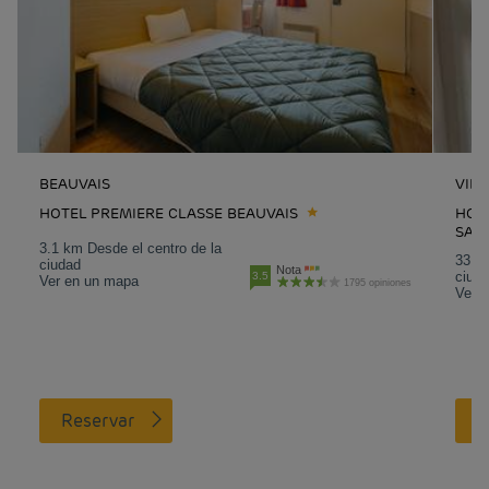
BEAUVAIS
VILL
HOTEL PREMIERE CLASSE BEAUVAIS
HOTE
SAIN
3.1 km Desde el centro de la
33.6 
ciudad
Nota
ciud
3.5
Ver en un mapa
1795 opiniones
Ver 
Reservar