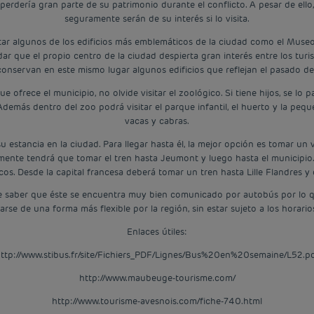
 perdería gran parte de su patrimonio durante el conflicto. A pesar de el
seguramente serán de su interés si lo visita.
itar algunos de los edificios más emblemáticos de la ciudad como el Muse
idar que el propio centro de la ciudad despierta gran interés entre los tur
conservan en este mismo lugar algunos edificios que reflejan el pasado d
 que ofrece el municipio, no olvide visitar el zoológico. Si tiene hijos, se
emás dentro del zoo podrá visitar el parque infantil, el huerto y la peque
vacas y cabras.
u estancia en la ciudad. Para llegar hasta él, la mejor opción es tomar u
amente tendrá que tomar el tren hasta Jeumont y luego hasta el municipio
os. Desde la capital francesa deberá tomar un tren hasta Lille Flandres y 
ebe saber que éste se encuentra muy bien comunicado por autobús por lo
rse de una forma más flexible por la región, sin estar sujeto a los horar
Enlaces útiles:
ttp://www.stibus.fr/site/Fichiers_PDF/Lignes/Bus%20en%20semaine/L52.p
http://www.maubeuge-tourisme.com/
http://www.tourisme-avesnois.com/fiche-740.html