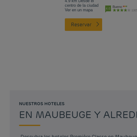
4.9 km Desde el
centro de la ciudad
Bueno
4.0
Ver en un mapa
1305
Reservar
NUESTROS HOTELES
EN MAUBEUGE Y ALRE
Descubra los hoteles Première Classe en Maubeuge