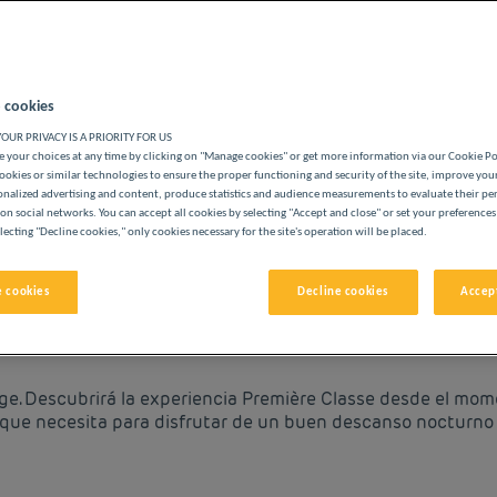
 cookies
OUR PRIVACY IS A PRIORITY FOR US
S PREMIÈRE CLASSE
 your choices at any time by clicking on "Manage cookies" or get more information via our Cookie P
ookies or similar technologies to ensure the proper functioning and security of the site, improve you
onalized advertising and content, produce statistics and audience measurements to evaluate their p
on social networks. You can accept all cookies by selecting "Accept and close" or set your preferences
lecting "Decline cookies," only cookies necessary for the site's operation will be placed.
vigate forward to interact with the calendar and select a date. 
Navigate backward to interact with the cale
 cookies
Decline cookies
Accept
PRECIOS BAJOS EN MAUBEU
ge. Descubrirá la experiencia Première Classe desde el mom
 que necesita para disfrutar de un buen descanso nocturno 