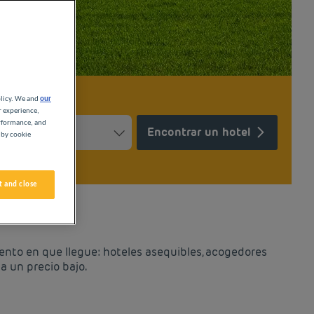
olicy. We and
our
r experience,
erformance, and
Encontrar un hotel
 by cookie
Press the question mark key to get the keyboard shortcuts for ch
ndar and select a date. Press the question mark key to get the k
 and close
GE
ento en que llegue: hoteles asequibles, acogedores
a un precio bajo.