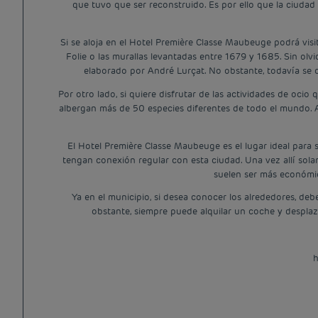
que tuvo que ser reconstruido. Es por ello que la ciudad
Si se aloja en el Hotel Première Classe Maubeuge podrá vis
Folie o las murallas levantadas entre 1679 y 1685. Sin olv
elaborado por André Lurçat. No obstante, todavía se 
Por otro lado, si quiere disfrutar de las actividades de ocio
albergan más de 50 especies diferentes de todo el mundo. Ad
El Hotel Première Classe Maubeuge es el lugar ideal para s
tengan conexión regular con esta ciudad. Una vez allí sol
suelen ser más económic
Ya en el municipio, si desea conocer los alrededores, d
obstante, siempre puede alquilar un coche y desplaza
h