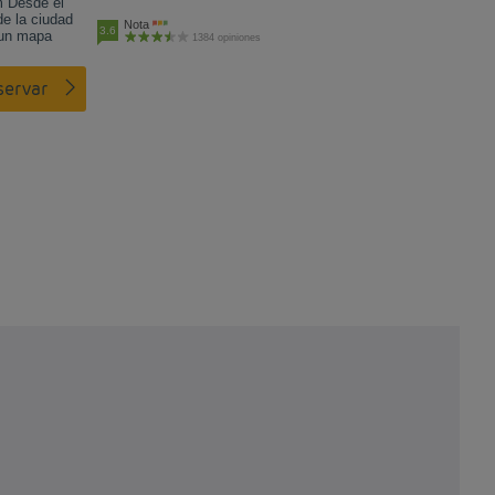
m Desde el
de la ciudad
Nota
3.6
 un mapa
1384 opiniones
eservar