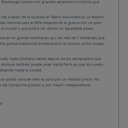
lo, Maubeuge cuenta con grandes atractivos turísticos que
o del Cuerpo de la Guardia, el Teatro Roundabout, La Maison
istas, reconstruido al 90% después de la guerra con un plan
e la ciudad y que podrá ver dando un agradable paseo.
 lo pasarán en grande caminando por las más de 7 hectáreas que
ña granja tradicional donde podrá ver burros, ponis, ovejas,
n vuelo hasta Charleroi desde alguno de los aeropuertos que
. Aunque también puede volar hasta París ya que los vuelos
después hasta la ciudad.
 que podrá conocer bien la zona por un módico precio. No
ios del transporte público y con mayor independencia.
df