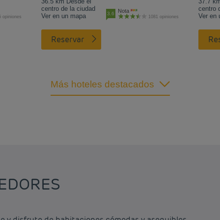
36.5 km Desde el
37.7 k
centro de la ciudad
centro 
Nota
3.6
Ver en un mapa
Ver en
 opiniones
1081 opiniones
Reservar
R
Más hoteles destacados
DEDORES
 y disfrute de habitaciones cómodas y asequibles.