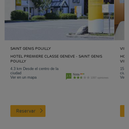
SAINT GENIS POUILLY
VILL
HOTEL PREMIERE CLASSE GENEVE - SAINT GENIS
HOT
POUILLY
VILL
4.3 km Desde el centro de la
15.7 
ciudad
ciud
Nota
2.5
Ver en un mapa
Ver 
1097 opiniones
Reservar