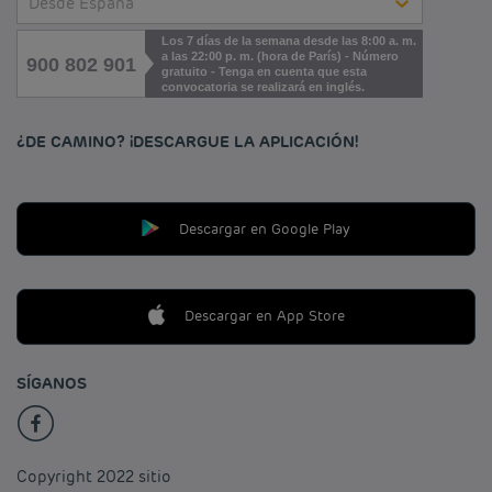
Desde España
Los 7 días de la semana desde las 8:00 a. m.
a las 22:00 p. m. (hora de París) - Número
900 802 901
gratuito - Tenga en cuenta que esta
convocatoria se realizará en inglés.
¿DE CAMINO? ¡DESCARGUE LA APLICACIÓN!
Descargar en Google Play
Descargar en App Store
SÍGANOS
Copyright 2022 sitio