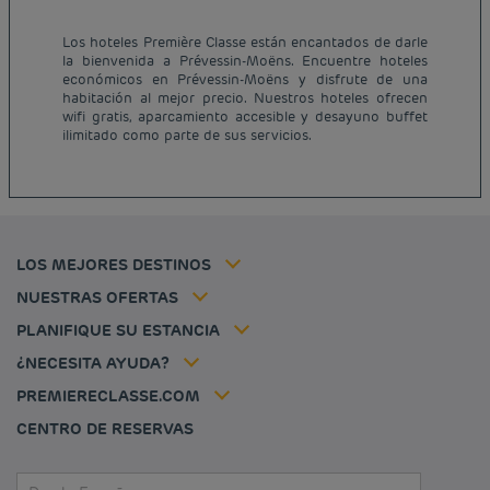
Los hoteles Première Classe están encantados de darle
la bienvenida a Prévessin-Moëns. Encuentre hoteles
Hoteles baratos París
económicos en Prévessin-Moëns y disfrute de una
Hoteles baratos Francia
habitación al mejor precio. Nuestros hoteles ofrecen
Avisos legales
wifi gratis, aparcamiento accesible y desayuno buffet
Hoteles baratos Marsella
Términos y Condiciones Generales
ilimitado como parte de sus servicios.
Hoteles baratos Burdeos
Política de Datos Personales
Hoteles baratos Carcassonne
Política de cookies
Hoteles baratos Toulouse
Flavours Instant Benefit Términos y Condiciones Generales de Uso
Hoteles baratos Frankfurt
Términos y Condiciones de Uso
Hoteles baratos Biarritz
Tarifa del miembro
LOS MEJORES DESTINOS
Tax policy
Hoteles baratos Lyon
Soluciones para profesionales
Mi reserva
Empleo
NUESTRAS OFERTAS
Oferta de escapada
Hôtels et inspirations
Louvre Hotels Group
PLANIFIQUE SU ESTANCIA
Politique animaux de compagnie
Jin Jiang International
Preguntas frecuentes
¿NECESITA AYUDA?
Contacto
Déclaration d'accessibilité
PREMIERECLASSE.COM
Cookies management
CENTRO DE RESERVAS