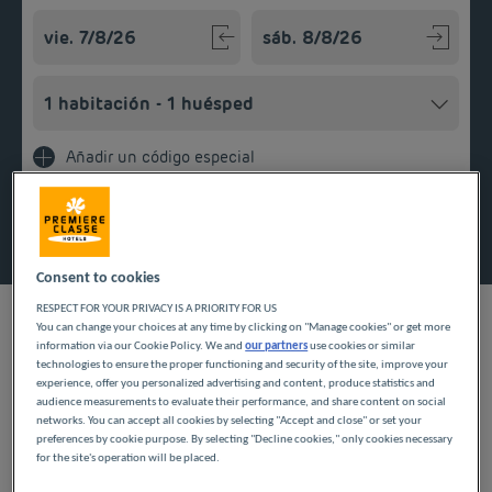
Navigate forward to interact with the calendar and select a
Navigate backward to interact w
Añadir un código especial
Encontrar un hotel
Consent to cookies
RESPECT FOR YOUR PRIVACY IS A PRIORITY FOR US
You can change your choices at any time by clicking on "Manage cookies" or get more
information via our Cookie Policy. We and
our partners
use cookies or similar
technologies to ensure the proper functioning and security of the site, improve your
NUESTROS HOTELES A
experience, offer you personalized advertising and content, produce statistics and
audience measurements to evaluate their performance, and share content on social
PRECIOS BAJOS EN
networks. You can accept all cookies by selecting "Accept and close" or set your
preferences by cookie purpose. By selecting "Decline cookies," only cookies necessary
PRÉVESSIN-MOËNS
for the site's operation will be placed.