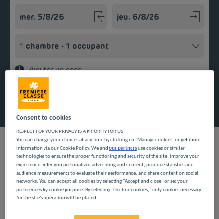
Navigate forward to interact with the calendar and select a
Navigate backward to interact w
Ajouter un code
Rechercher
Consent to cookies
RESPECT FOR YOUR PRIVACY IS A PRIORITY FOR US
You can change your choices at any time by clicking on "Manage cookies" or get more
information via our Cookie Policy. We and
our partners
use cookies or similar
technologies to ensure the proper functioning and security of the site, improve your
experience, offer you personalized advertising and content, produce statistics and
audience measurements to evaluate their performance, and share content on social
Vous prévoyez un voyage professionnel ou de loisirs dans l’Ain
networks. You can accept all cookies by selecting "Accept and close" or set your
? Nos hôtels Première Classe vous accueillent dans un cadre
preferences by cookie purpose. By selecting "Decline cookies," only cookies necessary
chaleureux et agréable. Dans notre établissement à Prévessin-
for the site's operation will be placed.
Moëns, bénéficiez de tous les services nécessaires pour un
Située à proximité de l’aéroport de Genève, Prévessin-Moëns
séjour confortable. Posez vos valises dans votre chambre et
allie un centre-ville dynamique et un cadre au calme, en pleine