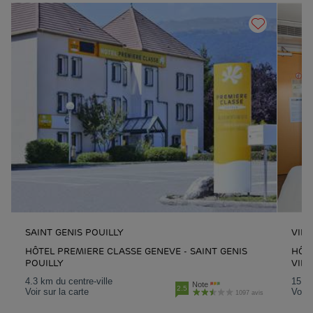
SAINT GENIS POUILLY
VILL
HÔTEL PREMIERE CLASSE GENEVE - SAINT GENIS
HÔT
POUILLY
VILL
4.3 km du centre-ville
15.7 
Note
2.5
Voir sur la carte
Voir 
1097 avis